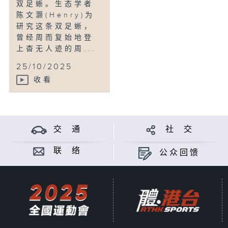
双足蜥。生态学者
陈文灏(Henry)为
研究这条双足蜥，
曾经周而复始地登
上杳无人迹的周...
25/10/2025
收看
交 通
社 交
联 络
公众回馈