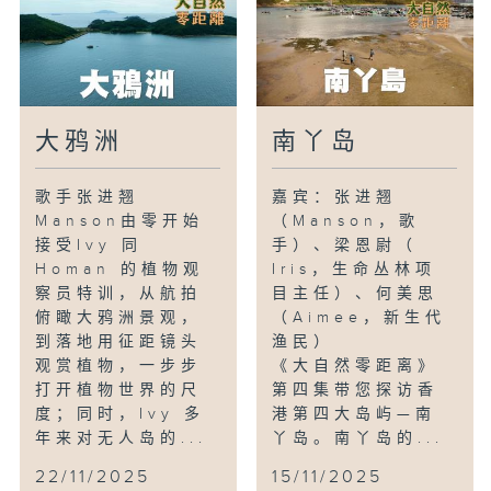
大鸦洲
南丫岛
歌手张进翘
嘉宾：张进翘
Manson由零开始
（Manson，歌
接受Ivy 同
手）、梁恩尉（
Homan 的植物观
Iris，生命丛林项
察员特训，从航拍
目主任）、何美思
俯瞰大鸦洲景观，
（Aimee，新生代
到落地用征距镜头
渔民）
观赏植物，一步步
《大自然零距离》
打开植物世界的尺
第四集带您探访香
度；同时，Ivy 多
港第四大岛屿—南
年来对无人岛的...
丫岛。南丫岛的...
22/11/2025
15/11/2025