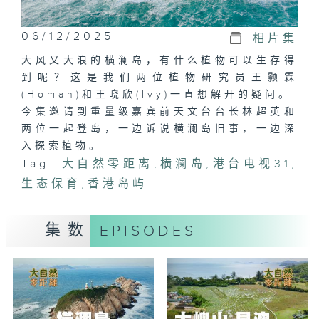
06/12/2025
相片集
大风又大浪的横澜岛，有什么植物可以生存得
到呢？这是我们两位植物研究员王颢霖
(Homan)和王晓欣(Ivy)一直想解开的疑问。
今集邀请到重量级嘉宾前天文台台长林超英和
两位一起登岛，一边诉说横澜岛旧事，一边深
入探索植物。
Tag:
大自然零距离
,
横澜岛
,
港台电视31
,
生态保育
,
香港岛屿
集数
EPISODES