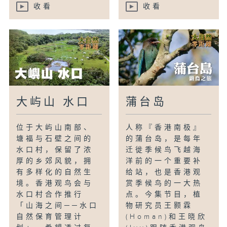
收看
收看
大屿山 水口
蒲台岛
位于大屿山南部、
人称『香港南极』
塘福与石壁之间的
的蒲台岛，是每年
水口村，保留了浓
迁徙季候鸟飞越海
厚的乡郊风貌，拥
洋前的一个重要补
有多样化的自然生
给站，也是香港观
境。香港观鸟会与
赏季候鸟的一大热
水口村合作推行
点。今集节目，植
「山海之间──水口
物研究员王颢霖
自然保育管理计
(Homan)和王晓欣