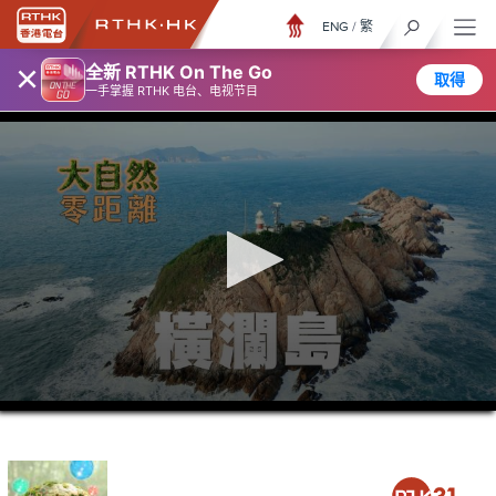
ENG
/
繁
×
全新 RTHK On The Go
取得
一手掌握 RTHK 电台、电视节目
0
seconds
of
23
minutes,
7