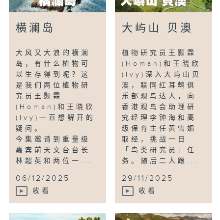
横澜岛
大屿山 贝澳
大风又大浪的横澜
植物研究员王颢霖
岛，有什么植物可
(Homan)和王晓欣
以生存得到呢？这
(Ivy)深入大屿山贝
是我们两位植物研
澳，联同红耳鹎俱
究员王颢霖
乐部观鸟达人，向
(Homan)和王晓欣
香港观鸟会助理研
(Ivy)一直想解开的
究经理李钟海和高
疑问。
级保育主任黄雪媚
今集邀请到重量级
取经，挑战一日
嘉宾前天文台台长
「鸟类研究员」任
林超英和两位一...
务。随后二人跟...
06/12/2025
29/11/2025
收看
收看