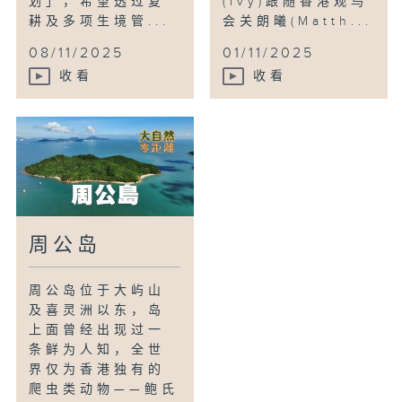
划」，希望透过复
(Ivy)跟随香港观鸟
耕及多项生境管...
会关朗曦(Matth...
08/11/2025
01/11/2025
收看
收看
周公岛
周公岛位于大屿山
及喜灵洲以东，岛
上面曾经出现过一
条鲜为人知，全世
界仅为香港独有的
爬虫类动物——鲍氏