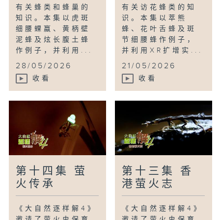
有关蜂类和蜂巢的
有关访花蜂类的知
知识。本集以虎斑
识。本集以萃熊
细腰蜾蠃、黄柄壁
蜂、花叶舌蜂及斑
泥蜂及炫长腹土蜂
节细腰蜂作例子，
作例子，并利用...
并利用XR扩增实...
28/05/2026
21/05/2026
收看
收看
第十四集 萤
第十三集 香
火传承
港萤火志
《大自然逐样解4》
《大自然逐样解4》
邀请了萤火虫保育
邀请了萤火虫保育