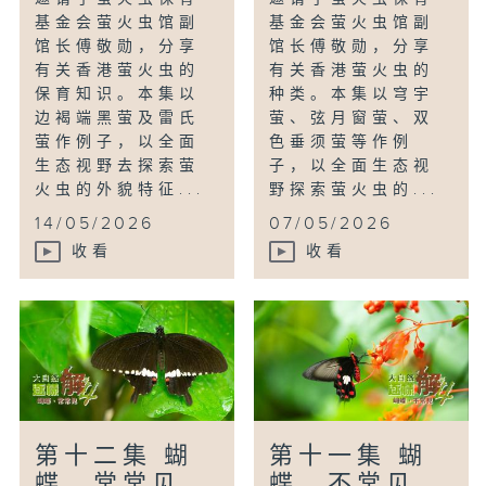
基金会萤火虫馆副
基金会萤火虫馆副
馆长傅敬勋，分享
馆长傅敬勋，分享
有关香港萤火虫的
有关香港萤火虫的
保育知识。本集以
种类。本集以穹宇
边褐端黑萤及雷氏
萤、弦月窗萤、双
萤作例子，以全面
色垂须萤等作例
生态视野去探索萤
子，以全面生态视
火虫的外貌特征...
野探索萤火虫的...
14/05/2026
07/05/2026
收看
收看
第十二集 蝴
第十一集 蝴
蝶，常常见
蝶，不常见