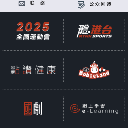
联 络
公众回馈