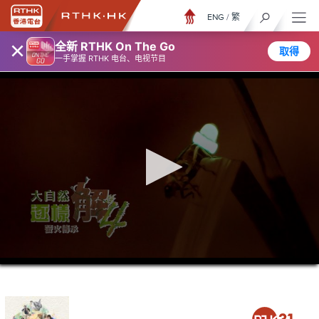
ENG
/
繁
×
全新 RTHK On The Go
取得
一手掌握 RTHK 电台、电视节目
0
seconds
of
0
seconds