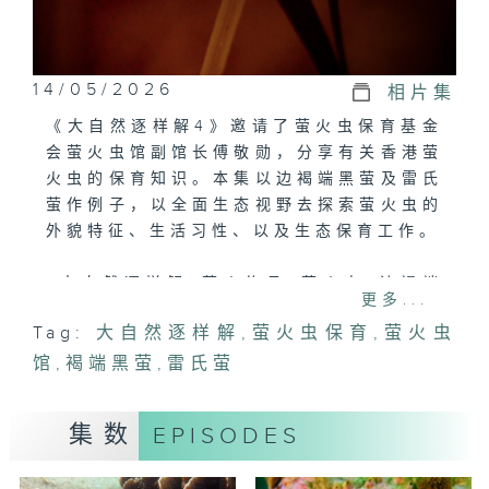
14/05/2026
相片集
《大自然逐样解4》邀请了萤火虫保育基金
会萤火虫馆副馆长傅敬勋，分享有关香港萤
火虫的保育知识。本集以边褐端黑萤及雷氏
萤作例子，以全面生态视野去探索萤火虫的
外貌特征、生活习性、以及生态保育工作。
#大自然逐样解#萤火传承#萤火虫#边褐端
更多...
黑萤#雷氏萤#香港萤火虫保育
Tag:
大自然逐样解
,
萤火虫保育
,
萤火虫
馆
,
褐端黑萤
,
雷氏萤
集数
EPISODES