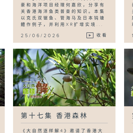
豪和海洋项目经理何嘉欣，分享有
关香港海洋鱼类普查的知识。本集
以克氏双锯鱼、管海马及日本钝塘
鳢作例子，并利用XR扩增实境...
25/06/2026
收看
第十七集 香港森林
《大自然逐样解4》邀请了香港大