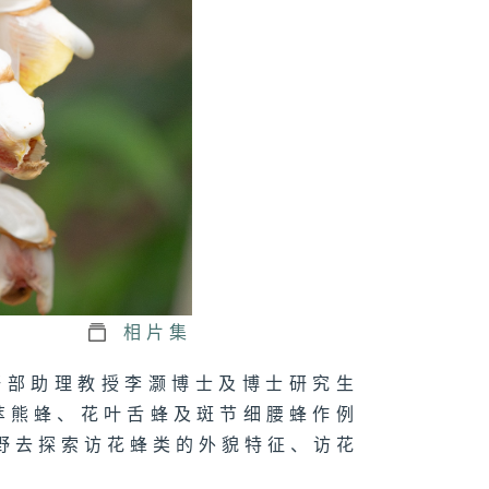
十三集 香港萤
志
十二集 蝴蝶，
常见
相片集
十一集 蝴蝶，
常见
研部助理教授李灏博士及博士研究生
萃熊蜂、花叶舌蜂及斑节细腰蜂作例
野去探索访花蜂类的外貌特征、访花
十集 香港螈居