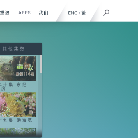
重温
APPS
我们
ENG
/
繁
其他集数
二十集 东经
4度
十九集 港海觅