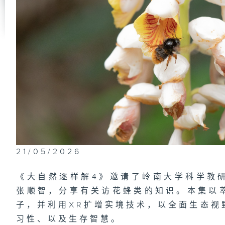
第
火
第
常
21/05/2026
第
不
《大自然逐样解4》邀请了岭南大学科学教
张顺智，分享有关访花蜂类的知识。本集以
子，并利用XR扩增实境技术，以全面生态视
第
习性、以及生存智慧。
民