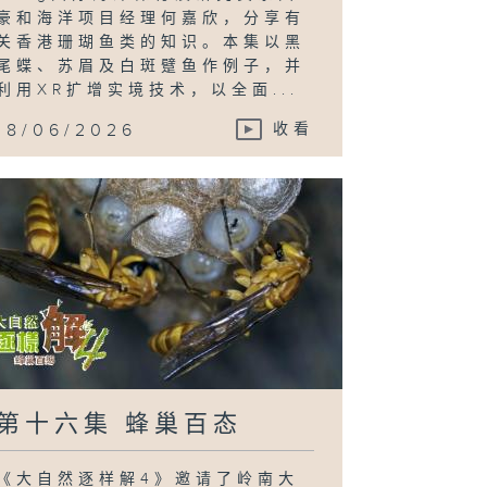
豪和海洋项目经理何嘉欣，分享有
关香港珊瑚鱼类的知识。本集以黑
尾蝶、苏眉及白斑躄鱼作例子，并
利用XR扩增实境技术，以全面...
18/06/2026
收看
第十六集 蜂巢百态
《大自然逐样解4》邀请了岭南大