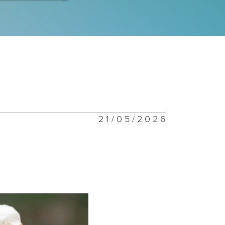
十八集 城市树
十七集 香港森
21/05/2026
十六集 蜂巢百
十四集 萤火传