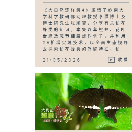
《大自然逐样解4》邀请了岭南大
学科学教研部助理教授李灏博士及
博士研究生张顺智，分享有关访花
蜂类的知识。本集以萃熊蜂、花叶
舌蜂及斑节细腰蜂作例子，并利用
XR扩增实境技术，以全面生态视野
去探索访花蜂类的外貌特征、访...
21/05/2026
收看