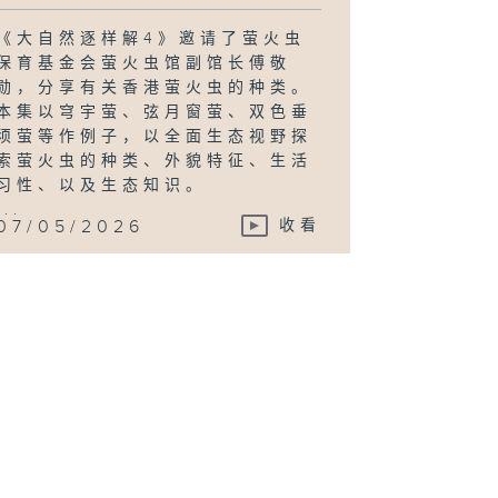
《大自然逐样解4》邀请了萤火虫
保育基金会萤火虫馆副馆长傅敬
勋，分享有关香港萤火虫的种类。
本集以穹宇萤、弦月窗萤、双色垂
须萤等作例子，以全面生态视野探
索萤火虫的种类、外貌特征、生活
习性、以及生态知识。
...
07/05/2026
收看