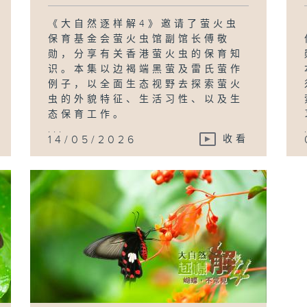
《大自然逐样解4》邀请了萤火虫
保育基金会萤火虫馆副馆长傅敬
勋，分享有关香港萤火虫的保育知
识。本集以边褐端黑萤及雷氏萤作
例子，以全面生态视野去探索萤火
虫的外貌特征、生活习性、以及生
态保育工作。
...
14/05/2026
收看