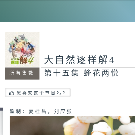
第
木
第
林
大自然逐样解4
第十五集 蜂花两悦
所有集数
第
态
您喜欢这个节目吗?
监制：夏桂昌，刘应强
第
承