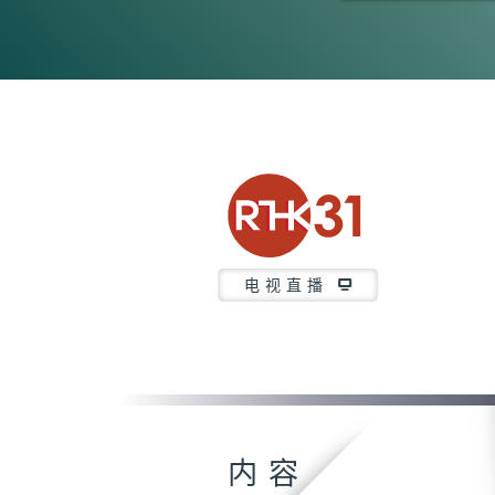
0
seconds
of
26
minutes,
7
seconds
Volume
90%
电视直播
内容