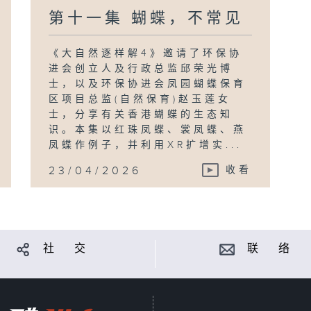
第十一集 蝴蝶，不常见
《大自然逐样解4》邀请了环保协
进会创立人及行政总监邱荣光博
士，以及环保协进会凤园蝴蝶保育
区项目总监(自然保育)赵玉莲女
士，分享有关香港蝴蝶的生态知
识。本集以红珠凤蝶、裳凤蝶、燕
凤蝶作例子，并利用XR扩增实...
23/04/2026
收看
社 交
联 络