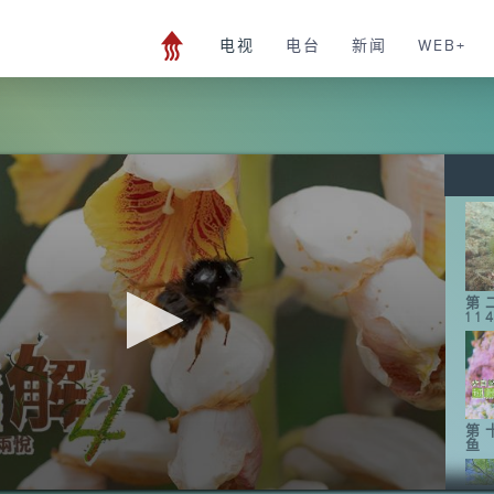
电视
电台
新闻
WEB+
第
11
第
鱼