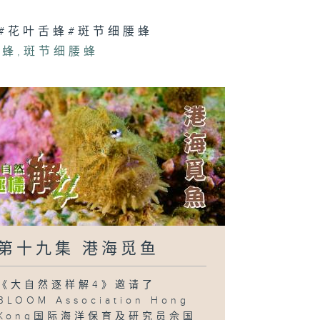
#花叶舌蜂#斑节细腰蜂
舌蜂
,
斑节细腰蜂
第十九集 港海觅鱼
《大自然逐样解4》邀请了
BLOOM Association Hong
Kong国际海洋保育及研究员佘国