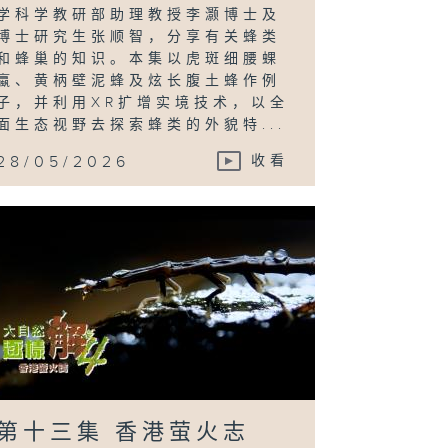
学科学教研部助理教授李灏博士及
博士研究生张顺智，分享有关蜂类
和蜂巢的知识。本集以虎斑细腰蜾
蠃、黄柄壁泥蜂及炫长腹土蜂作例
子，并利用XR扩增实境技术，以全
面生态视野去探索蜂类的外貌特...
28/05/2026
收看
第十三集 香港萤火志