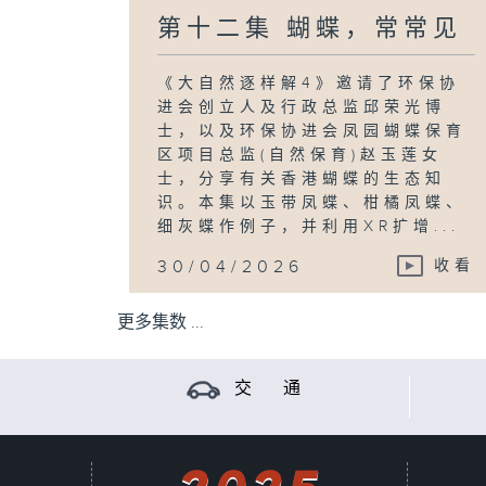
第十二集 蝴蝶，常常见
《大自然逐样解4》邀请了环保协
进会创立人及行政总监邱荣光博
士，以及环保协进会凤园蝴蝶保育
区项目总监(自然保育)赵玉莲女
士，分享有关香港蝴蝶的生态知
识。本集以玉带凤蝶、柑橘凤蝶、
细灰蝶作例子，并利用XR扩增...
30/04/2026
收看
更多集数 ...
交 通