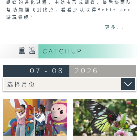
蝴蝶的进化过程，由幼虫形成蝴蝶，最后协两队
帮助蝴蝶飞到终点，看看那队取得BobieLand
游玩卷呢?
更多...
编导:黄雅茵
Tag:
BobieLand
,
Okie Bobie
,
甜
重温
CATCHUP
CC
,
Wheel仔
,
花哩碌
07 - 08
2026