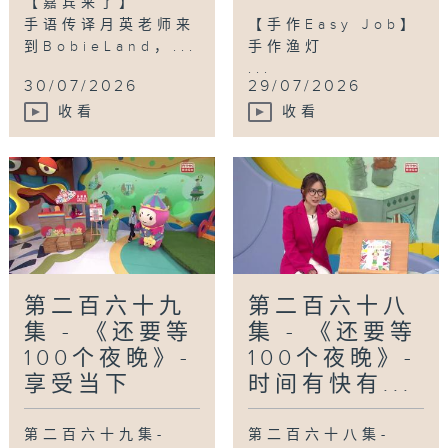
【嘉宾来了】
手语传译月英老师来
【手作Easy Job】
到BobieLand，...
手作渔灯
...
30/07/2026
29/07/2026
收看
收看
第二百六十九
第二百六十八
集 - 《还要等
集 - 《还要等
100个夜晚》-
100个夜晚》-
享受当下
时间有快有...
第二百六十九集-
第二百六十八集-