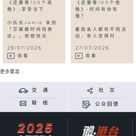
《还要等100个夜
《还要等100个夜
晚》-享受当下
晚》-时间有快有
慢？
小队长Jamie 来到
「莎娜娜时间找换
暑假各人都有不同活
店」，他想快点...
动，有人觉得时...
28/07/2026
27/07/2026
收看
收看
更多重温 ...
交 通
社 交
联 络
公众回馈