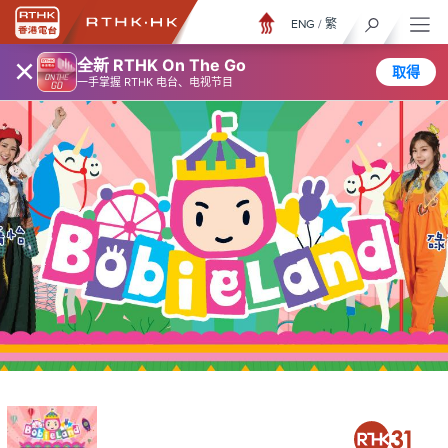
ENG
/
繁
×
全新 RTHK On The Go
取得
一手掌握 RTHK 电台、电视节目