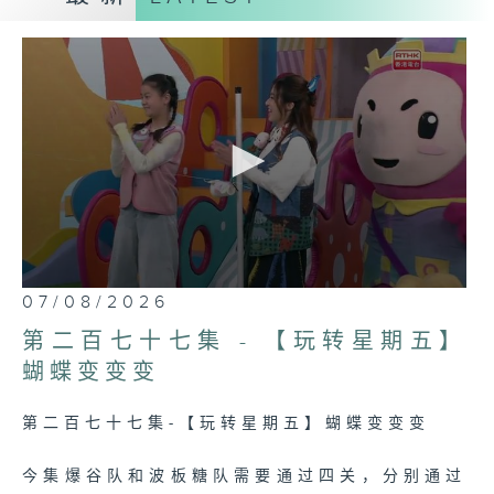
屏幕显示出绘本内容，令现场小朋友及家庭观
众仿如置身童话书中。每星期会邀请星级爸爸
妈妈亲临录影厂跟小朋友分享绘本故事，节目
更穿插不同环节，例如手工、科学实验、魔
术、小煮食、律动、冷知识、特别嘉宾分享、
以及游戏时间等等。《BobieLand》的四位
园长Kevin 哥哥（吴佩隆）、碌碌姐姐、澔
天哥哥（谭澔天）、Sarah 姐姐（李蒨
怡）、及一班可爱爆灯的小队长锋锋、
Jamie 、薯片、 Mika、QQ，再搭档胖嘟
嘟的乐园管理员Okie Bobie及三只小布
0
07/08/2026
偶，分别是贪吃的甜CC、贪玩的Wheel仔、
seconds
of
及善解人意的花哩碌，为BobieLand增添不
第二百七十七集 - 【玩转星期五】
15
少欢乐气氛。
minutes,
蝴蝶变变变
7
seconds
第二百七十七集-【玩转星期五】蝴蝶变变变
今集爆谷队和波板糖队需要通过四关，分别通过