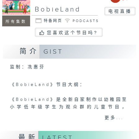
BobieLand
电视直播
特备网页
PODCASTS
所有集数
您喜欢这个节目吗?
简介
GIST
监制：冼惠芬
《BobieLand》节目大纲：
《BobieLand》是全新自家制作以幼稚园至
小学低年级学生为观众群的儿童节目，
BobieLand以主角Okie Bobie而命名，
更多...
它是一个令小朋友乐而忘返的奇趣乐园。每星
期都会围绕一本绘本故事为主题，透过绘本故
最新
LATEST
事启发孩子的想像力，录影厂更以大型LED