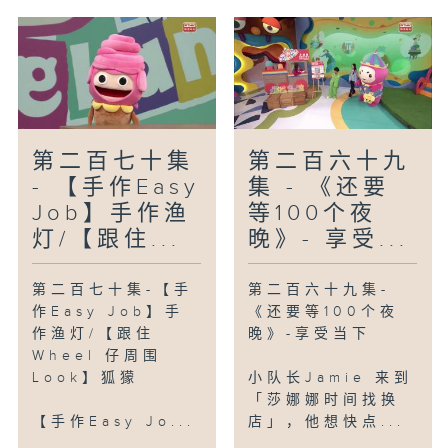
第二百七十集
第二百六十九
- 【手作Easy
集 - 《还要
Job】手作渔
等100个夜
灯/【跟住...
晚》- 享受...
第二百七十集-【手
第二百六十九集-
作Easy Job】手
《还要等100个夜
作渔灯/【跟住
晚》-享受当下
Wheel 仔周围
Look】狐獴
小队长Jamie 来到
「莎娜娜时间找换
【手作Easy Jo...
店」，他想快点...