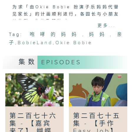
为求「由Okie Bobie 扮演子乐妈妈代替
见家长」的计画顺利进行，各园长与小朋友
从发型、化妆及服装对Okie
更多...
Bobie进行大改造，令Okie Bobie形神
Tag:
咆哮的妈妈
,
妈妈
,
亲
兼备似足子乐妈妈。
子
,
BobieLand
,
Okie Bobie
【More More魔术see】
Magic Kevin 向大家讲述了一个他与小
集数
EPISODES
朋友David的一次魔术表演，更教导小朋
友一起变了一个关于Okie Bobie的魔
术。
【手作EASY JOB】
图妈妈与图图了解到大家的冲突源于沟通的
面向不同，本星期的『手作EASY JOB』
将由图图母子决定教大家制作一幅从不同角
第二百七十六
第二百七十五
度观看，会有不同效果的神奇画作。
集 - 【嘉宾
集 - 【手作
来了】 蝴蝶
Easy Job】