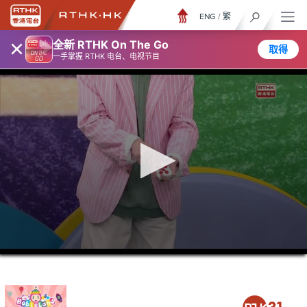
ENG
/
繁
×
全新 RTHK On The Go
取得
一手掌握 RTHK 电台、电视节目
0
seconds
of
15
minutes,
6