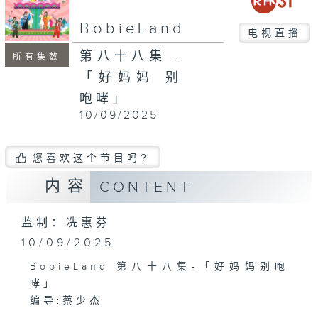
seconds
BobieLand
电视直播
第八十八集 -
所有集数
「好妈妈 别
咆哮」
10/09/2025
您喜欢这个节目吗?
内容
CONTENT
监制：冼惠芬
10/09/2025
BobieLand 第八十八集-「好妈妈别咆
哮」
编导:蔡少杰