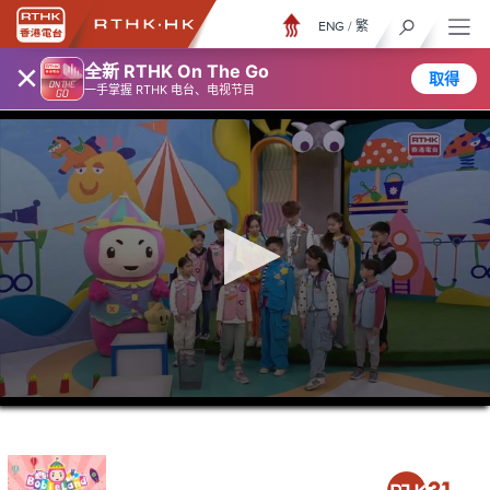
ENG
/
繁
×
全新 RTHK On The Go
取得
一手掌握 RTHK 电台、电视节目
0
seconds
of
15
minutes,
6