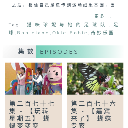
之后，相信自己是遗传到运动细胞基因，因
而成为开始做运动的动力。其实这两张相
更多...
片，不是小队长锋锋从网上「搜寻」得来
Tag:
猫咪珍妮与她的足球队
,
足
的，是「整」出来的。当Okie Bobie 知
球
道真相后，会有什么反应呢？
,
Bobieland
,
Okie Bobie
,
奇妙乐园
【玩转星期五】
集数
EPISODES
为迎接即将举行的全运会，配合全城运动气
氛，这个星期【玩转星期五】的游戏，需要
考考两队小朋友体能及技术。通过两个回合
的比赛，究竟「过山车队」及「海盗船队」
哪一队能赢得BobieLand 游玩卷呢？
第二百七十七
第二百七十六
集 - 【玩转
集 - 【嘉宾
星期五】 蝴
来了】 蝴蝶
蝶变变变
专家