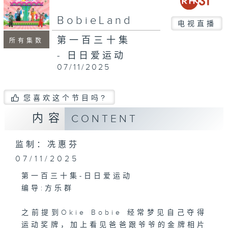
seconds
BobieLand
电视直播
第一百三十集
所有集数
- 日日爱运动
07/11/2025
您喜欢这个节目吗?
内容
CONTENT
监制：冼惠芬
07/11/2025
第一百三十集-日日爱运动
编导:方乐群
之前提到Okie Bobie 经常梦见自己夺得
运动奖牌，加上看见爸爸跟爷爷的金牌相片