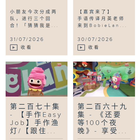
小朋友今次分成两
【嘉宾来了】
队，进行三个回
手语传译月英老师
合！「猜猜我是...
来到BobieLan...
31/07/2026
30/07/2026
收看
收看
第二百七十集
第二百六十九
- 【手作Easy
集 - 《还要
Job】手作渔
等100个夜
灯/【跟住...
晚》- 享受...