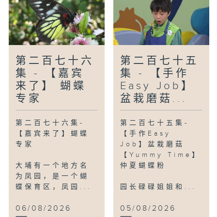
头盔，可惜游乐场第二天便倒闭，阿乐再也
无法进入游乐场。这时Wheel仔才意识
到，原来阿乐并没有把他忘记。
【Yummy Time】派对生果酥
第二百七十六
第二百七十五
QQ赶着参加生日派对，并要求出席者预备
集 - 【嘉宾
集 - 【手作
一款食物一同分享。在QQ的印象中，生日
来了】 蝴蝶
Easy Job】
派对的食物都是冷冰冰、不健康以及油腻
专家
盆栽磨菇...
的。于是，碌碌姐姐教QQ制作热辣辣、健
康又好味的派对生果酥。所需材料包括：冷
第二百七十六集-
第二百七十五集-
冻酥皮一盒（puff pastry）、细粒或切
【嘉宾来了】蝴蝶
【手作Easy
碎的生果（例如蓝莓、红莓、士多啤梨、菠
专家
Job】盆栽磨菇
萝或杂果也可以）、酱料包括芝士酱
【Yummy Time】
（Cream Cheese）、蜜糖（吱吱装）、
大埔有一个地方名
仲夏蝴蝶粉
果酱以及蛋桨。先把酥皮解冻，并切成适合
为凤园，是一个蝴
入口的正方形，涂上芝士酱或果酱，上面放
蝶保育区，凤园...
园长碌碌姐姐和...
上生果，并在酥皮面涂上蛋桨，放入已预热
180度的焗炉焗约20分钟。稍为放凉后可
06/08/2026
05/08/2026