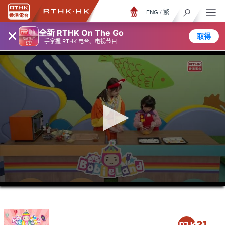
ENG
/
繁
×
全新 RTHK On The Go
取得
一手掌握 RTHK 电台、电视节目
0
seconds
of
15
minutes,
7