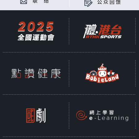
联 络
公众回馈