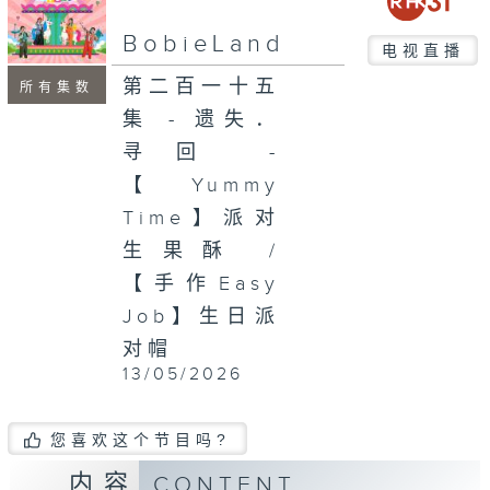
seconds
BobieLand
电视直播
第二百一十五
所有集数
集 - 遗失．
寻回 -
【Yummy
Time】派对
生果酥 /
【手作Easy
Job】生日派
对帽
13/05/2026
您喜欢这个节目吗?
内容
CONTENT