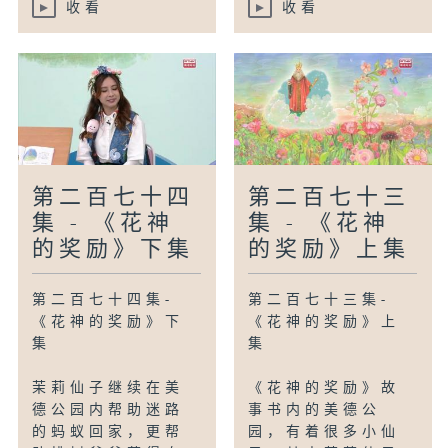
涂上蜜糖，健康美味的派对生果酥就完成。
收看
收看
【手作Easy Job】生日派对帽
在古代，帽能代表一个人的身份及地位。今
天，参加生日派对，如能戴上一顶生日派对
帽，除了增加欢乐气氛，也突显主角的身
份。只须一只纸碟，颜色笔、白胶浆、闪
粉、颜色纸或贴纸，便能制作成简单、平
第二百七十四
第二百七十三
宜、易做的生日派对帽。把纸碟反转，在碟
集 - 《花神
集 - 《花神
底涂上喜欢的颜色，再以水笔、白胶桨、闪
粉等材料把纸碟装饰。待颜色及白胶桨乾透
的奖励》下集
的奖励》上集
后，把纸碟对接，中间圆心位置剪一下（不
要剪穿），在两侧同等大小位置又各剪一
第二百七十四集-
第二百七十三集-
下，摊开纸碟，在摺痕处再剪一下。这时碟
《花神的奖励》下
《花神的奖励》上
芯应有同等大小的8个三角形，将它们向外
集
集
翻开，便成为一顶生日派对帽。
茉莉仙子继续在美
《花神的奖励》故
德公园内帮助迷路
事书内的美德公
编导：黄智刚
的蚂蚁回家，更帮
园，有着很多小仙