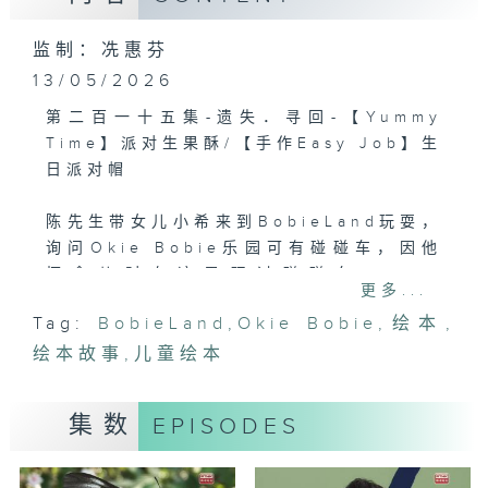
监制：冼惠芬
13/05/2026
第二百一十五集-遗失．寻回-【Yummy
Time】派对生果酥/【手作Easy Job】生
日派对帽
陈先生带女儿小希来到BobieLand玩耍，
询问Okie Bobie乐园可有碰碰车，因他
怀念儿时在这里玩过碰碰车。Okie
更多...
Bobie回覆现时的BobieLand并没有碰碰
Tag:
BobieLand
,
Okie Bobie
,
绘本
,
车，但也有其他适合他女儿玩的游乐设施。
绘本故事
在远处望着的Wheel仔，认出站在远处的
,
儿童绘本
这位陈先生，便是二十年前的阿乐。
Wheel仔虽不敢上前跟阿乐相认，但他激
集数
EPISODES
动的心情仍然溢于言表。Wheel仔还从阿
乐与Okie Bobie的对谈中得知，当年阿
乐希望回到游乐场寻找深爱的Wheel仔与