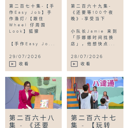
第二百七十集-【手
第二百六十九集-
作Easy Job】手
《还要等100个夜
作渔灯/【跟住
晚》-享受当下
Wheel 仔周围
Look】狐獴
小队长Jamie 来到
「莎娜娜时间找换
【手作Easy Jo...
店」，他想快点...
29/07/2026
28/07/2026
收看
收看
第二百六十八
第二百六十七
集 - 《还要
集 - 【玩转