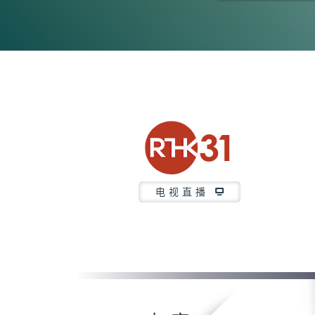
0
seconds
of
15
minutes,
6
seconds
Volume
90%
电视直播