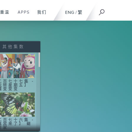
重温
APPS
我们
ENG
/
繁
其他集数
二百七十七集 -
玩转星期五】
蝶变变变
二百七十六集 -
嘉宾来了】 蝴
专家