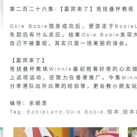
第二百二十六集-【嘉宾来了】竞技叠杯教练
第
Okie Bobie隐身成功后，便游走于Bob
【
力
失踪后有什么反应。结果Okie Bobie
自己不被重视，其实只是一场美丽的误会。
【嘉宾来了】
第
【
竞技叠杯教练Winnie最初抱着好奇的心
语
上这项运动，还致力在香港推广。今集Win
分享港队出外比赛的经验等，更会教小朋友
第
编导：余颖思
【
J
Tag:
BobieLand
,
Okie Bobie
,
绘本
,
绘本
【
周