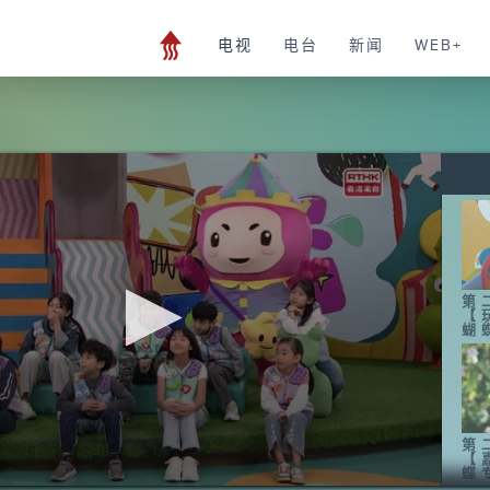
电视
电台
新闻
WEB+
第
【
蝴
第
【
蝶