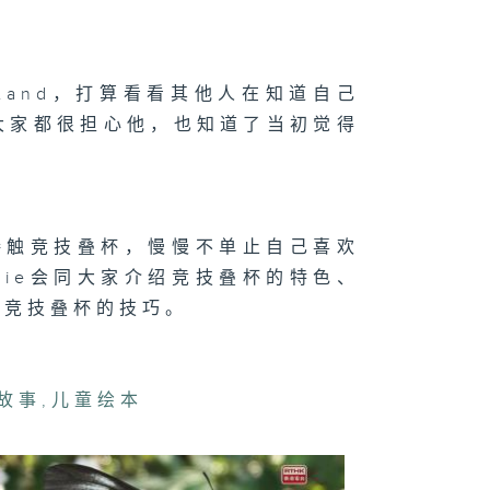
二百七十二集 -
ieLand，打算看看其他人在知道自己
玩转星期五】眼
大挑战
发现大家都很担心他，也知道了当初觉得
二百七十一集 -
嘉宾来了】用手
态接触竞技叠杯，慢慢不单止自己喜欢
唱歌
nie会同大家介绍竞技叠杯的特色、
玩竞技叠杯的技巧。
二百七十集 -
手作Easy
ob】手作渔灯/
故事
,
儿童绘本
跟住Wheel 仔
围Look】狐獴