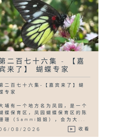
二百六十九集 -
还要等100个夜
》- 享受当下
二百六十八集 -
还要等100个夜
第二百七十六集 - 【嘉
》- 时间有快有
？
宾来了】 蝴蝶专家
第二百七十六集-【嘉宾来了】蝴
蝶专家
大埔有一个地方名为凤园，是一个
蝴蝶保育区，凤园蝴蝶保育区的陈
珊珊（Sammi姐姐），会为大...
06/08/2026
收看