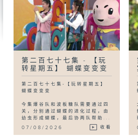
第
《
晚
第
《
第二百七十七集 - 【玩
晚
慢
转星期五】 蝴蝶变变变
第二百七十七集-【玩转星期五】
蝴蝶变变变
今集爆谷队和波板糖队需要通过四
关，分别通过蝴蝶的进化过程，由
幼虫形成蝴蝶，最后协两队帮助...
07/08/2026
收看