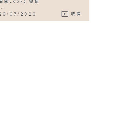
周围Look】狐獴
...
29/07/2026
收看