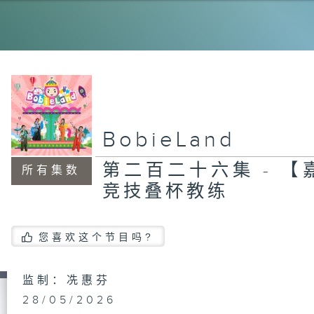
第
【
J
【
T
粉
BobieLand
第二百二十六集 - 
所有集数
第
竞技叠杯教练
《
集
您喜欢这个节目吗?
第
监制：冼惠芬
《
集
28/05/2026