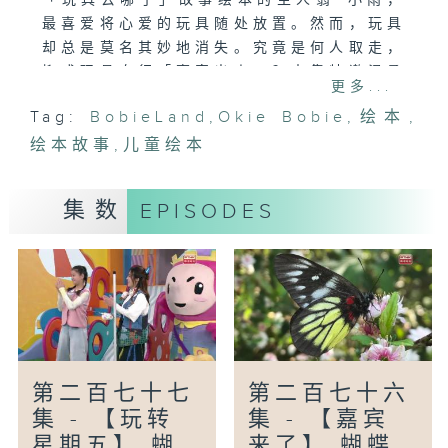
「玩具去哪了」故事绘本的主人翁~小雨，
最喜爱将心爱的玩具随处放置。然而，玩具
却总是莫名其妙地消失。究竟是何人取走，
抑或玩具自行「离家出走」？本集特邀温柔
更多...
善良的Aka赵慧珊姐姐为大家讲述故事，带
Tag:
BobieLand
,
Okie Bobie
,
绘本
,
领小朋友一同探索这个充满惊喜与反思的谜
绘本故事
团。
,
儿童绘本
Aka赵慧珊姐姐以温柔生动的语调，讲述小
雨逐步发现玩具消失的线索，过程中充满惊
集数
EPISODES
讶、担忧及意想不到的转折。故事紧扣「珍
惜」与「有手尾」的主题，启发小朋友思考
如何善待自己的玩具及身边的事物。
【冷知识】
Wheel仔突然被西瓜击中？！原来是一粒
怀旧的玩具西瓜波。究竟西瓜波是如何制作
而成？这个可爱而独特的玩具背后有着怎样
第二百七十七
第二百七十六
有趣的制作过程？让Wheel仔为大家揭开
集 - 【玩转
集 - 【嘉宾
个中秘密，一同增长见闻。
星期五】 蝴
来了】 蝴蝶