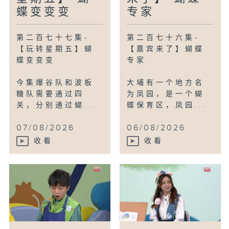
蝶变变变
专家
编导：蔡少杰
第二百七十七集-
第二百七十六集-
【玩转星期五】蝴
【嘉宾来了】蝴蝶
蝶变变变
专家
今集爆谷队和波板
大埔有一个地方名
糖队需要通过四
为凤园，是一个蝴
关，分别通过蝴...
蝶保育区，凤园...
07/08/2026
06/08/2026
收看
收看