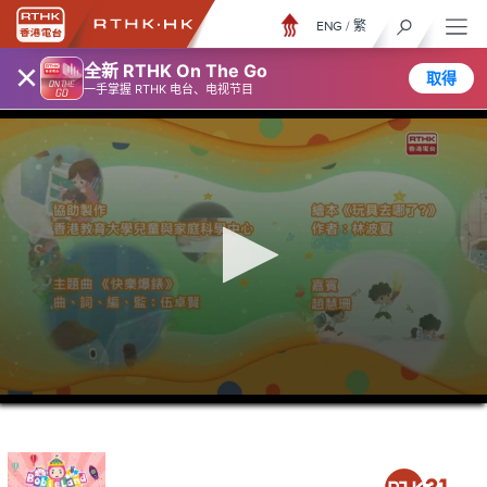
ENG
/
繁
×
全新 RTHK On The Go
取得
一手掌握 RTHK 电台、电视节目
0
seconds
of
15
minutes,
7