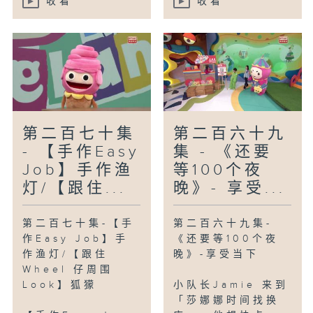
收看
收看
第二百七十集
第二百六十九
- 【手作Easy
集 - 《还要
Job】手作渔
等100个夜
灯/【跟住...
晚》- 享受...
第二百七十集-【手
第二百六十九集-
作Easy Job】手
《还要等100个夜
作渔灯/【跟住
晚》-享受当下
Wheel 仔周围
Look】狐獴
小队长Jamie 来到
「莎娜娜时间找换