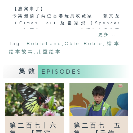
【嘉宾来了】
今集邀请了两位香港玩具收藏家——赖文龙
（Oiman Lai）及霍家炽（Spencer
Fok）莅临BobieLand。他们带来多件旧
更多...
时代的经典玩具，包括铁皮玩具、木制玩具
Tag:
BobieLand
,
Okie Bobie
,
绘本
,
及其他现已罕见的珍藏品，当中你又看见过
绘本故事
没有？。两位嘉宾将与小朋友分享每件玩具
,
儿童绘本
背后的故事，并一同重温昔日玩具游戏，感
受童年纯粹的快乐与回忆。
集数
EPISODES
编导：蔡少杰
第二百七十六
第二百七十五