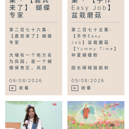
集 - 【嘉宾
集 - 【手作
来了】 蝴蝶
Easy Job】
专家
盆栽磨菇...
第二百七十六集-
第二百七十五集-
【嘉宾来了】蝴蝶
【手作Easy
专家
Job】盆栽磨菇
【Yummy Time】
大埔有一个地方名
仲夏蝴蝶粉
为凤园，是一个蝴
蝶保育区，凤园...
园长碌碌姐姐和...
06/08/2026
05/08/2026
收看
收看