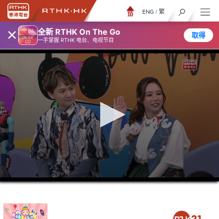
ENG
/
繁
×
全新 RTHK On The Go
取得
一手掌握 RTHK 电台、电视节目
0
seconds
of
15
minutes,
7