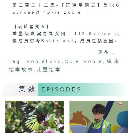
第二百三十二集-【玩转星期五】当IdG
Sundae遇上Okie Bobie
【玩转星期五】
重量级嘉宾青春女团— IdG Sundae 六
位成员空降BobieLand，成员包括圈圈、
Melanie、Renee、Hazel、Helen和
更多...
Sharon ！她们将现场献唱全新歌曲《新
Tag:
BobieLand
,
Okie Bobie
,
绘本
,
新地》，歌声活力十足、充满甜美和青春气
绘本故事
息。其后更会分成两队，与小园友一同进行
,
儿童绘本
刺激有趣的「5秒画画游戏」，考验即场反
应、画画能力及想像力，气氛热烈高涨，绝
集数
EPISODES
对是精彩活力无限Fun！胜出的队伍更可获
得可爱爆表的Okie Bobie挂饰作为奖
励。小朋友，继续痴实BobieLand，你都
有机会得到可爱Okie Bobie挂饰啊！
编导：蔡少杰