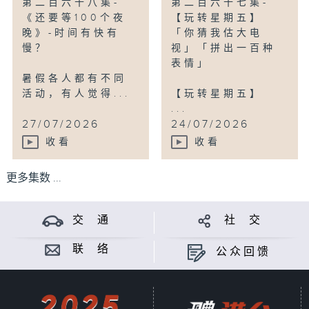
第二百六十八集-
第二百六十七集-
《还要等100个夜
【玩转星期五】
晚》-时间有快有
「你猜我估大电
慢？
视」「拼出一百种
表情」
暑假各人都有不同
活动，有人觉得...
【玩转星期五】
...
27/07/2026
24/07/2026
收看
收看
更多集数 ...
交 通
社 交
联 络
公众回馈