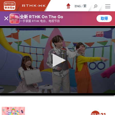
ENG
/
繁
×
全新 RTHK On The Go
取得
一手掌握 RTHK 电台、电视节目
0
seconds
of
24
minutes,
6