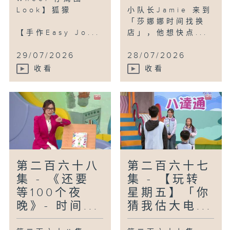
Look】狐獴
小队长Jamie 来到
「莎娜娜时间找换
【手作Easy Jo...
店」，他想快点...
29/07/2026
28/07/2026
收看
收看
第二百六十八
第二百六十七
集 - 《还要
集 - 【玩转
等100个夜
星期五】「你
晚》- 时间...
猜我估大电...