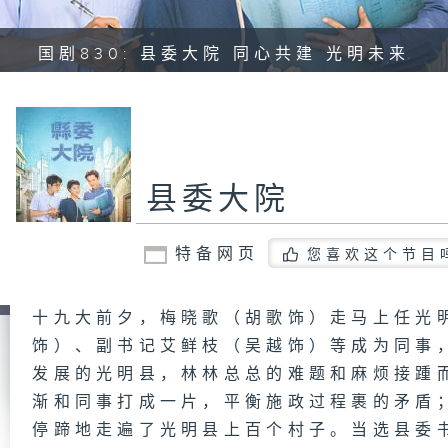
国剧830: 县委大院 同心共建 光明未来
县委大院
特备网页
您喜欢这个节目
十九大前夕，梅晓歌（胡歌饰）走马上任光
饰）、副书记艾鲜枝（吴越饰）等成为同事
发展的光明县，林林总总的难题和麻烦接踵
渐和同事打成一片，平衡施政过程裹的矛盾
停蹄地走遍了光明县上百个村子。当选县委