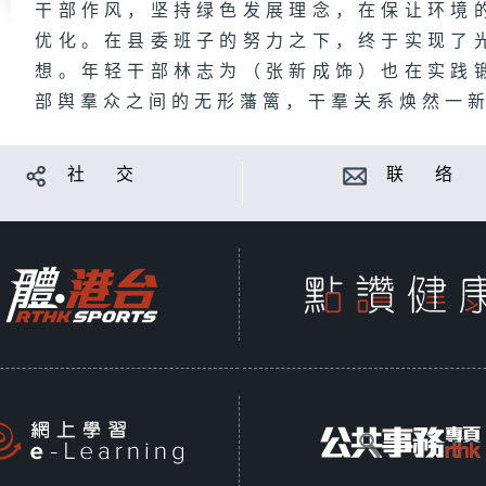
干部作风，坚持绿色发展理念，在保让环境
优化。在县委班子的努力之下，终于实现了
想。年轻干部林志为（张新成饰）也在实践
部舆羣众之间的无形藩篱，干羣关系焕然一
社 交
联 络