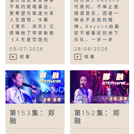
懂珍惜及享受得来
的乐队。Beyond
不易的歌唱事业，
代表的，不单止是
更希望与歌迷分享
摇滚音乐，而是一
人生感悟，今集
种永不言败的精
《港乐．讲乐》江
神。Beyond由最
若琳除了带来新歌
初不被看好的地下
《人生是饮饱吃...
乐队，一步一步...
05/07/2026
28/06/2026
收看
收看
第153集：郑
第152集：郑
融
融