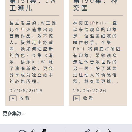
第151集：JW
第150集：林
王灏儿
奕匡
独立发展的JW王灏
林奕匡(Phil)一直
儿今年火速推出两
以来给观众的印象
首新作品，效率惊
是一位温柔细腻的
人。毅然走出舒适
唱作歌手。今集
圈，她如何适应新
Phil 将彻底打破固
的角色？今集《港
有印象，带领观众
乐．讲乐》JW 除
走进他音乐世界的
了演唱新歌，更会
另一面！除了延续
分享成为独立歌手
过往动人的情感诠
的心路历程。
释，林奕匡更挑...
...
07/06/2026
26/05/2026
收看
收看
更多集数 ...
交 通
社 交