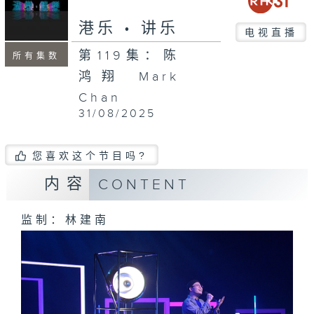
seconds
港乐 • 讲乐
电视直播
第119集：陈
所有集数
鸿翔 Mark
Chan
31/08/2025
您喜欢这个节目吗?
内容
CONTENT
监制：林建南