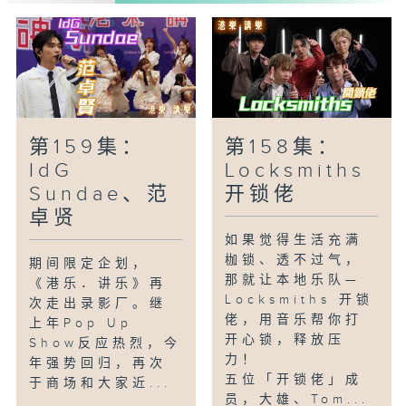
歌曲：
《恋爱漫游》
《约你在南丫岛发呆》
第159集：
第158集：
IdG
Locksmiths
Sundae、范
开锁佬
卓贤
如果觉得生活充满
枷锁、透不过气，
期间限定企划，
那就让本地乐队—
《港乐．讲乐》再
Locksmiths 开锁
次走出录影厂。继
佬，用音乐帮你打
上年Pop Up
开心锁，释放压
Show反应热烈，今
力！
年强势回归，再次
五位「开锁佬」成
于商场和大家近...
员，大雄、Tom...