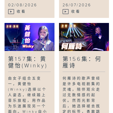
02/08/2026
26/07/2026
收看
收看
第157集：黄
第156集：何
健怡(Winky)
雁诗
由女子组合五变
何雁诗的歌声曾经
一，黄健怡
是许多电视剧集的
(Winky)选择以个
灵魂，陪伴观众走
人姿态，继续踏上
过无数情感的起
音乐旅程，用作品
伏。然而光影背
为乐迷展现另一个
后，她选择褪去既
面向。Winky自小
定的标签，勇敢跳