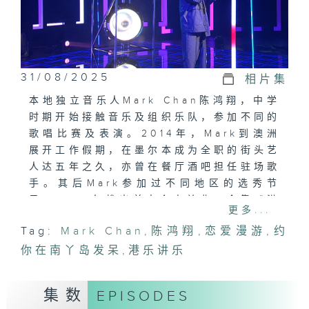
31/08/2025
相片集
本地独立音乐人Mark Chan陈鸿翔，中学
时期开始接触音乐及组织乐队，参加不同的
歌唱比赛及表演。2014年，Mark到澳洲
展开工作假期，在墨尔本成为全职的街头艺
人达五年之久，亦曾在餐厅酒吧担任驻场歌
手。其后Mark参加过不同地区的选秀节
目，2024年推出首支个人单曲。今集《港
更多...
乐‧讲乐》Mark Chan为大家带来自己作
Tag:
Mark Chan
,
陈鸿翔
,
恋爱漫游
,
约
曲填词的作品，并分享自己的恋爱经历及
你在南丫岛发呆
`busking趣事。
,
港乐讲乐
主持
集数
EPISODES
崔洁彤、周卓盈