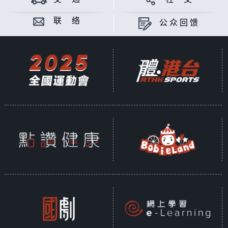
联 络
公众回馈