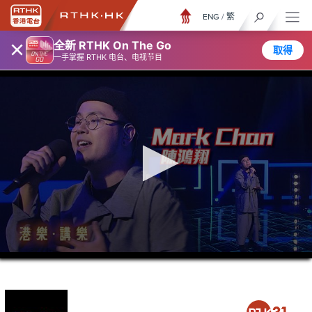
ENG
/
繁
×
全新 RTHK On The Go
取得
一手掌握 RTHK 电台、电视节目
0
seconds
of
25
minutes,
6