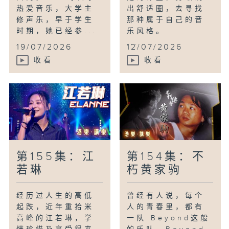
热爱音乐，大学主
出舒适圈，去寻找
修声乐，早于学生
那种属于自己的音
时期，她已经参...
乐风格。
...
19/07/2026
12/07/2026
收看
收看
第155集：江
第154集：不
若琳
朽黄家驹
经历过人生的高低
曾经有人说，每个
起跌，近年重拾米
人的青春里，都有
高峰的江若琳，学
一队 Beyond这般