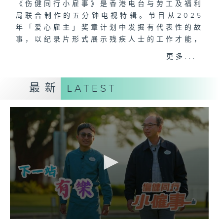
《伤健同行小雇事》是香港电台与劳工及福利
局联合制作的五分钟电视特辑。节目从2025
年「爱心雇主」奖章计划中发掘有代表性的故
事，以纪录片形式展示残疾人士的工作才能，
以及爱心雇主如何协助残疾人士融入职场发挥
更多...
所长，鼓励机构支持残疾人士就业，推动关爱
共融职场文化。节目内容涵盖不同行业中的残
最新
LATEST
疾人士就业故事，包括公共事业机构、社企、
餐饮业、零售业、物业管理、大型游乐园及创
意产业，让公众了解爱心雇主如何与残疾人士
构建共融工作间。