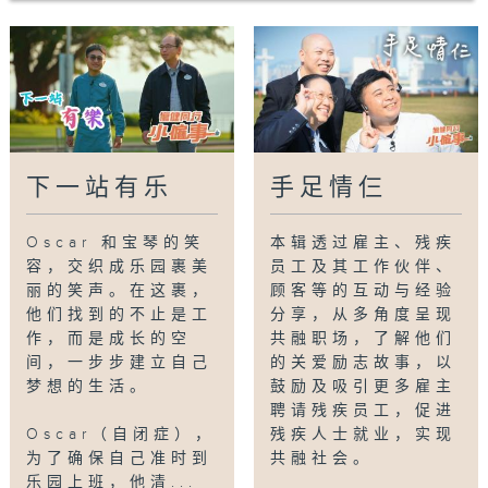
乐园除了与社福机构合作，制定相关的职业训练
课程，每年也会聘请身心有障碍人士，安排伙伴
协助他们投入工作。只要受到合适的职业训练，
残疾人士也可以在职场上找到梦想的工作。
Tag:
自闭症
,
社福机构
,
职业训练课程
,
裁缝
,
表
下一站有乐
手足情仨
演服
,
残疾人士
Oscar 和宝琴的笑
本辑透过雇主、残疾
容，交织成乐园裹美
员工及其工作伙伴、
丽的笑声。在这裹，
顾客等的互动与经验
他们找到的不止是工
分享，从多角度呈现
作，而是成长的空
共融职场，了解他们
间，一步步建立自己
的关爱励志故事，以
梦想的生活。
鼓励及吸引更多雇主
聘请残疾员工，促进
Oscar（自闭症），
残疾人士就业，实现
为了确保自己准时到
共融社会。
乐园上班，他清...