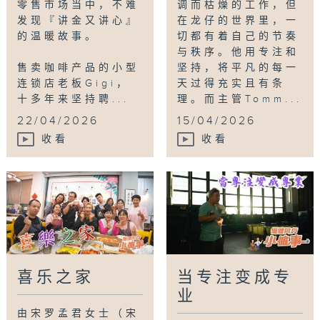
零售市场当中，不难
调而枯燥的工作，但
发现『讲金又讲心』
在龙仔的世界里，一
的温暖故事。
切都有着自己的节奏
与秩序。他用专注和
售卖咖啡产品的小型
坚持，将平凡的每一
连锁店老板Gigi，
天过得充实且有条
十多年来坚持聘...
理。而主管Tomm...
22/04/2026
15/04/2026
收看
收看
喜乐之家
当专注变成专
业
由宋罗孟君女士（宋