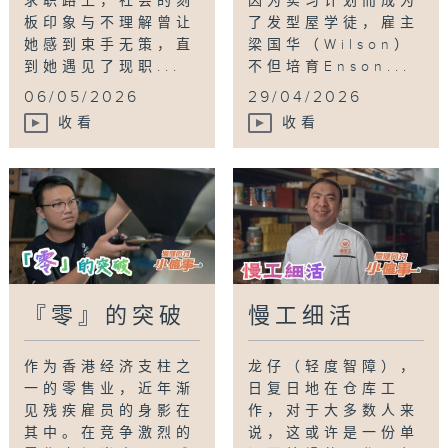
求职路上，社会的刻
因为实习计划而成为
板印象与不理解曾让
了发型屋学徒，雇主
她感到束手无策，直
梁国华（Wilson）
到她遇见了现职...
不但培育Enson...
06/05/2026
29/04/2026
收看
收看
『零』的突破
慢工细活
作为香港经济支柱之
龙仔（轻度智障），
一的零售业，近年渐
日复日地在仓库工
见残疾雇员的身影在
作，对于大多数人来
其中。在竞争激烈的
说，这或许是一份单