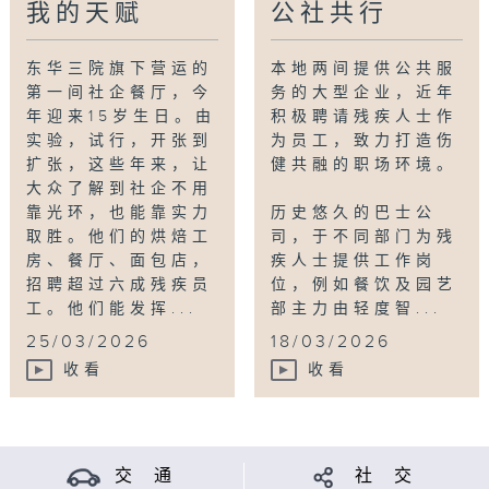
我的天赋
公社共行
东华三院旗下营运的
本地两间提供公共服
第一间社企餐厅，今
务的大型企业，近年
年迎来15岁生日。由
积极聘请残疾人士作
实验，试行，开张到
为员工，致力打造伤
扩张，这些年来，让
健共融的职场环境。
大众了解到社企不用
靠光环，也能靠实力
历史悠久的巴士公
取胜。他们的烘焙工
司，于不同部门为残
房、餐厅、面包店，
疾人士提供工作岗
招聘超过六成残疾员
位，例如餐饮及园艺
工。他们能发挥...
部主力由轻度智...
25/03/2026
18/03/2026
收看
收看
交 通
社 交