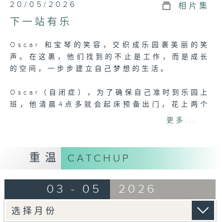
0
20/05/2026
相片集
seconds
of
下一站有乐
5
minutes,
7
Oscar 和宝琴的笑容，交织成乐园裹美丽的笑
seconds
声。在这裹，他们找到的不止是工作，而是成长
的空间，一步步建立自己梦想的生活。
Oscar（自闭症），为了确保自己准时到乐园上
班，他清晨4点多就会起床预备出门，花上两个
多小时到达乐园上班，而他最期待的是把清洁的
更多...
工作做好后，下班时到乐园找心仪的卡通人物合
照，奖励自己；不用到乐园兼职的日子，他会到
社福机构上学接受职业训练课程，学习工作所需
重温
CATCHUP
的各种技巧。而在乐园任职裁缝的宝琴（听
障），由钉钮、车拉链学起，每个步骤她都用心
03 - 05
2026
地记在笔记里，经过两年多的努力，近月她第一
次参与制作卡通人物的表演服，在巡游上看到自
己的作品，成为了宝琴很大的动力。