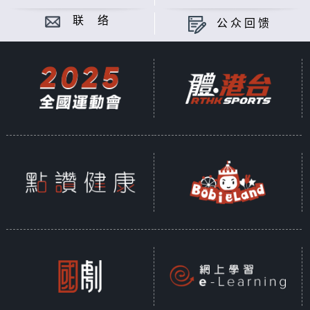
联 络
公众回馈