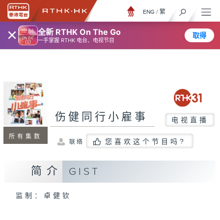
ENG
/
繁
×
全新 RTHK On The Go
取得
一手掌握 RTHK 电台、电视节目
伤健同行小雇事
电视直播
所有集数
您喜欢这个节目吗?
联络
简介
GIST
监制：卓健钦