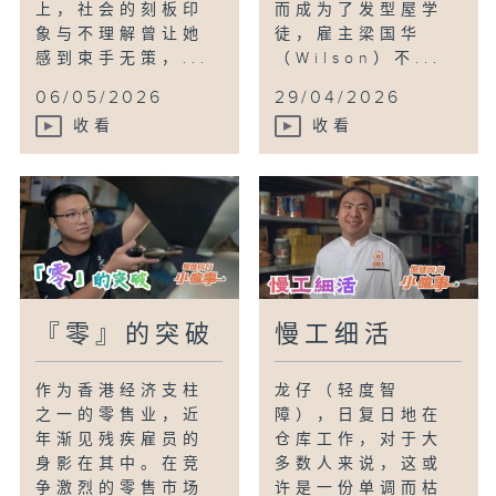
上，社会的刻板印
而成为了发型屋学
象与不理解曾让她
徒，雇主梁国华
感到束手无策，...
（Wilson）不...
06/05/2026
29/04/2026
收看
收看
『零』的突破
慢工细活
作为香港经济支柱
龙仔（轻度智
之一的零售业，近
障），日复日地在
年渐见残疾雇员的
仓库工作，对于大
身影在其中。在竞
多数人来说，这或
争激烈的零售市场
许是一份单调而枯