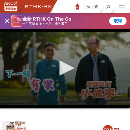
ENG
/
繁
×
全新 RTHK On The Go
取得
一手掌握 RTHK 电台、电视节目
0
seconds
of
5
minutes,
7