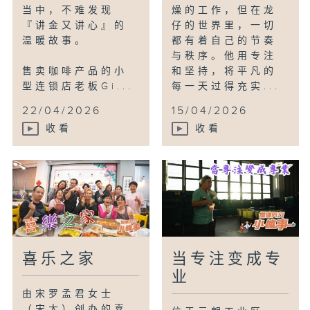
当中，不难发现
燥的工作，但在龙
『讲金又讲心』的
仔的世界里，一切
温暖故事。
都有着自己的节奏
与秩序。他用专注
售卖咖啡产品的小
和坚持，将平凡的
型连锁店老板Gi...
每一天过得充实...
22/04/2026
15/04/2026
收看
收看
喜乐之家
当专注变成专
业
由宋罗孟君女士
（宋太）创办的喜