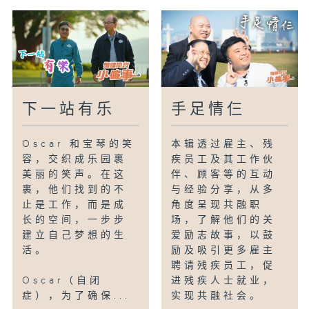
到自己的作品，成为了宝琴很大的动力。
乐园除了与社福机构合作，制定相关的职业
训练课程，每年也会聘请身心有障碍人士，
安排伙伴协助他们投入工作。只要受到合适
的职业训练，残疾人士也可以在职场上找到
下一站有乐
手足情仨
梦想的工作。
Oscar 和宝琴的笑
本辑透过雇主、残
容，交织成乐园裹
疾员工及其工作伙
美丽的笑声。在这
伴、顾客等的互动
裹，他们找到的不
与经验分享，从多
止是工作，而是成
角度呈现共融职
长的空间，一步步
场，了解他们的关
建立自己梦想的生
爱励志故事，以鼓
活。
励及吸引更多雇主
聘请残疾员工，促
Oscar（自闭
进残疾人士就业，
症），为了确保...
实现共融社会。