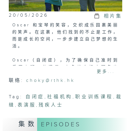
20/05/2026
相片集
Oscar 和宝琴的笑容，交织成乐园裹美丽
的笑声。在这裹，他们找到的不止是工作，
而是成长的空间，一步步建立自己梦想的生
活。
Oscar（自闭症），为了确保自己准时到
乐园上班，他清晨4点多就会起床预备出
更多...
门，花上两个多小时到达乐园上班，而他最
联络:
choky@rthk.hk
期待的是把清洁的工作做好后，下班时到乐
园找心仪的卡通人物合照，奖励自己；不用
到乐园兼职的日子，他会到社福机构上学接
Tag:
自闭症
,
社福机构
,
职业训练课程
,
裁
受职业训练课程，学习工作所需的各种技
缝
,
表演服
,
残疾人士
巧。而在乐园任职裁缝的宝琴（听障），由
钉钮、车拉链学起，每个步骤她都用心地记
集数
EPISODES
在笔记里，经过两年多的努力，近月她第一
次参与制作卡通人物的表演服，在巡游上看