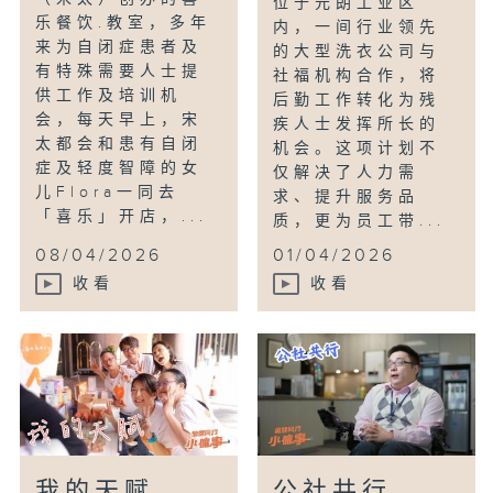
位于元朗工业区
乐餐饮.教室，多年
内，一间行业领先
来为自闭症患者及
的大型洗衣公司与
有特殊需要人士提
社福机构合作，将
供工作及培训机
后勤工作转化为残
会，每天早上，宋
疾人士发挥所长的
太都会和患有自闭
机会。这项计划不
症及轻度智障的女
仅解决了人力需
儿Flora一同去
求、提升服务品
「喜乐」开店，...
质，更为员工带...
08/04/2026
01/04/2026
收看
收看
我的天赋
公社共行