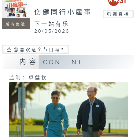
seconds
伤健同行小雇事
电视直播
下一站有乐
所有集数
20/05/2026
您喜欢这个节目吗?
内容
CONTENT
监制：卓健钦