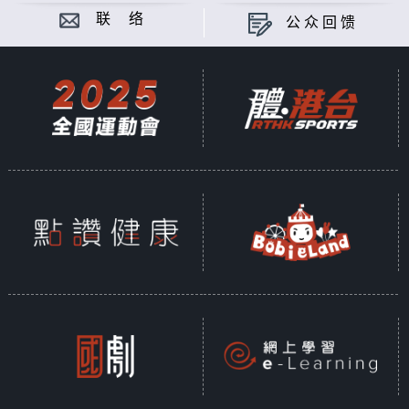
联 络
公众回馈