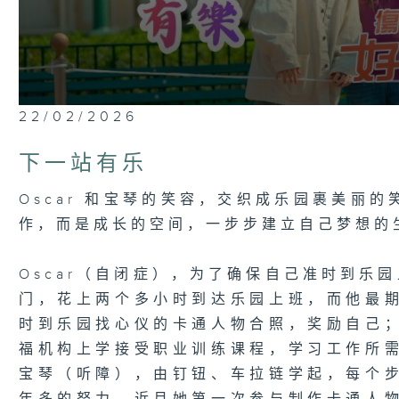
0
22/02/2026
seconds
of
23
下一站有乐
minutes,
7
seconds
Volume
Oscar 和宝琴的笑容，交织成乐园裹美丽
90%
作，而是成长的空间，一步步建立自己梦想的
Oscar（自闭症），为了确保自己准时到乐
门，花上两个多小时到达乐园上班，而他最
时到乐园找心仪的卡通人物合照，奖励自己
福机构上学接受职业训练课程，学习工作所
宝琴（听障），由钉钮、车拉链学起，每个