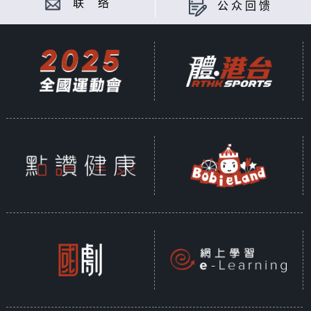
联 络
公众回馈