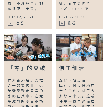
象与不理解曾让她
徒，雇主梁国华
感到束手无策，...
（Wilson）不...
08/02/2026
01/02/2026
收看
收看
『零』的突破
慢工细活
作为香港经济支柱
龙仔（轻度智
之一的零售业，近
障），日复日地在
年渐见残疾雇员的
仓库工作，对于大
身影在其中。在竞
多数人来说，这或
争激烈的零售市场
许是一份单调而枯
当中，不难发现
燥的工作，但在龙