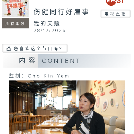
seconds
伤健同行好雇事
电视直播
我的天赋
所有集数
28/12/2025
您喜欢这个节目吗?
内容
CONTENT
监制：Cho Kin Yam