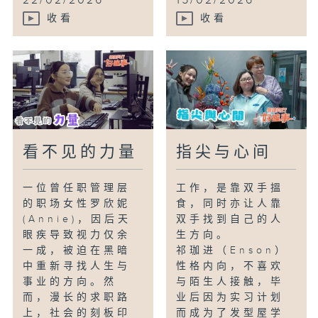
22/02/2026
15/02/2026
收看
收看
看不见的力量
指尖与心间
一位曾任职管理层
工作，是靠双手搵
的职场女性罗欣妮
食，同时亦让人靠
(Annie)，因后天
双手找到自己的人
眼疾导致视力仅余
生方向。
一成，被迫在黑暗
祁珈进（Enson）
中重新寻找人生与
性格内向，不喜欢
事业的方向。然
与陌生人接触，毕
而，漫长的求职路
业后因为实习计划
上，社会的刻板印
而成为了发型屋学