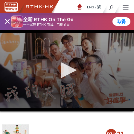
ENG
/
繁
×
全新 RTHK On The Go
取得
一手掌握 RTHK 电台、电视节目
0
seconds
of
23
minutes,
6