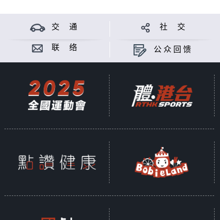
交 通
社 交
联 络
公众回馈