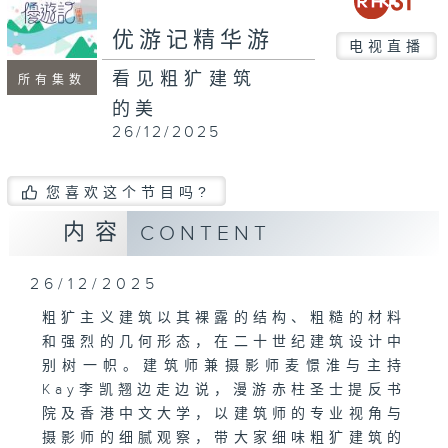
seconds
优游记精华游
电视直播
看见粗犷建筑
所有集数
的美
26/12/2025
您喜欢这个节目吗?
内容
CONTENT
26/12/2025
粗犷主义建筑以其裸露的结构、粗糙的材料
和强烈的几何形态，在二十世纪建筑设计中
别树一帜。建筑师兼摄影师麦憬淮与主持
Kay李凯翘边走边说，漫游赤柱圣士提反书
院及香港中文大学，以建筑师的专业视角与
摄影师的细腻观察，带大家细味粗犷建筑的