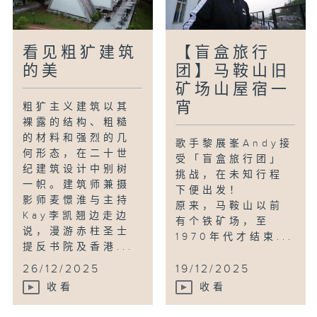
看见粗犷建筑
【盲盒旅行
的美
团】马鞍山旧
矿场山屋宿一
宵
粗犷主义建筑以其
裸露的结构、粗糙
的材料和强烈的几
歌手黎展峯Andy接
何形态，在二十世
受「盲盒旅行团」
纪建筑设计中别树
挑战，在未知行程
一帜。建筑师兼摄
下便出发！
影师麦憬淮与主持
原来，马鞍山以前
Kay李凯翘边走边
有个铁矿场，至
说，漫游赤柱圣士
1970年代才结束...
提反书院及香港...
26/12/2025
19/12/2025
收看
收看