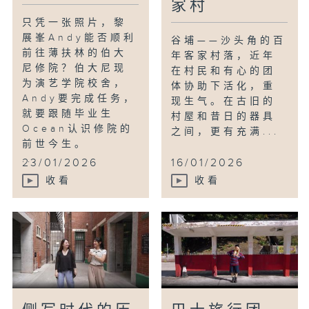
家村
只凭一张照片，黎
展峯Andy能否顺利
谷埔——沙头角的百
前往薄扶林的伯大
年客家村落，近年
尼修院？伯大尼现
在村民和有心的团
为演艺学院校舍，
体协助下活化，重
Andy要完成任务，
现生气。在古旧的
就要跟随毕业生
村屋和昔日的器具
Ocean认识修院的
之间，更有充满...
前世今生。
...
23/01/2026
16/01/2026
收看
收看