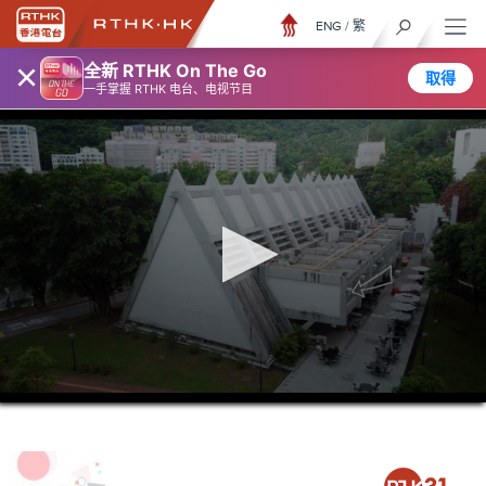
ENG
/
繁
×
全新 RTHK On The Go
取得
一手掌握 RTHK 电台、电视节目
0
seconds
of
23
minutes,
7