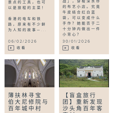
战」，穿梭深水埗
景点的工具，也可
的布艺小店。究竟
以是旅程的主菜！
牛皮结合红白蓝
袋，可以变成什么
香港的电车和铁
手作？她能否于二
路，原来有不少鲜
十分钟内做出一件
为人知的故事—...
小背心？
...
06/02/2026
30/01/2026
收看
收看
薄扶林寻宝
【盲盒旅行
伯大尼修院与
团】重新发现
百年城中村
沙头角百年客