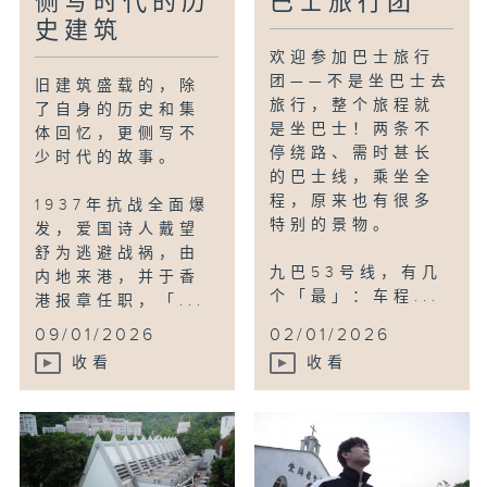
侧写时代的历
巴士旅行团
史建筑
欢迎参加巴士旅行
团——不是坐巴士去
旧建筑盛载的，除
旅行，整个旅程就
了自身的历史和集
是坐巴士！两条不
体回忆，更侧写不
停绕路、需时甚长
少时代的故事。
的巴士线，乘坐全
程，原来也有很多
1937年抗战全面爆
特别的景物。
发，爱国诗人戴望
舒为逃避战祸，由
九巴53号线，有几
内地来港，并于香
个「最」：车程...
港报章任职，「...
09/01/2026
02/01/2026
收看
收看