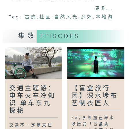
设计特色、空间美学及背后的故事。
更多...
Tag:
古迹
,
社区
,
自然风光
,
乡郊
,
本地游
集数
EPISODES
交通主题游：
【盲盒旅行
电车火车冷知
团】深水埗布
识 单车东九
艺制衣匠人
探秘
Kay李凯翘在深水
埗接受「盲盒挑
交通不一定是来往