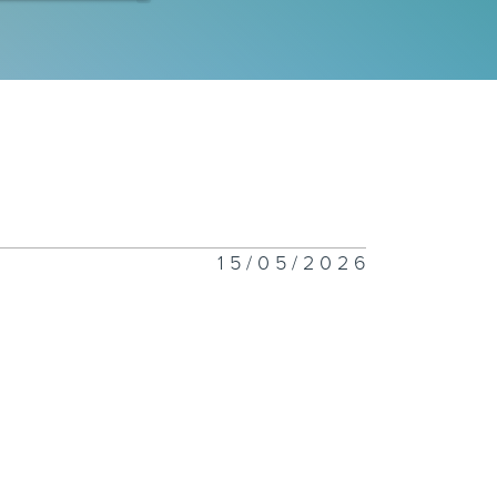
游土瓜湾
术馆的城市节拍
15/05/2026
市中的动物故事
洲太平清醮—抢
山