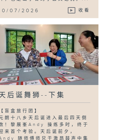
10/07/2026
收看
天后诞舞狮--下集
【盲盒旅行团】
元朗十八乡天后诞进入最后四天倒
数！黎展峯Andy 操练多时，终于
迎来首个考验。天后诞前夕，
Andy 随师傅师兄于激昂鼓声中集