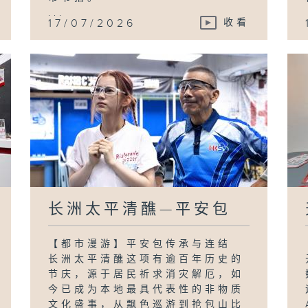
...
17/07/2026
收看
长洲太平清醮—平安包
【都市漫游】平安包传承与连结
长洲太平清醮这项有逾百年历史的
节庆，源于居民祈求消灾解厄，如
今已成为本地最具代表性的非物质
文化盛事，从飘色巡游到抢包山比