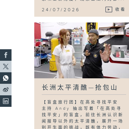
24/07/2026
收看
长洲太平清醮—抢包山
【盲盒旅行团】在高处寻找平安
主持 Andy 抽出写着「在高处寻
找平安」的盲盒，前往长洲认识新
闻报导以外的太平清醮，展开一场
别开生面的挑战，既有体力劳动，