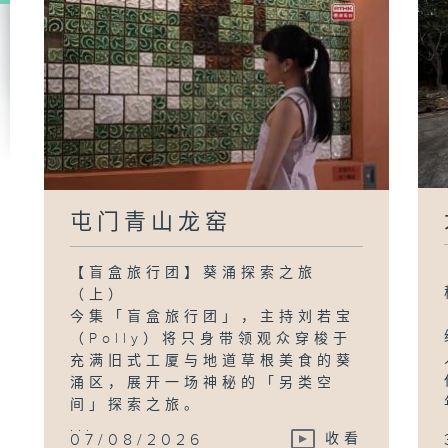
屯门青山龙窑
【盲盒旅行团】葵涌探索之旅
（上）
今集「盲盒旅行团」，主持刘若宝
（Polly）将只身带领观众穿梭于
充满旧式工厦与地道草根美食的葵
涌区，展开一场神秘的「另类空
间」探索之旅。
...
07/08/2026
收看