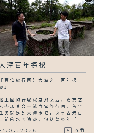
大潭百年探袐
【盲盒旅行团】大潭之「百年探
秘」
继上回的孖咇深度游之后，嘉宾艺
人岑珈其会一试盲盒旅行团，首个
任务就是到大潭水塘，探寻香港百
年前的水务遗迹，包括曾经的「...
31/07/2026
收看