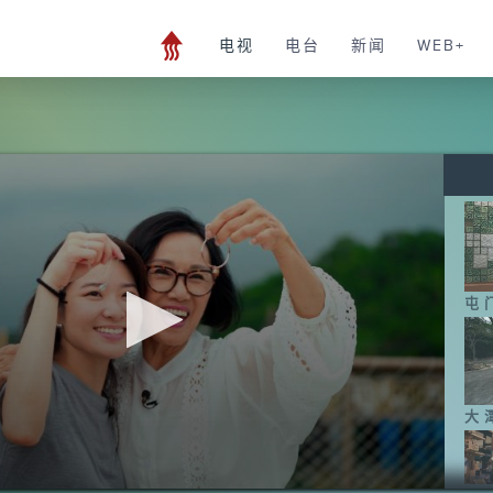
电视
电台
新闻
WEB+
屯
大