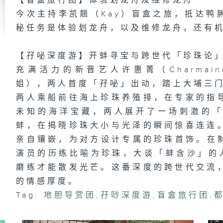
【盲盒旅行团】体验划龙舟及维修龙舟
长
今次主持李凯翘（Kay）盲盒之旅，抵达鸭
安
秘任务是体验划龙舟，以及维修龙舟，还有
【孖咇深度游】开蚌寻宝与跨世代「珍珠论
天
充满活力的新晋艺人许惠菁（Charmai
姐），两人首度「孖咇」出动，踏上大埔三
两人乘船前往海上珍珠养殖排，在专家的指
未知的海洋宝藏，两人展开了一场刺激的
天
蚌，在揭晓珍珠大小与光泽的瞬间惊喜连连
亲自镶嵌，为对方设计专属的珍珠首饰。在制
演员的历练比喻为珍珠，大谈「蚌含沙」的
磨练才能散发光芒。这番深度的跨世代交流
山
的情感厚度。
Tag:
地胆导赏团
,
孖唦深度游
,
盲盒旅行团
,