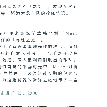
洲太平清醮—平
脷洲公园内的「龙窦」，发现今次神
包
机会一睹港大龙舟队的操练情况。
」
后诞舞狮--下集
ne）迎来资深前辈韩马利（Mary
门仔的「寻珠之旅」。
导下了解香港本地养珠的故事。面对
「开蚌盲盒大对决」，亲手剖开珍珠
后诞舞狮--上集
。随后，两人更利用刚取出的珍珠，
作首饰的平静时光中，Mary 姐将
人生哲理——必须经过长期的包容与
，为这趟优雅的海洋之旅增添了丰富
径维修
都市漫游
,
边走边说