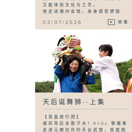
又能体验文化与工艺。
他走进潮州会馆，亲身感受锣鼓...
03/07/2026
收看
天后诞舞狮--上集
【盲盒旅行团】
威风背后全靠汗水！Andy 黎展峯
走进元朗仅存的天台武馆，首度挑