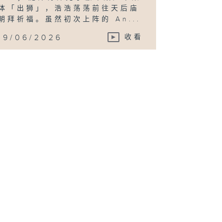
体「出狮」，浩浩荡荡前往天后庙
朝拜祈福。虽然初次上阵的 An...
19/06/2026
收看