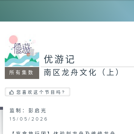
漫
艺
优游记
南区龙舟文化（上）
所有集数
闹
您喜欢这个节目吗?
长
包
监制：彭启光
15/05/2026