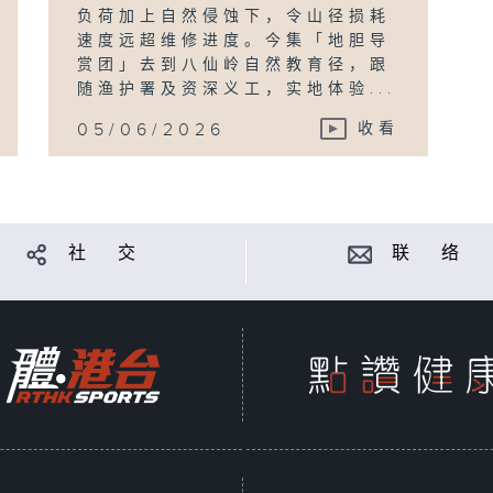
负荷加上自然侵蚀下，令山径损耗
速度远超维修进度。今集「地胆导
赏团」去到八仙岭自然教育径，跟
随渔护署及资深义工，实地体验...
05/06/2026
收看
社 交
联 络