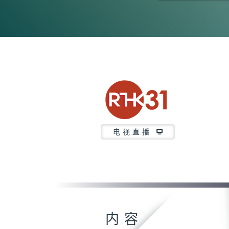
0
seconds
of
26
minutes,
7
seconds
Volume
90%
电视直播
内容