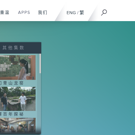
重温
APPS
我们
ENG
/
繁
其他集数
门青山龙窑
潭百年探袐