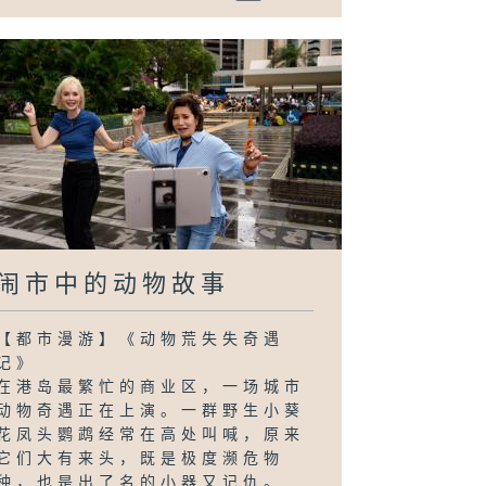
闹市中的动物故事
【都市漫游】《动物荒失失奇遇
记》
在港岛最繁忙的商业区，一场城市
动物奇遇正在上演。一群野生小葵
花凤头鹦鹉经常在高处叫喊，原来
它们大有来头，既是极度濒危物
种，也是出了名的小器又记仇。...