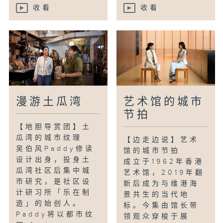
收看
收看
漫游土瓜湾
艺术馆的城市
节拍
【地胆导赏团】土
瓜湾的城市纹理
【边走边说】艺术
吴伯风Paddy修读
馆的城市节拍
设计出身，投身土
成立于1962年香港
瓜湾社区后集中城
艺术馆，2019年翻
市研究，是社区设
新后成为与维港海
计研习所「乐在制
景共生的当代地
造」的始创人。
标。今集由馆长带
Paddy将以都市纹
领观众穿梭于展