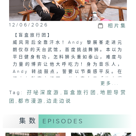
12/06/2026
相片集
【盲盒旅行团】
威风背后全靠汗水！Andy 黎展峯走进元
朗仅存的天台武馆，首度挑战舞狮。本以为
平日健身有功，怎料狮头重如泰山，难度与
力量的博弈让他大呼吃力！身为音乐人，
Andy 转战鼓点，誓要以节奏感平反。在
汗水与鼓声交织下，他究竟会是「体力爆
更多...
灯」的舞狮奇才，还是「鼓点爆 seed」的
Tag:
孖咇深度游
,
盲盒旅行团
,
地胆导赏
节奏达人？距离十八乡天后诞仅剩两周，突
团
如其来的巡游邀请更让压力瞬间到顶！面对
,
都市漫游
,
边走边说
这份不能拒绝的挑战，Andy 能否在短短
时间内脱胎换骨，完成这场传统与热血的终
集数
EPISODES
极试炼？