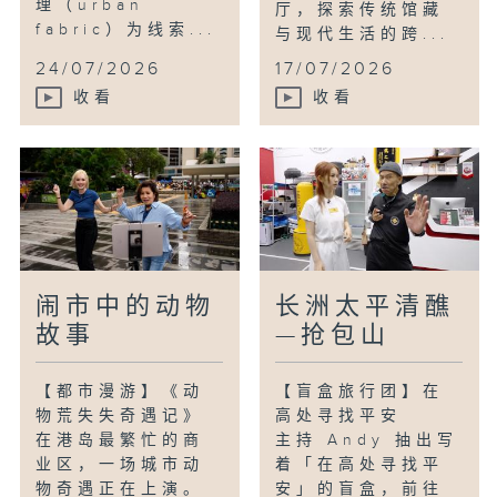
理（urban
厅，探索传统馆藏
fabric）为线索...
与现代生活的跨...
24/07/2026
17/07/2026
收看
收看
闹市中的动物
长洲太平清醮
故事
—抢包山
【都市漫游】《动
【盲盒旅行团】在
物荒失失奇遇记》
高处寻找平安
在港岛最繁忙的商
主持 Andy 抽出写
业区，一场城市动
着「在高处寻找平
物奇遇正在上演。
安」的盲盒，前往