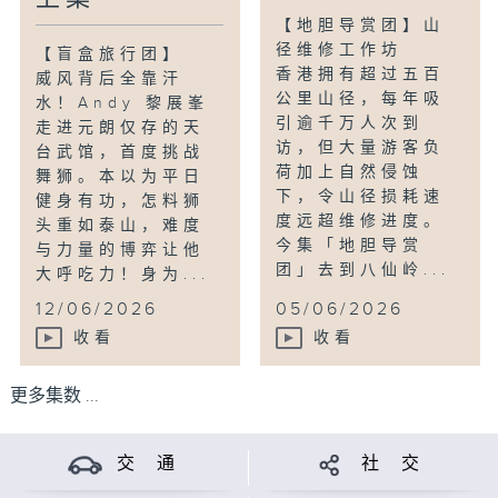
【地胆导赏团】山
径维修工作坊
【盲盒旅行团】
香港拥有超过五百
威风背后全靠汗
公里山径，每年吸
水！Andy 黎展峯
引逾千万人次到
走进元朗仅存的天
访，但大量游客负
台武馆，首度挑战
荷加上自然侵蚀
舞狮。本以为平日
下，令山径损耗速
健身有功，怎料狮
度远超维修进度。
头重如泰山，难度
今集「地胆导赏
与力量的博弈让他
团」去到八仙岭...
大呼吃力！身为...
12/06/2026
05/06/2026
收看
收看
更多集数 ...
交 通
社 交