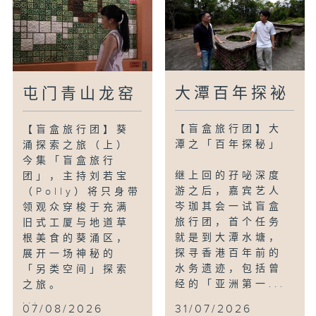
【孖咇深度游】
今集《孖咇深度游》带观众走入有370 年
历史的沙头角客家村落——谷埔，展开一场
「做一次自家人」的深度游。资深演员吴浣
仪与年轻演员黄梓侨（Elvin）两人首站会
合全港首支「女子客家麒麟队」，浣仪姐和
大潭百年探袐
屯门青山龙窑
Elvin 亲自挑战学习舞动麒麟头。其后，
两人来到村内一间士多，品尝极需心机慢火
【盲盒旅行团】大
【盲盒旅行团】葵
炆煮的传统客家菜，「客家醋鸭」与「客家
潭之「百年探秘」
涌探索之旅（上）
猪肉钵」，在半肥瘦的香气中探讨两代人对
今集「盲盒旅行
客家饮食观念。
继上回的孖咇深度
团」，主持刘若宝
游之后，嘉宾艺人
（Polly）将只身带
岑珈其会一试盲盒
领观众穿梭于充满
旅行团，首个任务
旧式工厦与地道草
就是到大潭水塘，
根美食的葵涌区，
探寻香港百年前的
展开一场神秘的
水务遗迹，包括曾
「另类空间」探索
经的「亚洲第一...
之旅。
...
07/08/2026
31/07/2026