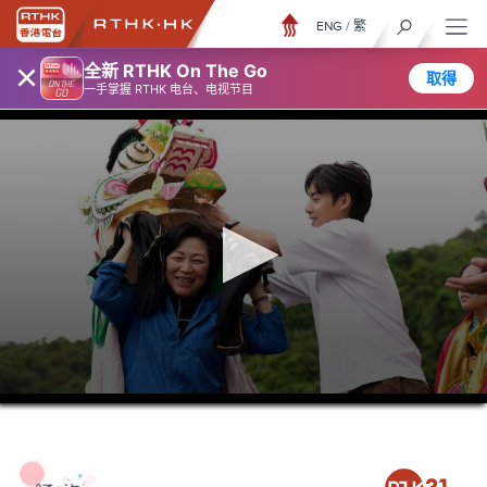
ENG
/
繁
×
全新 RTHK On The Go
取得
一手掌握 RTHK 电台、电视节目
0
seconds
of
26
minutes,
6