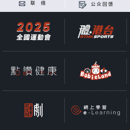
联 络
公众回馈