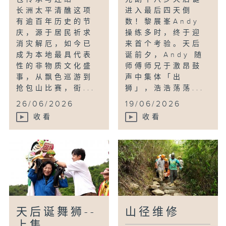
长洲太平清醮这项
进入最后四天倒
有逾百年历史的节
数！黎展峯Andy
庆，源于居民祈求
操练多时，终于迎
消灾解厄，如今已
来首个考验。天后
成为本地最具代表
诞前夕，Andy 随
性的非物质文化盛
师傅师兄于激昂鼓
事，从飘色巡游到
声中集体「出
抢包山比赛，街...
狮」，浩浩荡荡...
26/06/2026
19/06/2026
收看
收看
天后诞舞狮--
山径维修
上集