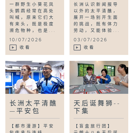
一群野生小葵花凤
长洲认识新闻报导
头鹦鹉经常在高处
以外的太平清醮，
叫喊，原来它们大
展开一场别开生面
有来头，既是极度
的挑战，既有体力
濒危物种，也是...
劳动，又能体验...
10/07/2026
03/07/2026
收看
收看
长洲太平清醮
天后诞舞狮--
—平安包
下集
【都市漫游】平安
【盲盒旅行团】
包传承与连结
元朗十八乡天后诞