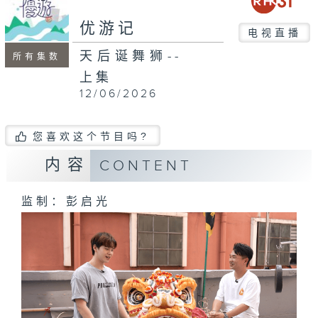
seconds
优游记
电视直播
天后诞舞狮--
所有集数
上集
12/06/2026
您喜欢这个节目吗?
内容
CONTENT
监制：彭启光