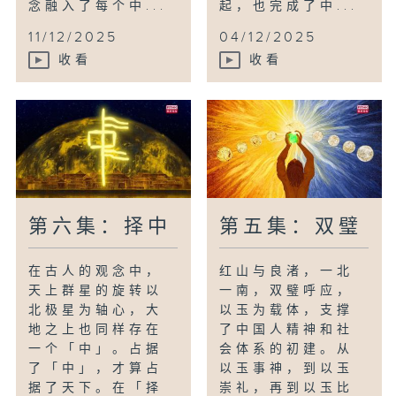
念融入了每个中...
起，也完成了中...
11/12/2025
04/12/2025
收看
收看
第六集：择中
第五集：双璧
在古人的观念中，
红山与良渚，一北
天上群星的旋转以
一南，双璧呼应，
北极星为轴心，大
以玉为载体，支撑
地之上也同样存在
了中国人精神和社
一个「中」。占据
会体系的初建。从
了「中」，才算占
以玉事神，到以玉
据了天下。在「择
崇礼，再到以玉比