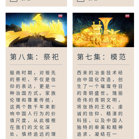
第八集：祭祀
第七集：模范
殷商时期，对祖先
西来的冶金技术经
的祭祀，不仅是信
由中国化改造，创
仰的表达，更是一
生了一个璀璨夺目
种治国方式。家族
的青铜盛世。瑰丽
伦理和尊重传统，
奇伟的青铜文明，
这两个数千年来影
将张扬的王权、虔
响中国人行为的价
诚的信仰、精湛的
值尺度，从此植根
科技，以及中国人
在我们的文化深
独特的审美和精神
处，慎终追远的理
追求，凝结在一