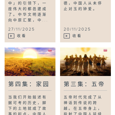
中」的引领下，一
德，中国人从未停
座伟大的都邑建成
止对玉的钟爱。
了。中华文明逐渐
向中原汇聚，中...
27/11/2025
20/11/2025
收看
收看
第四集：家园
第三集：五帝
当我们开始敍述有
五帝时代完成了从
据可考的历史，脚
神话到传说的跨
下的土地就成了故
越。在五帝身上，
事的起点。中国人
投射了中国人延续