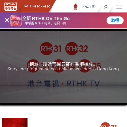
ENG
/
繁
×
全新 RTHK On The Go
取得
一手掌握 RTHK 电台、电视节目
抱歉，所选节目只能在香港播放。
Sorry, the programme can only be watched in Hong Kong.