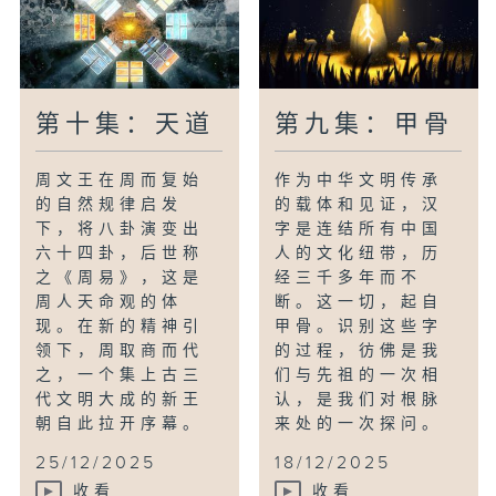
第十集：天道
第九集：甲骨
周文王在周而复始
作为中华文明传承
的自然规律启发
的载体和见证，汉
下，将八卦演变出
字是连结所有中国
六十四卦，后世称
人的文化纽带，历
之《周易》，这是
经三千多年而不
周人天命观的体
断。这一切，起自
现。在新的精神引
甲骨。识别这些字
领下，周取商而代
的过程，彷佛是我
之，一个集上古三
们与先祖的一次相
代文明大成的新王
认，是我们对根脉
朝自此拉开序幕。
来处的一次探问。
25/12/2025
18/12/2025
收看
收看