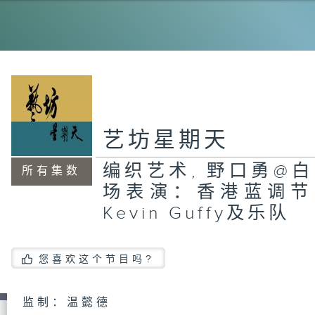
乐
黄
件
演
皓
艺坊星期天
编织艺术, 野口勇@白
所有集数
西
场表演：香港蓝调节 
《
演
晋
Kevin Guffy及乐队
您喜欢这个节目吗?
动
的
场
监制：温懿德
牛