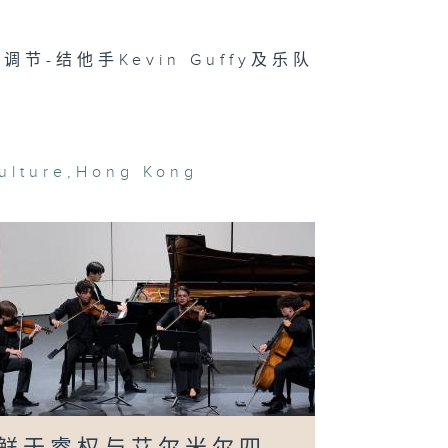
-结他手Kevin Guffy及乐队
意艺术家联展以
戏反思；现场表
：巴松管的魔法
 - 苏菲．德芙
ulture
,
Hong Kong
嘉琪：多媒体艺
呈现情绪；现场
演：香港创乐团
地艺术市场新趋
；现场表演：
nz David 江
均