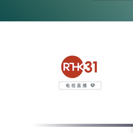
0
seconds
of
21
minutes,
37
seconds
Volume
90%
电视直播