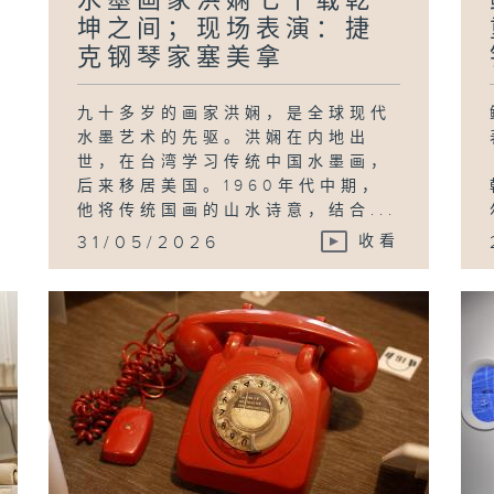
水墨画家洪娴七十载乾
坤之间；现场表演：捷
克钢琴家塞美拿
林
国
R
花
九十多岁的画家洪娴，是全球现代
水墨艺术的先驱。洪娴在内地出
世，在台湾学习传统中国水墨画，
后来移居美国。1960年代中期，
他将传统国画的山水诗意，结合...
韩
思
31/05/2026
收看
社
演