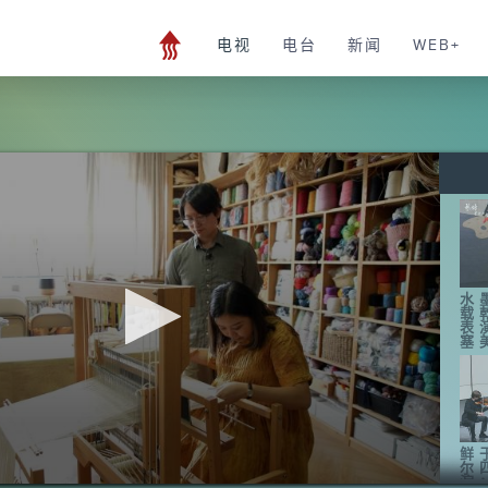
电视
电台
新闻
WEB+
水
载
表
塞
鲜
尔
演