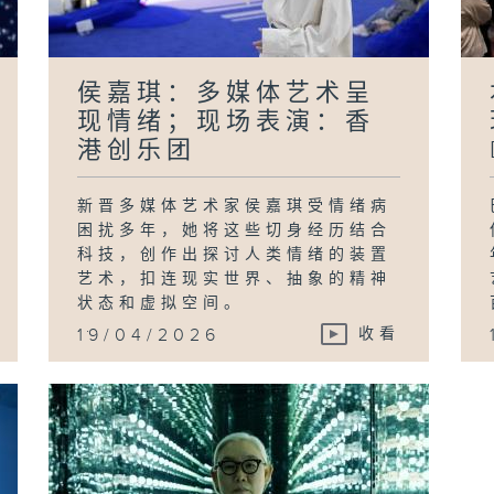
侯嘉琪：多媒体艺术呈
现情绪；现场表演：香
港创乐团
新晋多媒体艺术家侯嘉琪受情绪病
困扰多年，她将这些切身经历结合
科技，创作出探讨人类情绪的装置
艺术，扣连现实世界、抽象的精神
状态和虚拟空间。
...
19/04/2026
收看