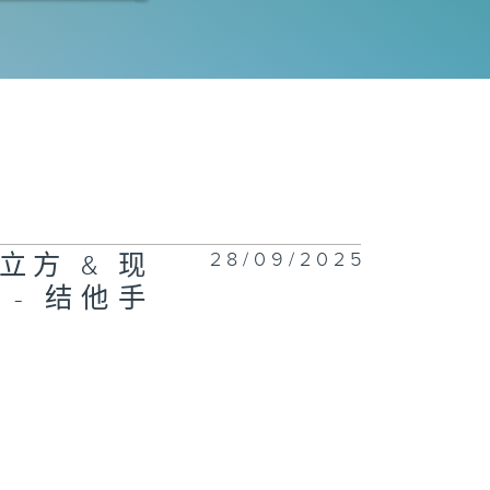
其
学容：陶瓷与残
修复；现场表
：古筝乐手杨程
28/09/2025
立方 & 现
西的文艺空间与
- 结他手
我城》；现场表
：色士风手曹启
画艺术家李钰淇
香港异童话；现
表演：姚珏、牛