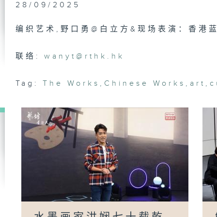
28/09/2025
编织艺术,野口勇@白立方&现场表演：香港蓝调节
港
游
联络:
wanyt@rthk.hk
演
师
Tag:
The Works
,
Chinese Works
,
art
,
c
侯
术
表
本
势
Ha
立