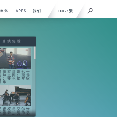
重温
APPS
我们
ENG
/
繁
其他集数
墨画家洪娴七十
乾坤之间；现场
演：捷克钢琴家
美拿
于睿权与艾尔米
四重奏；现场表
：爵士钢琴手黄