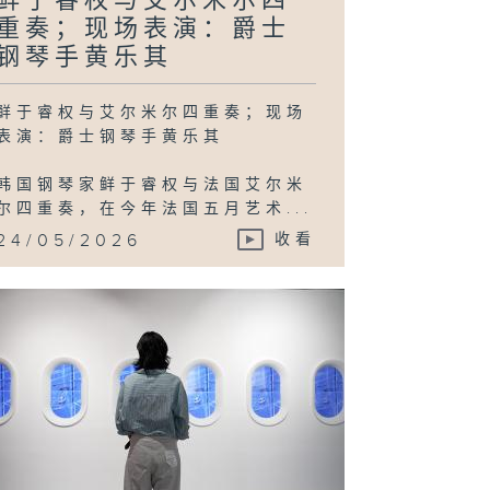
鲜于睿权与艾尔米尔四
重奏；现场表演：爵士
钢琴手黄乐其
立施的数码梦幻
度；现场表演：
OSEMANCES
文
鲜于睿权与艾尔米尔四重奏；现场
表演：爵士钢琴手黄乐其
韩国钢琴家鲜于睿权与法国艾尔米
尔四重奏，在今年法国五月艺术...
国艺术家李昢反
乌托邦、科技与
24/05/2026
收看
会政治；现场表
：颜培珊