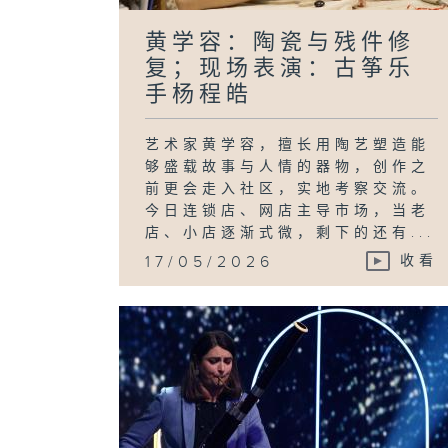
黄学容：陶瓷与残件修
复；现场表演：古筝乐
手杨程皓
艺术家黄学容，擅长用陶艺塑造能
够盛载故事与人情的器物，创作之
前更会走入社区，实地考察交流。
今日连锁店、网店主导市场，当老
店、小店逐渐式微，剩下的还有...
17/05/2026
收看