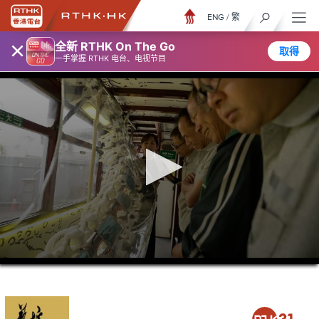
ENG
/
繁
×
全新 RTHK On The Go
取得
一手掌握 RTHK 电台、电视节目
0
seconds
of
21
minutes,
37