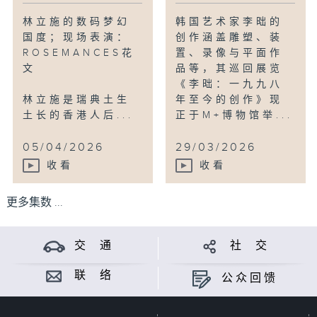
林立施的数码梦幻
韩国艺术家李昢的
国度；现场表演：
创作涵盖雕塑、装
ROSEMANCES花
置、录像与平面作
文
品等，其巡回展览
《李昢：一九九八
林立施是瑞典土生
年至今的创作》现
土长的香港人后...
正于M+博物馆举...
05/04/2026
29/03/2026
收看
收看
更多集数 ...
交 通
社 交
联 络
公众回馈