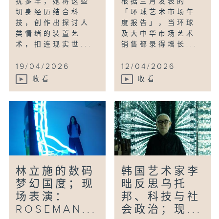
扰多年，她将这些
根据三月发表的
切身经历结合科
「环球艺术市场年
技，创作出探讨人
度报告」，当环球
类情绪的装置艺
及大中华市场艺术
术，扣连现实世...
销售都录得增长...
19/04/2026
12/04/2026
收看
收看
林立施的数码
韩国艺术家李
梦幻国度；现
昢反思乌托
场表演：
邦、科技与社
ROSEMAN...
会政治；现...