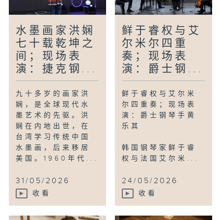
水墨画家洪娴
鲜于睿权与艾
七十载乾坤之
尔米尔四重
间；现场表
奏；现场表
演：捷克钢...
演：爵士钢...
九十多岁的画家洪
鲜于睿权与艾尔米
娴，是全球现代水
尔四重奏；现场表
墨艺术的先驱。洪
演：爵士钢琴手黄
娴在内地出世，在
乐其
台湾学习传统中国
水墨画，后来移居
韩国钢琴家鲜于睿
美国。1960年代...
权与法国艾尔米...
31/05/2026
24/05/2026
收看
收看