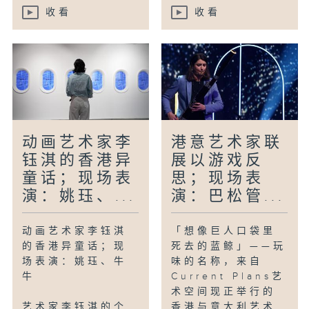
收看
收看
动画艺术家李
港意艺术家联
钰淇的香港异
展以游戏反
童话；现场表
思；现场表
演：姚珏、...
演：巴松管...
动画艺术家李钰淇
「想像巨人口袋里
的香港异童话；现
死去的蓝鲸」——玩
场表演：姚珏、牛
味的名称，来自
牛
Current Plans艺
术空间现正举行的
艺术家李钰淇的个
香港与意大利艺术