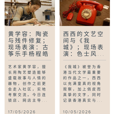
黄学容：陶瓷
西西的文艺空
与残件修复；
间与《我
现场表演：古
城》；现场表
筝乐手杨程皓
演：色士风...
艺术家黄学容，擅
《我城》被誉为香
长用陶艺塑造能够
港当代文学最重要
盛载故事与人情的
的作品之一，西西
器物，创作之前更
以充满童真的视角
会走入社区，实地
观察，加上俏皮而
考察交流。今日连
真挚的文字，同时
锁店、网店主导...
记录香港真实与...
17/05/2026
10/05/2026