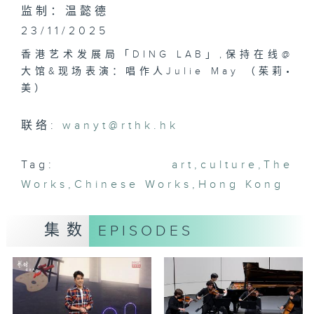
监制：温懿德
23/11/2025
香港艺术发展局「DING LAB」,保持在线@
大馆&现场表演：唱作人Julie May （茱莉•
美）
联络:
wanyt@rthk.hk
Tag:
art
,
culture
,
The
Works
,
Chinese Works
,
Hong Kong
集数
EPISODES