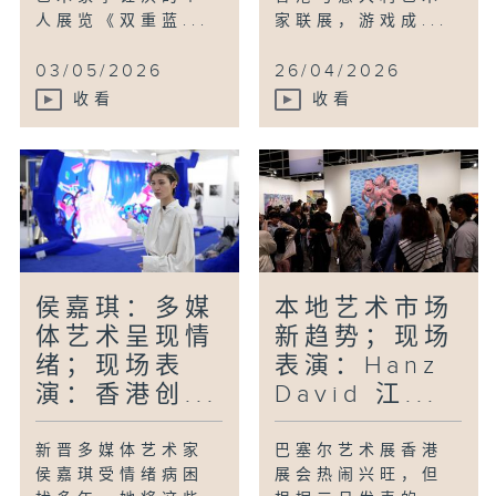
人展览《双重蓝...
家联展，游戏成...
03/05/2026
26/04/2026
收看
收看
侯嘉琪：多媒
本地艺术市场
体艺术呈现情
新趋势；现场
绪；现场表
表演：Hanz
演：香港创...
David 江...
新晋多媒体艺术家
巴塞尔艺术展香港
侯嘉琪受情绪病困
展会热闹兴旺，但