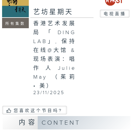
seconds
艺坊星期天
电视直播
香港艺术发展
所有集数
局「DING
LAB」, 保持
在线@大馆 &
现场表演：唱
作人Julie
May （茱莉
• 美）
23/11/2025
您喜欢这个节目吗?
内容
CONTENT