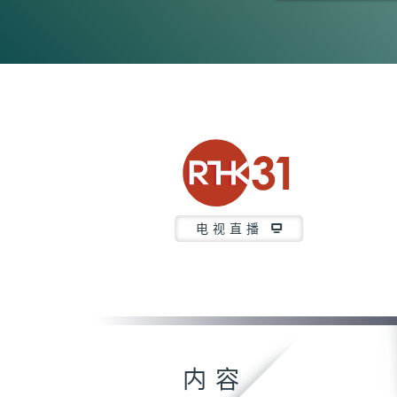
0
seconds
of
21
minutes,
37
seconds
Volume
90%
电视直播
内容