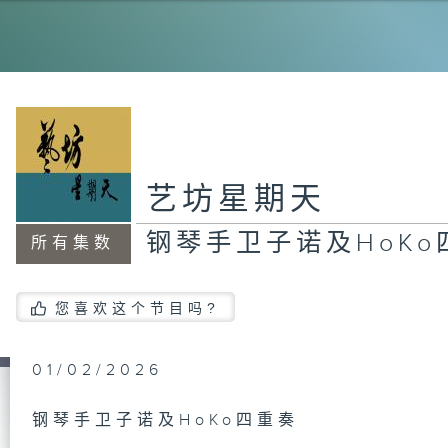
乐
黄
件
演
皓
艺坊星期天
钢琴手卫子诺及HoKo
所有集数
西
《
演
晋
您喜欢这个节目吗?
01/02/2026
动
的
钢琴手卫子诺及HoKo四重奏
场
牛