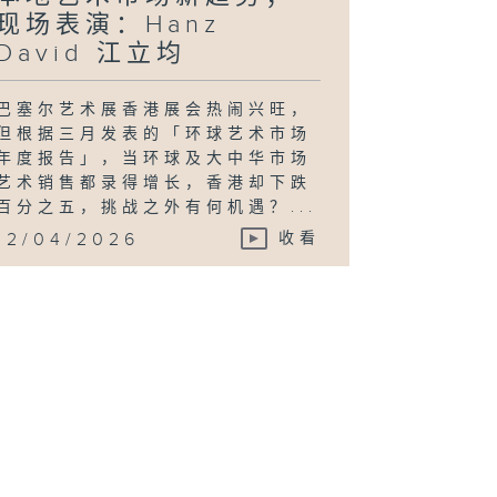
现场表演：Hanz
David 江立均
巴塞尔艺术展香港展会热闹兴旺，
但根据三月发表的「环球艺术市场
年度报告」，当环球及大中华市场
艺术销售都录得增长，香港却下跌
百分之五，挑战之外有何机遇？...
12/04/2026
收看