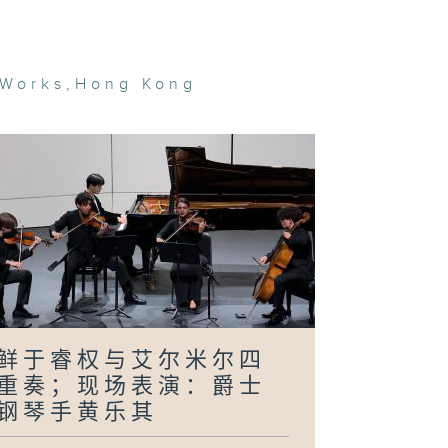
 Works
,
Hong Kong
意艺术家联展以
戏反思；现场表
：巴松管的魔法
 - 苏菲．德芙
嘉琪：多媒体艺
呈现情绪；现场
演：香港创乐团
鲜于睿权与艾尔米尔四
地艺术市场新趋
；现场表演：
重奏；现场表演：爵士
nz David 江
均
钢琴手黄乐其