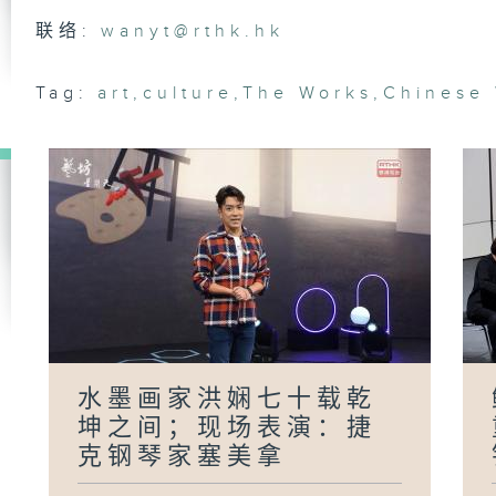
联络:
wanyt@rthk.hk
Tag:
art
,
culture
,
The Works
,
Chinese
港
游
演
师
侯
术
表
水墨画家洪娴七十载乾
本
势
坤之间；现场表演：捷
Ha
立
克钢琴家塞美拿