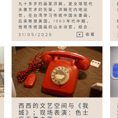
九十多岁的画家洪娴，是全球现代
水墨艺术的先驱。洪娴在内地出
林
世，在台湾学习传统中国水墨画，
国
后来移居美国。1960年代中期，
R
花
他将传统国画的山水诗意，结合...
31/05/2026
收看
韩
思
社
演
西西的文艺空间与《我
城》；现场表演：色士