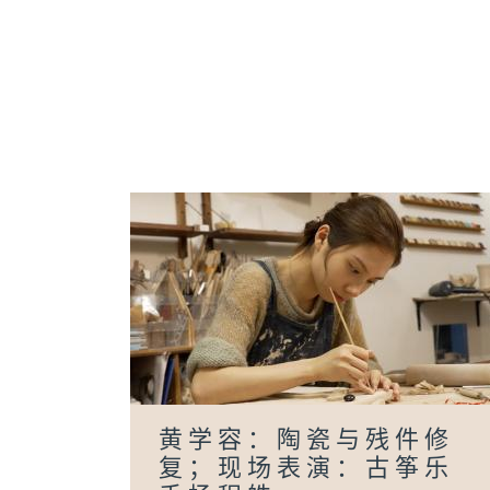
黄学容：陶瓷与残件修
复；现场表演：古筝乐