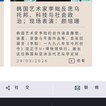
韩国艺术家李昢反思乌
托邦、科技与社会政
治；现场表演：颜培珊
韩国艺术家李昢的创作涵盖雕塑、
装置、录像与平面作品等，其巡回
展览《李昢：一九九八年至今的创
作》现正于M+博物馆举行，展出
这位韩国和亚洲当代艺坛举足轻...
29/03/2026
收看
社 交
联 络