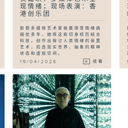
现情绪；现场表演：香
港创乐团
新晋多媒体艺术家侯嘉琪受情绪病
困扰多年，她将这些切身经历结合
科技，创作出探讨人类情绪的装置
艺术，扣连现实世界、抽象的精神
状态和虚拟空间。
...
19/04/2026
收看