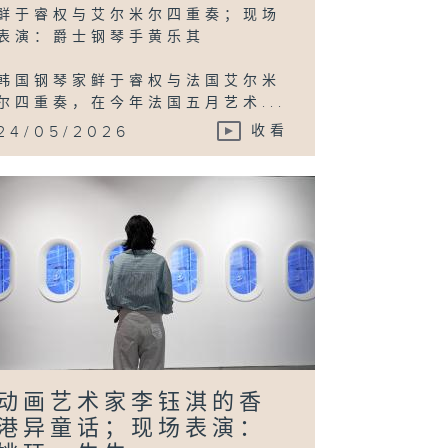
鲜于睿权与艾尔米尔四重奏；现场
表演：爵士钢琴手黄乐其
立施的数码梦幻
度；现场表演：
韩国钢琴家鲜于睿权与法国艾尔米
OSEMANCES
文
尔四重奏，在今年法国五月艺术...
24/05/2026
收看
国艺术家李昢反
乌托邦、科技与
会政治；现场表
：颜培珊
动画艺术家李钰淇的香
港异童话；现场表演：