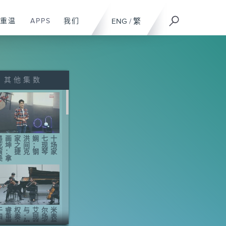
重温
APPS
我们
ENG
/
繁
其他集数
墨画家洪娴七十
乾坤之间；现场
演：捷克钢琴家
美拿
于睿权与艾尔米
四重奏；现场表
：爵士钢琴手黄