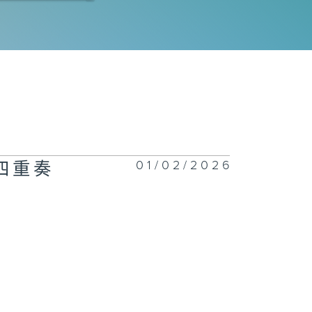
其
学容：陶瓷与残
修复；现场表
：古筝乐手杨程
01/02/2026
四重奏
西的文艺空间与
我城》；现场表
：色士风手曹启
画艺术家李钰淇
香港异童话；现
表演：姚珏、牛