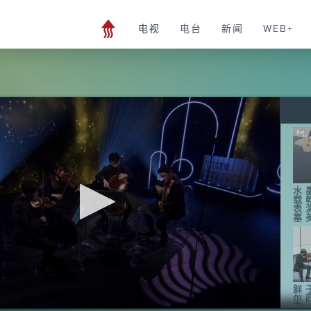
电视
电台
新闻
WEB+
水
载
表
塞
鲜
尔
演