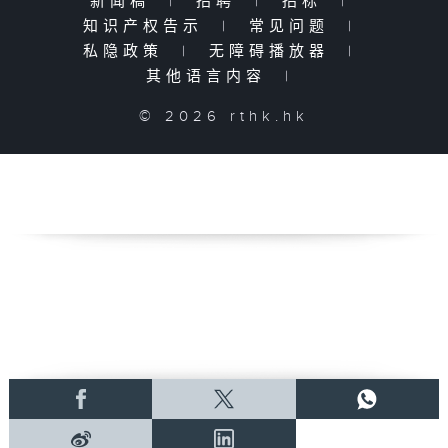
新闻稿
|
招聘
|
招标
|
知识产权告示
|
常见问题
|
私隐政策
|
无障碍播放器
|
其他语言内容
|
© 2026 rthk.hk