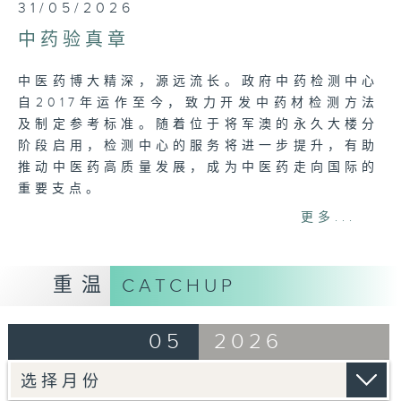
0
31/05/2026
seconds
of
中药验真章
52
minutes,
7
中医药博大精深，源远流长。政府中药检测中心
seconds
自2017年运作至今，致力开发中药材检测方法
及制定参考标准。随着位于将军澳的永久大楼分
阶段启用，检测中心的服务将进一步提升，有助
推动中医药高质量发展，成为中医药走向国际的
重要支点。
更多...
Tag:
中药材检测
,
中医药旗舰展新篇
,
中医药走
向国际
,
中医药高质量发展
,
政府中药检测中心
重温
CATCHUP
05
2026