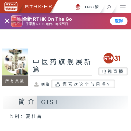
ENG
/
繁
×
全新 RTHK On The Go
取得
一手掌握 RTHK 电台、电视节目
中医药旗舰展新
篇
电视直播
所有集数
您喜欢这个节目吗?
联络
简介
GIST
监制：夏桂昌