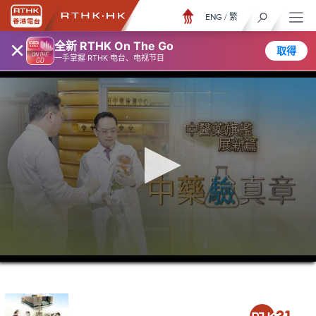
ENG
/
繁
×
全新 RTHK On The Go
取得
一手掌握 RTHK 电台、电视节目
0
seconds
of
52
minutes,
7