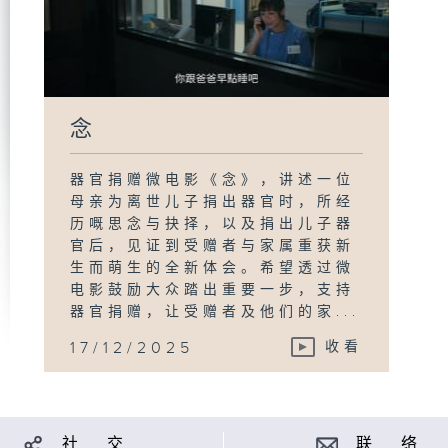
念
器官捐赠微电影《念》，讲述一位
母亲为离世儿子捐出器官时，所经
历嘅思念与抉择，以及捐出儿子器
官后，见证到受赠者与家属重获新
生而萌生的全新体会。希望透过微
电影鼓励大众踏出重要一步，支持
器官捐赠，让受赠者及他们的家...
17/12/2025
收看
社 交
联 络