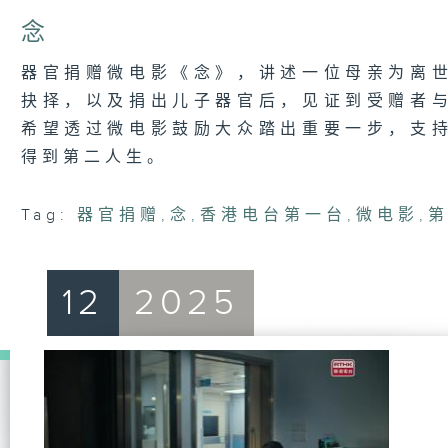
of
16
念
minutes,
6
seconds
Volume
器官捐赠微电影《念》，讲述一位母亲为离
90%
抉择，以及捐出儿子器官后，见证到受赠者
希望透过微电影鼓励大众踏出重要一步，支
得到第二人生。
Tag:
器官捐赠
,
念
,
香港电台第一台
,
微电影
,
12
2025