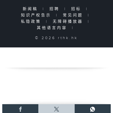
新闻稿
|
招聘
|
招标
|
知识产权告示
|
常见问题
|
私隐政策
|
无障碍播放器
|
其他语言内容
|
© 2026 rthk.hk