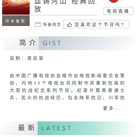
血铸河山 经典回
放
电视直播
所有集数
您喜欢这个节目吗?
特备网页
简介
GIST
监制：周启棠
由中国广播电视协会城市台电视新闻委员会策
划、内地46个电视台共同制作并重新包装的
大型抗战纪念系列节目。纪录片聚焦普通士
兵、民众的抗战经历，包含陕军抗日、川军抗
战等地方事迹。采用双时空叙事结构，通过历
更多...
史影像与现时寻访交替呈现日本八路、南侨机
工等人物故事。
最新
LATEST
香港电台于8月27日至9月26日，星期一至
五，中午1200-1300，每日两集，31台播