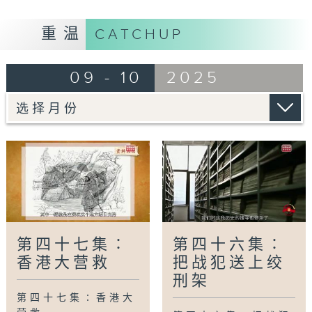
重温
CATCHUP
09 - 10
2025
第四十七集∶
第四十六集∶
香港大营救
把战犯送上绞
刑架
第四十七集∶香港大