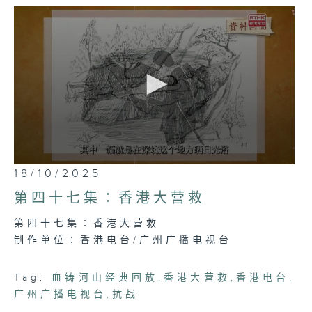
出。
0
18/10/2025
seconds
of
第四十七集∶香港大营救
30
minutes,
第四十七集∶香港大营救
7
seconds
制作单位∶香港电台/广州广播电视台
Tag:
血铸河山经典回放
,
香港大营救
,
香港电台
,
广州广播电视台
,
抗战