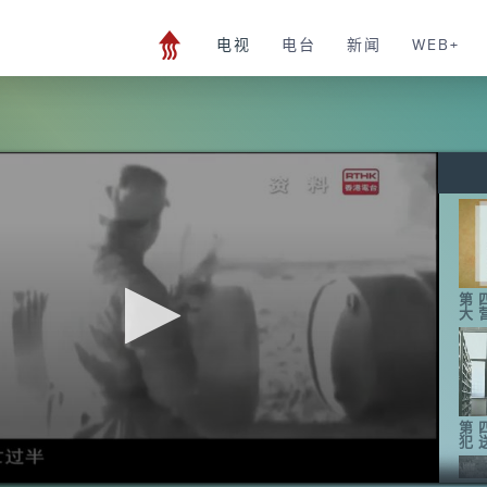
电视
电台
新闻
WEB+
第
大
第
犯