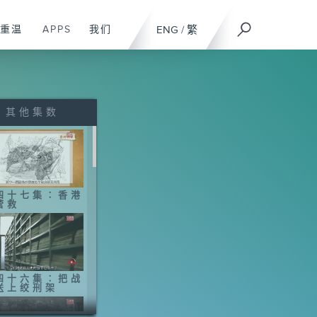
重温
APPS
我们
ENG
/
繁
其他集数
四十七集∶香港
营救
四十六集∶把战
送上绞刑架