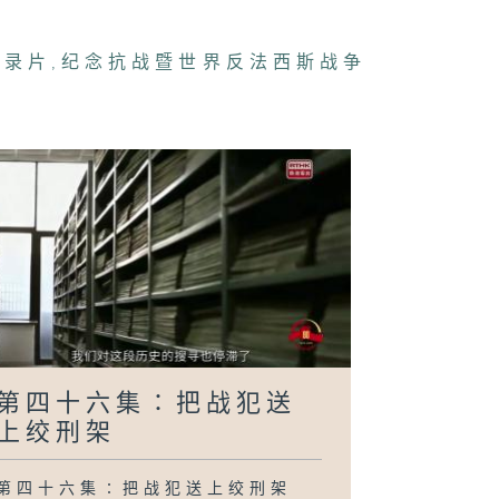
纪录片
,
纪念抗战暨世界反法西斯战争
四十一集∶烽火
歌
四十集∶三灶大
杀
三十九集∶喋血
江
第四十六集∶把战犯送
上绞刑架
第四十六集∶把战犯送上绞刑架
三十八集∶寻访