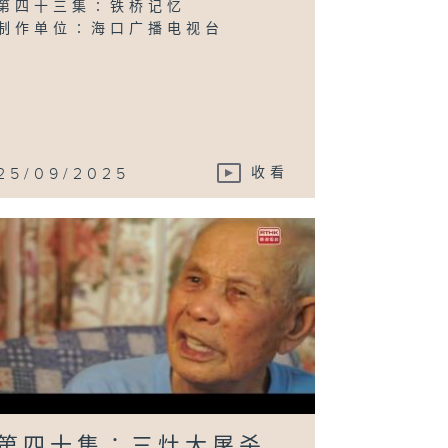
第四十三集∶铁桥记忆
制作单位∶海口广播电视台
25/09/2025
收看
第四十集∶三灶大屠杀