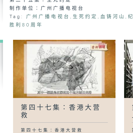
第二十五集∶生死约定
制作单位∶广州广播电视台
Tag:
广州广播电视台
,
生死约定
,
血铸河山
,
胜利80周年
第
弦
第
屠
第
东
第四十七集∶香港大营
救
第四十七集∶香港大营救
第