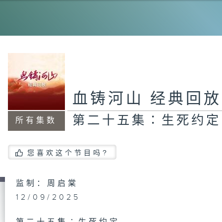
第
日
第
血铸河山 经典回放
远
第二十五集∶生死约定
所有集数
第
您喜欢这个节目吗?
记
监制：周启棠
12/09/2025
第
抗