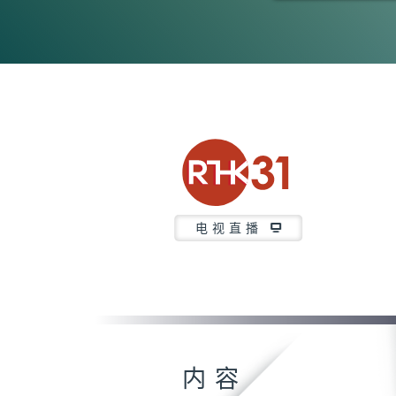
0
seconds
of
28
minutes,
6
seconds
Volume
90%
电视直播
内容