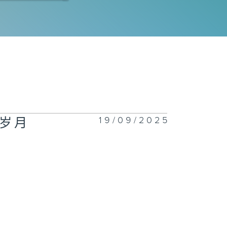
四十五集∶胜利
四十四集∶新的
征
19/09/2025
岁月
四十三集∶铁桥
忆
四十二集∶澳门
日救亡