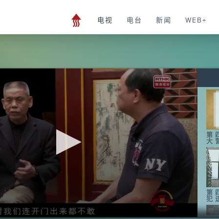
电视
电台
新闻
WEB+
第
大
第
犯