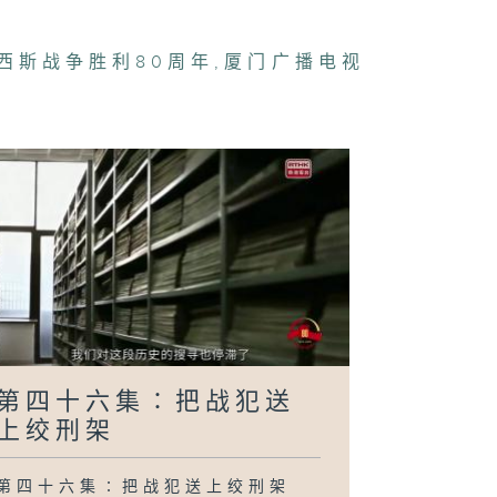
西斯战争胜利80周年
,
厦门广播电视
四十一集∶烽火
歌
四十集∶三灶大
杀
三十九集∶喋血
江
第四十六集∶把战犯送
上绞刑架
第四十六集∶把战犯送上绞刑架
三十八集∶寻访