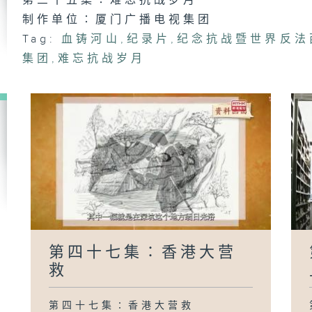
第三十五集∶难忘抗战岁月
制作单位∶厦门广播电视集团
Tag:
血铸河山
,
纪录片
,
纪念抗战暨世界反法
集团
,
难忘抗战岁月
第
弦
第
屠
第
东
第四十七集∶香港大营
救
第四十七集∶香港大营救
第