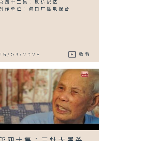
第四十三集∶铁桥记忆
制作单位∶海口广播电视台
25/09/2025
收看
第四十集∶三灶大屠杀