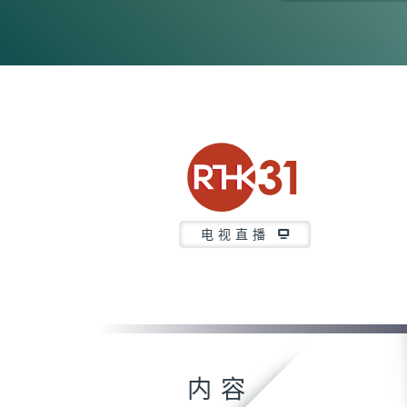
0
seconds
of
27
minutes,
57
seconds
Volume
90%
电视直播
内容