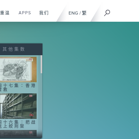
重温
APPS
我们
ENG
/
繁
其他集数
四十七集∶香港
营救
四十六集∶把战
送上绞刑架