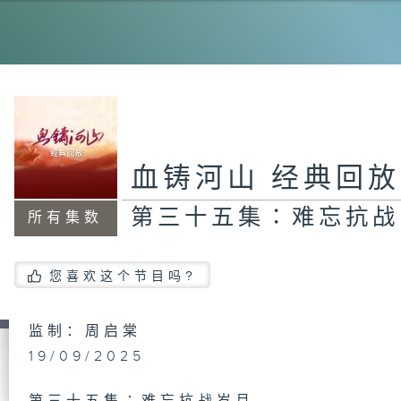
第
日
第
血铸河山 经典回放
远
第三十五集∶难忘抗战
所有集数
第
您喜欢这个节目吗?
记
监制：周启棠
19/09/2025
第
抗