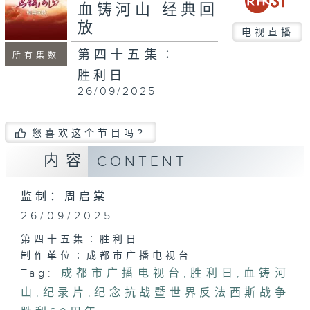
seconds
血铸河山 经典回
放
电视直播
第四十五集∶
所有集数
胜利日
26/09/2025
您喜欢这个节目吗?
内容
CONTENT
监制：周启棠
26/09/2025
第四十五集∶胜利日
制作单位∶成都市广播电视台
Tag:
成都市广播电视台
,
胜利日
,
血铸河
山
,
纪录片
,
纪念抗战暨世界反法西斯战争