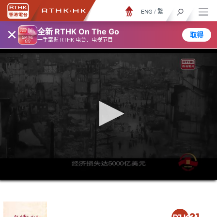
ENG
/
繁
×
全新 RTHK On The Go
取得
一手掌握 RTHK 电台、电视节目
0
seconds
of
28
minutes,
37