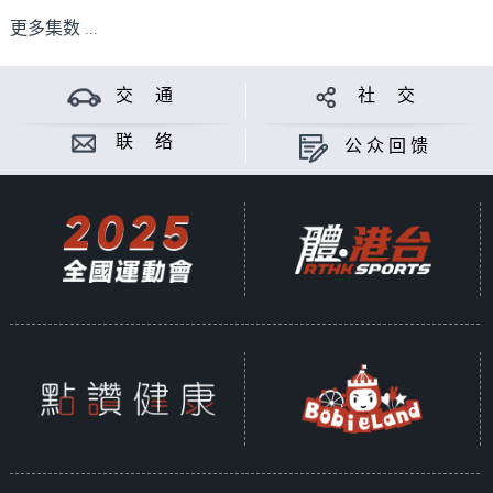
更多集数 ...
交 通
社 交
联 络
公众回馈