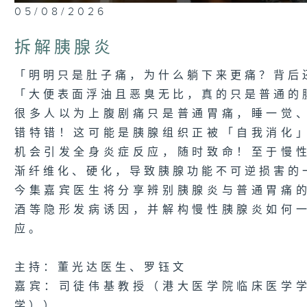
0
05/08/2026
seconds
of
24
拆解胰腺炎
minutes,
7
seconds
Volume
「明明只是肚子痛，为什么躺下来更痛？背后
90%
「大便表面浮油且恶臭无比，真的只是普通的
很多人以为上腹剧痛只是普通胃痛，睡一觉
错特错！这可能是胰腺组织正被「自我消化
机会引发全身炎症反应，随时致命！至于慢
渐纤维化、硬化，导致胰腺功能不可逆损害的
今集嘉宾医生将分享辨别胰腺炎与普通胃痛
酒等隐形发病诱因，并解构慢性胰腺炎如何
应。
主持：董光达医生、罗钰文
嘉宾：司徒伟基教授（港大医学院临床医学
学））