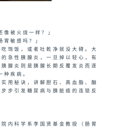
还像被火烧一样？」
肠胃敏感吗？」
、吃饱饭，或者吐乾净就没大碍。大
」的急性胰腺炎，一旦掉以轻心，有
性胰腺炎则是胰腺长期反覆发炎而逐
一种疾病。
的实用秘诀，讲解胆石、高血脂、酗
一步步引发糖尿病与胰脏癌的连锁反
学院内科学系李国贤基金教授（肠胃