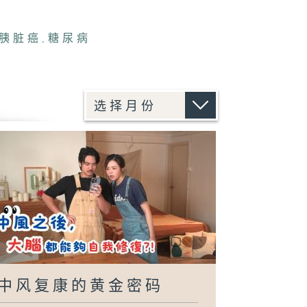
胰脏癌
,
糖尿病
中风复康的黄金密码