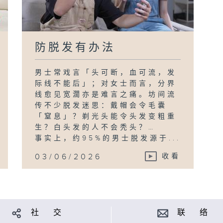
防脱发有办法
男士常戏言「头可断，血可流，发
际线不能后」；对女士而言，分界
线愈见宽濶亦是难言之痛。坊间流
传不少脱发迷思：戴帽会令毛囊
「窒息」？剃光头能令头发变粗重
生？白头发的人不会秃头？…
事实上，约95%的男士脱发源于...
03/06/2026
收看
社 交
联 络