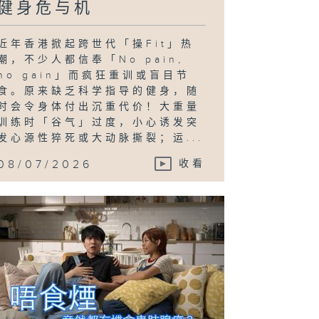
健身危与机
近年香港掀起跨世代「操Fit」热
潮，不少人都信奉「No pain,
no gain」而疯狂重训或盲目节
食。原来缺乏科学指导的健身，随
时会令身体付出沉重代价！大重量
训练时「谷气」过度，小心诱发突
发心源性猝死或大动脉撕裂；运...
08/07/2026
收看