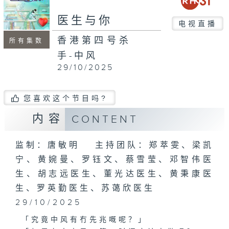
seconds
医生与你
电视直播
香港第四号杀
所有集数
手-中风
29/10/2025
您喜欢这个节目吗?
内容
CONTENT
监制：唐敏明 主持团队：郑萃雯、梁凯
宁、黄婉曼、罗钰文、蔡雪莹、邓智伟医
生、胡志远医生、董光达医生、黄秉康医
生、罗英勤医生、苏蔼欣医生
29/10/2025
「究竟中风有冇先兆嘅呢？」