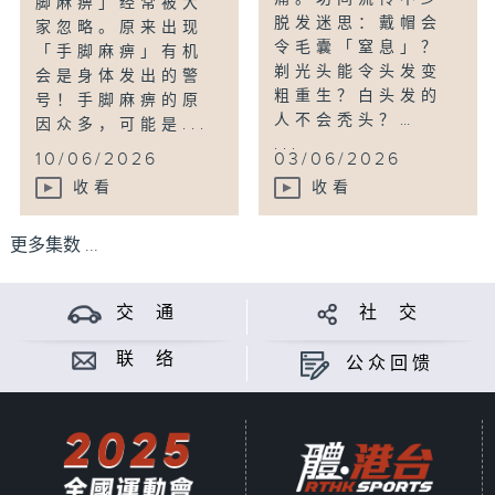
脚麻痹」经常被大
脱发迷思：戴帽会
家忽略。原来出现
令毛囊「窒息」？
「手脚麻痹」有机
剃光头能令头发变
会是身体发出的警
粗重生？白头发的
号！手脚麻痹的原
人不会秃头？…
因众多，可能是...
...
10/06/2026
03/06/2026
收看
收看
更多集数 ...
交 通
社 交
联 络
公众回馈