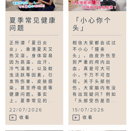
夏季常见健康
「小心你个
问题
头」
正所谓「夏日炎
相信大家都会试过
炎」，香港夏天又
不小心「撞亲
热又湿，身体容易
头」，由皮外伤至
因为高温、出汗、
到严重的颅内出
冷气温差，以及蚊
血，真是可大可
虫活跃等因素，引
小，千万不可忽
发热伤害、皮肤感
视。关于头部创
染，甚至呼吸道等
伤，大家脑内有没
健康问题。事实
有出现疑问？例如
上，夏季常见的...
「头部受伤是否...
22/07/2026
15/07/2026
收看
收看