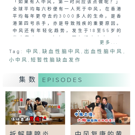
「如果有人中风，第一时间应该点做呢？」
全球平均每六秒便有一人死于中风，在香港
平均每年更夺去约3000多人的生命，是香
港第四号杀手，亦是导致残疾的重要原因。
中风还有年轻化趋势，发生于18至55岁的
发病率由2001年每10万年轻人中有42人
更多...
中风，大幅增加近三成至2021年的60人。
Tag:
中风
,
缺血性脑中风
,
出血性脑中风
,
中风可怕，就更要认识其成因、治疗及预防
小中风
方法。
,
短暂性脑缺血发作
嘉宾：何伟成医生(玛丽医院脑神经外科顾
集数
EPISODES
问医生)
主将：黄秉康医生、黄婉曼
拆解胰腺炎
中风复康的黄