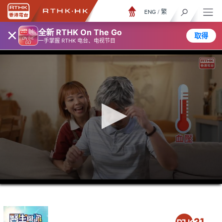
ENG
/
繁
×
全新 RTHK On The Go
取得
一手掌握 RTHK 电台、电视节目
0
seconds
of
25
minutes,
7