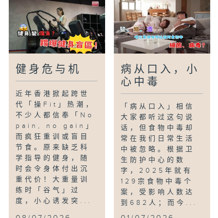
健身危与机
病从口入，小
心中毒
近年香港掀起跨世
代「操Fit」热潮，
「病从口入」相信
不少人都信奉「No
大家都听过这句说
pain, no gain」
话，但食物中毒却
而疯狂重训或盲目
常在我们日常生活
节食。原来缺乏科
中被忽略。根据卫
学指导的健身，随
生防护中心的数
时会令身体付出沉
字，2025年就有
重代价！大重量训
129宗食物中毒个
练时「谷气」过
案，受影响人数达
度，小心诱发突...
到682人；而今...