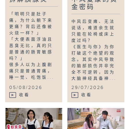
金密码
「明明只是肚子
痛，为什么躺下来
中风后变瘫、无法
更痛？背后还像被
说话，难道余生就
火烧一样？」
只能在轮椅或床上
「大便表面浮油且
度过吗？
恶臭无比，真的只
《医生与你》为你
是普通的肠胃敏感
打破这个绝望的观
吗？」
念。其实中风导致
很多人以为上腹剧
的脑部损伤并非完
痛只是普通胃痛，
全不可逆转，因为
睡一觉、吃饱饭...
大脑神经具备神...
05/08/2026
29/07/2026
收看
收看