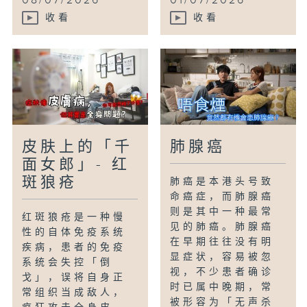
08/07/2026
01/07/2026
收看
收看
皮肤上的「千
肺腺癌
面女郎」- 红
斑狼疮
肺癌是本港头号致
命癌症，而肺腺癌
则是其中一种最常
红斑狼疮是一种慢
见的肺癌。肺腺癌
性的自体免疫系统
在早期往往没有明
疾病，患者的免疫
显症状，容易被忽
系统会失控「倒
视，不少患者确诊
戈」，误将自身正
时已属中晚期，常
常组织当成敌人，
被形容为「无声杀