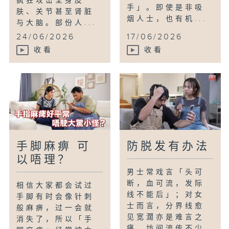
疯狂攻击全身皮
手」。即使是非吸
肤、关节甚至肾脏
烟人士，也有机...
与大脑。部份人...
24/06/2026
17/06/2026
收看
收看
手脚麻痹 可
防脱发有办法
以唔理？
男士常戏言「头可
断，血可流，发际
相信大家都会试过
线不能后」；对女
手脚有时会像针刺
士而言，分界线愈
般麻痹，过一会就
见宽濶亦是难言之
消失了，所以「手
痛。坊间流传不少