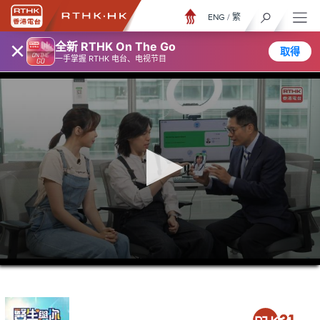
ENG
/
繁
×
全新 RTHK On The Go
取得
一手掌握 RTHK 电台、电视节目
0
seconds
of
25
minutes,
6