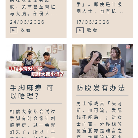
疯狂攻击全身皮
手」。即使是非吸
肤、关节甚至肾脏
烟人士，也有机...
与大脑。部份人...
24/06/2026
17/06/2026
收看
收看
手脚麻痹 可
防脱发有办法
以唔理？
男士常戏言「头可
断，血可流，发际
相信大家都会试过
线不能后」；对女
手脚有时会像针刺
士而言，分界线愈
般麻痹，过一会就
见宽濶亦是难言之
消失了，所以「手
痛。坊间流传不少