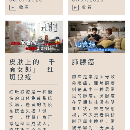
08/07/2026
01/07/2026
收看
收看
皮肤上的「千
肺腺癌
面女郎」- 红
斑狼疮
肺癌是本港头号致
命癌症，而肺腺癌
则是其中一种最常
红斑狼疮是一种慢
见的肺癌。肺腺癌
性的自体免疫系统
在早期往往没有明
疾病，患者的免疫
显症状，容易被忽
系统会失控「倒
视，不少患者确诊
戈」，误将自身正
时已属中晚期，常
常组织当成敌人，
被形容为「无声杀