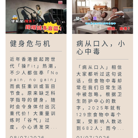
健身危与机
病从口入，小
心中毒
近年香港掀起跨世
代「操Fit」热潮，
「病从口入」相信
不少人都信奉「No
大家都听过这句说
pain, no gain」
话，但食物中毒却
而疯狂重训或盲目
常在我们日常生活
节食。原来缺乏科
中被忽略。根据卫
学指导的健身，随
生防护中心的数
时会令身体付出沉
字，2025年就有
重代价！大重量训
129宗食物中毒个
练时「谷气」过
案，受影响人数达
度，小心诱发突...
到682人；而今...