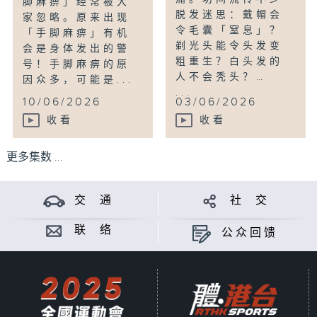
脚麻痹」经常被大
脱发迷思：戴帽会
家忽略。原来出现
令毛囊「窒息」？
「手脚麻痹」有机
剃光头能令头发变
会是身体发出的警
粗重生？白头发的
号！手脚麻痹的原
人不会秃头？…
因众多，可能是...
...
10/06/2026
03/06/2026
收看
收看
更多集数 ...
交 通
社 交
联 络
公众回馈