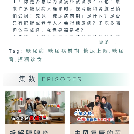
上！你是否总以为没病征就没事？非也！原
来许多糖尿病人确诊时，视网膜和肾脏已悄
悄受损！究竟「糖尿病前期」是什么？是否
只有肥胖或老年人才会得糖尿病？多吃多喝
但体重减轻，究竟是福是祸？
今集请来内科专科医生及营养师破解种种迷
更多...
思。除了教大家如何及早发现和治疗糖尿
Tag:
糖尿病
,
糖尿病前期
,
糖尿上眼
,
糖尿
病，更会分享不同的控糖饮食策略，以及最
肾
新的相关医疗科技，让大家一起打赢这场
,
控糖饮食
「甜蜜」的健康战役！
集数
EPISODES
主持：罗钰文、郑萃雯
嘉宾：李赞宁医生（玛嘉烈医院内科及老人
科副顾问医生）
拆解胰腺炎
中风复康的黄