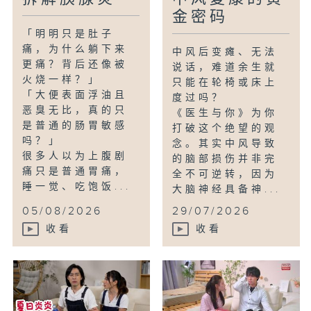
金密码
「明明只是肚子
痛，为什么躺下来
中风后变瘫、无法
更痛？背后还像被
说话，难道余生就
火烧一样？」
只能在轮椅或床上
「大便表面浮油且
度过吗？
恶臭无比，真的只
《医生与你》为你
是普通的肠胃敏感
打破这个绝望的观
吗？」
念。其实中风导致
很多人以为上腹剧
的脑部损伤并非完
痛只是普通胃痛，
全不可逆转，因为
睡一觉、吃饱饭...
大脑神经具备神...
05/08/2026
29/07/2026
收看
收看