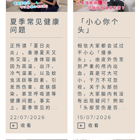
夏季常见健康
「小心你个
问题
头」
正所谓「夏日炎
相信大家都会试过
炎」，香港夏天又
不小心「撞亲
热又湿，身体容易
头」，由皮外伤至
因为高温、出汗、
到严重的颅内出
冷气温差，以及蚊
血，真是可大可
虫活跃等因素，引
小，千万不可忽
发热伤害、皮肤感
视。关于头部创
染，甚至呼吸道等
伤，大家脑内有没
健康问题。事实
有出现疑问？例如
上，夏季常见的...
「头部受伤是否...
22/07/2026
15/07/2026
收看
收看