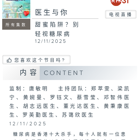
seconds
医生与你
电视直播
甜蜜陷阱？别
所有集数
轻视糖尿病
12/11/2025
您喜欢这个节目吗?
内容
CONTENT
监制：唐敏明 主持团队：郑萃雯、梁凯
宁、黄婉曼、罗钰文、蔡雪莹、邓智伟医
生、胡志远医生、董光达医生、黄秉康医
生、罗英勤医生、苏蔼欣医生
12/11/2025
糖尿病是香港十大杀手，每十人就有一位患