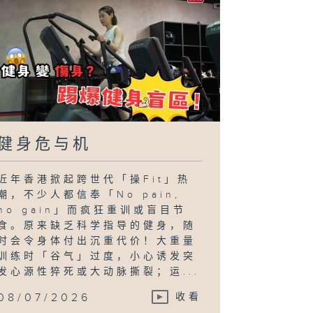
健身危与机
近年香港掀起跨世代「操Fit」热
潮，不少人都信奉「No pain,
no gain」而疯狂重训或盲目节
食。原来缺乏科学指导的健身，随
时会令身体付出沉重代价！大重量
训练时「谷气」过度，小心诱发突
发心源性猝死或大动脉撕裂；运...
08/07/2026
收看