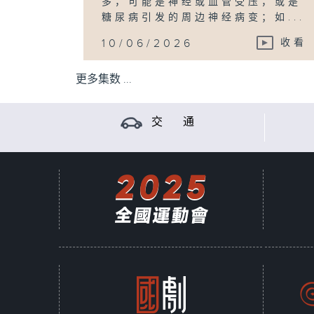
多，可能是神经或血管受压，或是
糖尿病引发的周边神经病变；如...
10/06/2026
收看
更多集数 ...
交 通