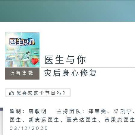
夏
「
医生与你
灾后身心修复
所有集数
健
您喜欢这个节目吗?
病
监制：唐敏明 主持团队：郑萃雯、梁凯宁
毒
医生、胡志远医生、董光达医生、黄秉康医
03/12/2025