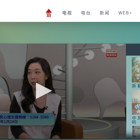
电视
电台
新闻
WEB+
拆
中
码