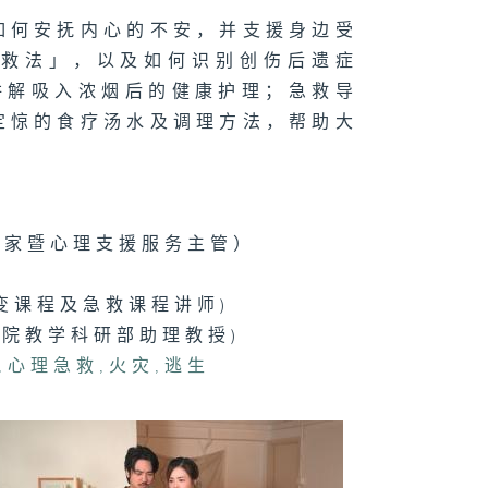
肤上的「千面女
如何安抚内心的不安，并支援身边受
」- 红斑狼疮
急救法」，以及如何识别创伤后遗症
讲解吸入浓烟后的健康护理；急救导
定惊的食疗汤水及调理方法，帮助大
腺癌
学家暨心理支援服务主管）
脚麻痹 可以唔
？
变课程及急救课程讲师)
学院教学科研部助理教授)
,
心理急救
,
火灾
,
逃生
脱发有办法