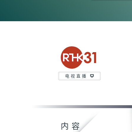
0
seconds
of
26
minutes,
7
seconds
Volume
90%
电视直播
内容