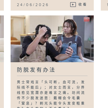
24/06/2026
收看
防脱发有办法
男士常戏言「头可断，血可流，发
际线不能后」；对女士而言，分界
线愈见宽濶亦是难言之痛。坊间流
传不少脱发迷思：戴帽会令毛囊
「窒息」？剃光头能令头发变粗重