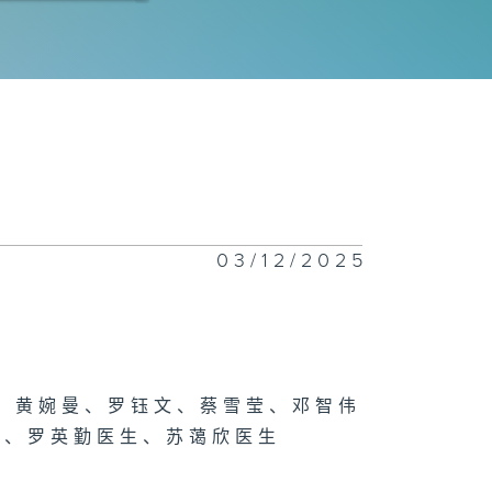
季常见健康问题
小心你个头」
03/12/2025
身危与机
从口入，小心中
、黄婉曼、罗钰文、蔡雪莹、邓智伟
生、罗英勤医生、苏蔼欣医生