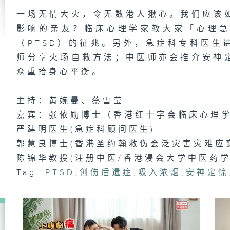
皮
一场无情大火，令无数港人揪心。我们应该
郎
影响的亲友？临床心理学家教大家「心理
（PTSD）的征兆。另外，急症科专科医生
师分享火场自救方法；中医师亦会推介安神
众重拾身心平衡。
肺
主持：黄婉曼、蔡雪莹
嘉宾：张依励博士（香港红十字会临床心理
手
严建明医生(急症科顾问医生)
理
郭慧良博士(香港圣约翰救伤会泛灾害灾难应
陈锦华教授(注册中医/香港浸会大学中医药
Tag:
PTSD
,
创伤后遗症
,
吸入浓烟
,
安神定惊
防