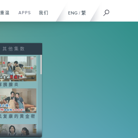
重温
APPS
我们
ENG
/
繁
其他集数
解胰腺炎
风复康的黄金密