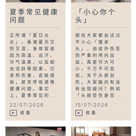
夏季常见健康
「小心你个
问题
头」
正所谓「夏日炎
相信大家都会试过
炎」，香港夏天又
不小心「撞亲
热又湿，身体容易
头」，由皮外伤至
因为高温、出汗、
到严重的颅内出
冷气温差，以及蚊
血，真是可大可
虫活跃等因素，引
小，千万不可忽
发热伤害、皮肤感
视。关于头部创
染，甚至呼吸道等
伤，大家脑内有没
健康问题。事实
有出现疑问？例如
上，夏季常见的...
「头部受伤是否...
22/07/2026
15/07/2026
收看
收看