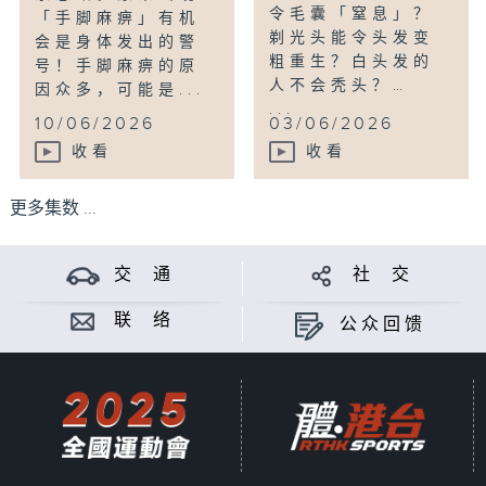
令毛囊「窒息」？
「手脚麻痹」有机
剃光头能令头发变
会是身体发出的警
粗重生？白头发的
号！手脚麻痹的原
人不会秃头？…
因众多，可能是...
...
10/06/2026
03/06/2026
收看
收看
更多集数 ...
交 通
社 交
联 络
公众回馈