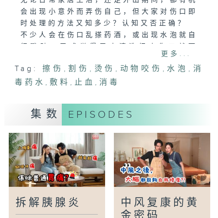
无论日常家居生活，还是外出期间，都有机
会出现小意外而弄伤自己，但大家对伤口即
时处理的方法又知多少？认知又否正确？
不少人会在伤口乱搽药酒，或出现水泡就自
行戳破，又或觉得用水清洗细小伤口就可
更多...
以，甚至随意密封伤口，殊不知一些错误做
Tag:
擦伤
,
割伤
,
烫伤
,
动物咬伤
,
水泡
,
消
法随时引致发炎感染、延迟愈合，严重更会
毒药水
留下永久疤痕。
,
敷料
,
止血
,
消毒
今集就带大家打破坊间种种关于伤口护理的
迷思，并就着擦伤、割伤、烫伤及动物咬伤
集数
EPISODES
等常见伤口，深入拆解正确处理方法。
主持：黄婉曼、胡志远医生
嘉宾：薛金意(新界东医院联网伤口服务组
顾问护师)
拆解胰腺炎
中风复康的黄
金密码