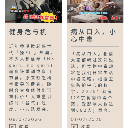
健身危与机
病从口入，小
心中毒
近年香港掀起跨世
代「操Fit」热潮，
「病从口入」相信
不少人都信奉「No
大家都听过这句说
pain, no gain」
话，但食物中毒却
而疯狂重训或盲目
常在我们日常生活
节食。原来缺乏科
中被忽略。根据卫
学指导的健身，随
生防护中心的数
时会令身体付出沉
字，2025年就有
重代价！大重量训
129宗食物中毒个
练时「谷气」过
案，受影响人数达
度，小心诱发突...
到682人；而今...
08/07/2026
01/07/2026
收看
收看