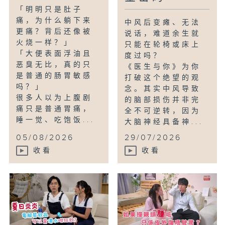
「明明只是肚子
痛，为什么躺下来
中风后变瘫、无法
更痛？背后还像被
说话，难道余生就
火烧一样？」
只能在轮椅或床上
「大便表面浮油且
度过吗？
恶臭无比，真的只
《医生与你》为你
是普通的肠胃敏感
打破这个绝望的观
吗？」
念。其实中风导致
很多人以为上腹剧
的脑部损伤并非完
痛只是普通胃痛，
全不可逆转，因为
睡一觉、吃饱饭...
大脑神经具备神...
05/08/2026
29/07/2026
收看
收看