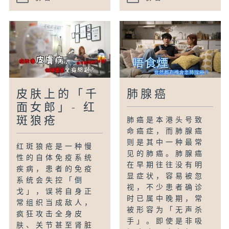
皮肤上的「千
肺腺癌
面女郎」- 红
斑狼疮
肺癌是本港头号致
命癌症，而肺腺癌
则是其中一种最常
红斑狼疮是一种慢
见的肺癌。肺腺癌
性的自体免疫系统
在早期往往没有明
疾病，患者的免疫
显症状，容易被忽
系统会失控「倒
视，不少患者确诊
戈」，误将自身正
时已属中晚期，常
常组织当成敌人，
被形容为「无声杀
疯狂攻击全身皮
手」。即使是非吸
肤、关节甚至肾脏