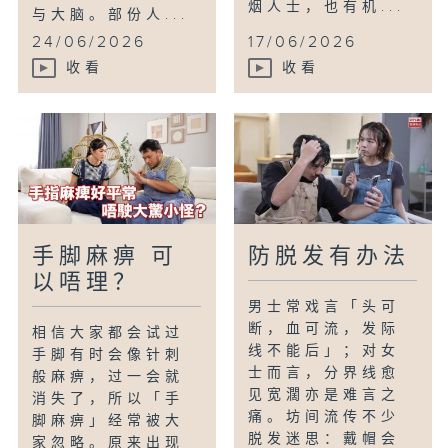
烟人士，也有机...
与大脑。部份人...
24/06/2026
17/06/2026
收看
收看
手脚麻痹 可
防脱发有办法
以唔理？
男士常戏言「头可
断，血可流，发际
相信大家都会试过
线不能后」；对女
手脚有时会像针刺
士而言，分界线愈
般麻痹，过一会就
见宽濶亦是难言之
消失了，所以「手
痛。坊间流传不少
脚麻痹」经常被大
脱发迷思：戴帽会
家忽略。原来出现