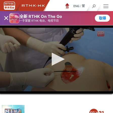
ENG
/
繁
×
全新 RTHK On The Go
取得
一手掌握 RTHK 电台、电视节目
0
seconds
of
23
minutes,
7