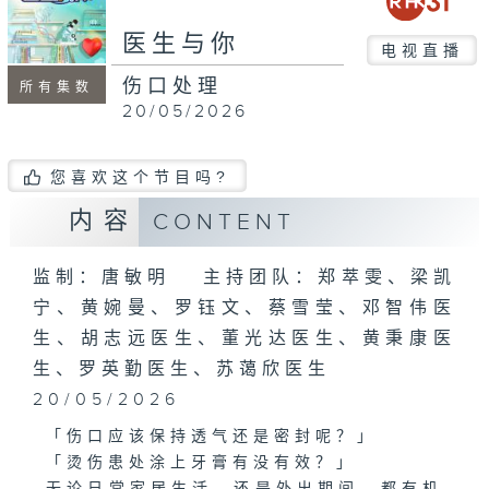
seconds
医生与你
电视直播
伤口处理
所有集数
20/05/2026
您喜欢这个节目吗?
内容
CONTENT
监制：唐敏明 主持团队：郑萃雯、梁凯
宁、黄婉曼、罗钰文、蔡雪莹、邓智伟医
生、胡志远医生、董光达医生、黄秉康医
生、罗英勤医生、苏蔼欣医生
20/05/2026
「伤口应该保持透气还是密封呢？」
「烫伤患处涂上牙膏有没有效？」