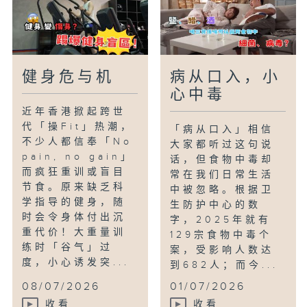
健身危与机
病从口入，小
心中毒
近年香港掀起跨世
代「操Fit」热潮，
「病从口入」相信
不少人都信奉「No
大家都听过这句说
pain, no gain」
话，但食物中毒却
而疯狂重训或盲目
常在我们日常生活
节食。原来缺乏科
中被忽略。根据卫
学指导的健身，随
生防护中心的数
时会令身体付出沉
字，2025年就有
重代价！大重量训
129宗食物中毒个
练时「谷气」过
案，受影响人数达
度，小心诱发突...
到682人；而今...
08/07/2026
01/07/2026
收看
收看