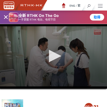
ENG
/
繁
×
全新 RTHK On The Go
取得
一手掌握 RTHK 电台、电视节目
0
seconds
of
26
minutes,
6