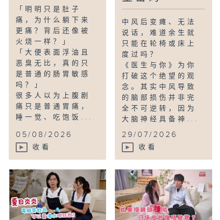
「明明只是肚子
痛，为什么躺下来
中风后变瘫、无法
更痛？背后还像被
说话，难道余生就
火烧一样？」
只能在轮椅或床上
「大便表面浮油且
度过吗？
恶臭无比，真的只
《医生与你》为你
是普通的肠胃敏感
打破这个绝望的观
吗？」
念。其实中风导致
很多人以为上腹剧
的脑部损伤并非完
痛只是普通胃痛，
全不可逆转，因为
睡一觉、吃饱饭...
大脑神经具备神...
05/08/2026
29/07/2026
收看
收看