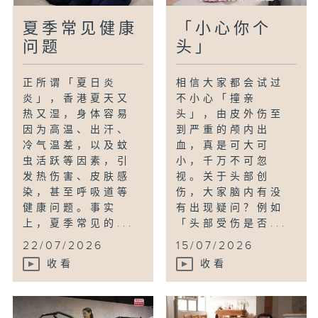
夏季常见健康
「小心你个
问题
头」
正所谓「夏日炎
相信大家都会试过
炎」，香港夏天又
不小心「撞亲
热又湿，身体容易
头」，由皮外伤至
因为高温、出汗、
到严重的颅内出
冷气温差，以及蚊
血，真是可大可
虫活跃等因素，引
小，千万不可忽
发热伤害、皮肤感
视。关于头部创
染，甚至呼吸道等
伤，大家脑内有没
健康问题。事实
有出现疑问？例如
上，夏季常见的...
「头部受伤是否...
22/07/2026
15/07/2026
收看
收看