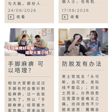
烟人士，也有机...
与大脑。部份人...
24/06/2026
17/06/2026
收看
收看
手脚麻痹 可
防脱发有办法
以唔理？
男士常戏言「头可
断，血可流，发际
相信大家都会试过
线不能后」；对女
手脚有时会像针刺
士而言，分界线愈
般麻痹，过一会就
见宽濶亦是难言之
消失了，所以「手
痛。坊间流传不少
脚麻痹」经常被大
脱发迷思：戴帽会
家忽略。原来出现