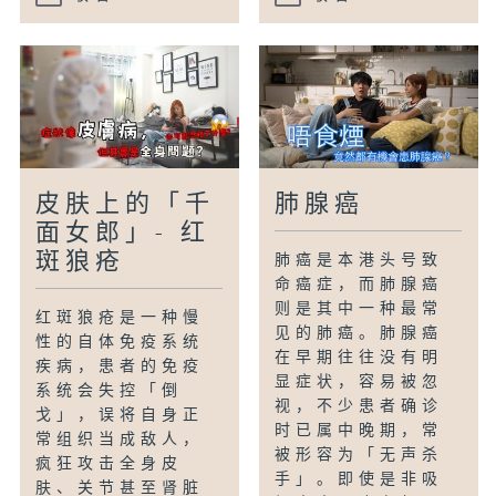
皮肤上的「千
肺腺癌
面女郎」- 红
斑狼疮
肺癌是本港头号致
命癌症，而肺腺癌
则是其中一种最常
红斑狼疮是一种慢
见的肺癌。肺腺癌
性的自体免疫系统
在早期往往没有明
疾病，患者的免疫
显症状，容易被忽
系统会失控「倒
视，不少患者确诊
戈」，误将自身正
时已属中晚期，常
常组织当成敌人，
被形容为「无声杀
疯狂攻击全身皮
手」。即使是非吸
肤、关节甚至肾脏