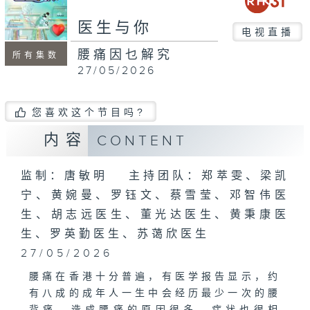
seconds
医生与你
电视直播
腰痛因乜解究
所有集数
27/05/2026
您喜欢这个节目吗?
内容
CONTENT
监制：唐敏明 主持团队：郑萃雯、梁凯
宁、黄婉曼、罗钰文、蔡雪莹、邓智伟医
生、胡志远医生、董光达医生、黄秉康医
生、罗英勤医生、苏蔼欣医生
27/05/2026
腰痛在香港十分普遍，有医学报告显示，约
有八成的成年人一生中会经历最少一次的腰