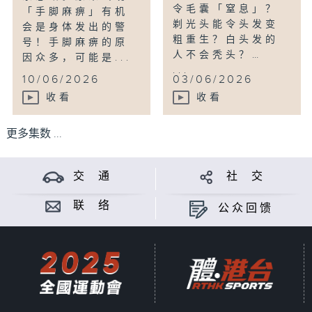
令毛囊「窒息」？
「手脚麻痹」有机
剃光头能令头发变
会是身体发出的警
粗重生？白头发的
号！手脚麻痹的原
人不会秃头？…
因众多，可能是...
...
10/06/2026
03/06/2026
收看
收看
更多集数 ...
交 通
社 交
联 络
公众回馈