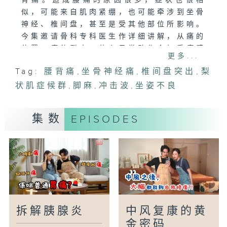
背痛。造成腰痛的原因很多，症状也很相
似，可能来自肌肉紧绷，也可能牵涉到坐骨
神经、椎间盘，甚至是受其他部位所影响。
今集邀请骨科专科医生作详细讲解，从痛的
位置、痛的型态、什么日常动作会加重痛感
更多...
等等，去分辨腰痛的根源，并分享治疗方
Tag:
腰背痛
,
坐骨神经痛
,
椎间盘突出
,
梨
法。
状肌症候群
,
脚麻
,
冲击波
,
坐姿不良
主持：罗钰文、黄秉康医生
嘉宾：邓育昀医生(港大医学院临床医学学
集数
EPISODES
院矫形及创伤外科学系名誉临床助理教授)
拆解胰腺炎
中风复康的黄
金密码