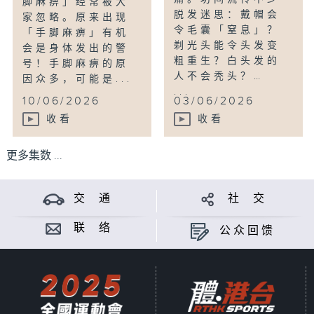
脚麻痹」经常被大
脱发迷思：戴帽会
家忽略。原来出现
令毛囊「窒息」？
「手脚麻痹」有机
剃光头能令头发变
会是身体发出的警
粗重生？白头发的
号！手脚麻痹的原
人不会秃头？…
因众多，可能是...
...
10/06/2026
03/06/2026
收看
收看
更多集数 ...
交 通
社 交
联 络
公众回馈