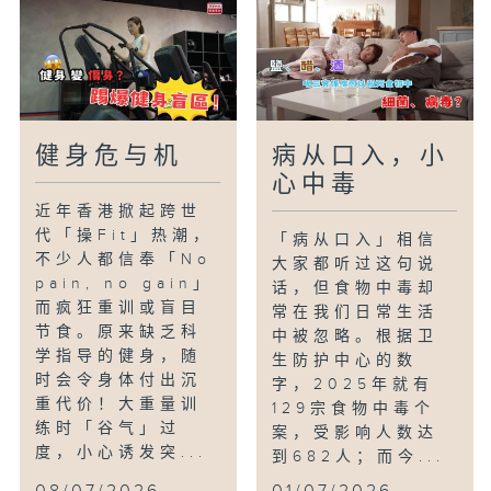
健身危与机
病从口入，小
心中毒
近年香港掀起跨世
代「操Fit」热潮，
「病从口入」相信
不少人都信奉「No
大家都听过这句说
pain, no gain」
话，但食物中毒却
而疯狂重训或盲目
常在我们日常生活
节食。原来缺乏科
中被忽略。根据卫
学指导的健身，随
生防护中心的数
时会令身体付出沉
字，2025年就有
重代价！大重量训
129宗食物中毒个
练时「谷气」过
案，受影响人数达
度，小心诱发突...
到682人；而今...