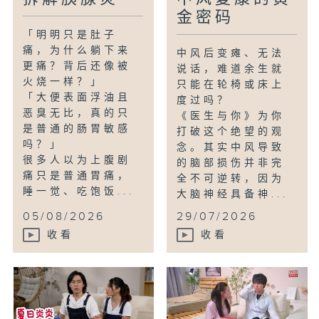
金密码
「明明只是肚子
痛，为什么躺下来
中风后变瘫、无法
更痛？背后还像被
说话，难道余生就
火烧一样？」
只能在轮椅或床上
「大便表面浮油且
度过吗？
恶臭无比，真的只
《医生与你》为你
是普通的肠胃敏感
打破这个绝望的观
吗？」
念。其实中风导致
很多人以为上腹剧
的脑部损伤并非完
痛只是普通胃痛，
全不可逆转，因为
睡一觉、吃饱饭...
大脑神经具备神...
05/08/2026
29/07/2026
收看
收看