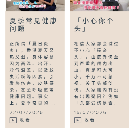
夏季常见健康
「小心你个
问题
头」
正所谓「夏日炎
相信大家都会试过
炎」，香港夏天又
不小心「撞亲
热又湿，身体容易
头」，由皮外伤至
因为高温、出汗、
到严重的颅内出
冷气温差，以及蚊
血，真是可大可
虫活跃等因素，引
小，千万不可忽
发热伤害、皮肤感
视。关于头部创
染，甚至呼吸道等
伤，大家脑内有没
健康问题。事实
有出现疑问？例如
上，夏季常见的...
「头部受伤是否...
22/07/2026
15/07/2026
收看
收看