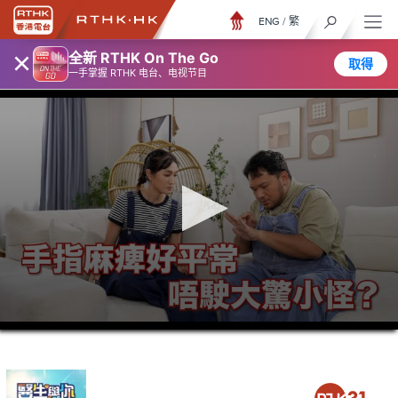
ENG
/
繁
×
全新 RTHK On The Go
取得
一手掌握 RTHK 电台、电视节目
0
seconds
of
26
minutes,
6