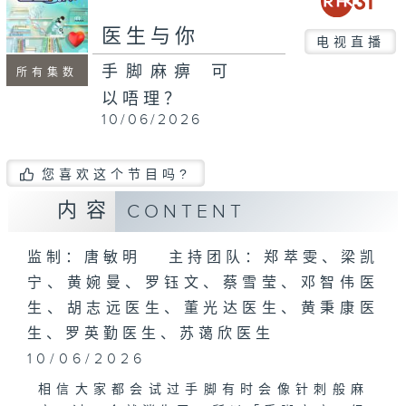
seconds
医生与你
电视直播
手脚麻痹 可
所有集数
以唔理？
10/06/2026
您喜欢这个节目吗?
内容
CONTENT
监制：唐敏明 主持团队：郑萃雯、梁凯
宁、黄婉曼、罗钰文、蔡雪莹、邓智伟医
生、胡志远医生、董光达医生、黄秉康医
生、罗英勤医生、苏蔼欣医生
10/06/2026
相信大家都会试过手脚有时会像针刺般麻