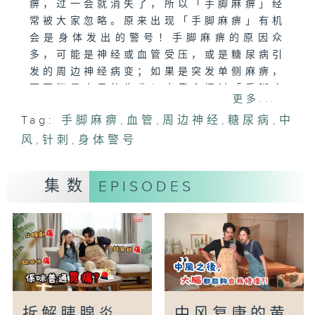
痹，过一会就消失了，所以「手脚麻痹」经
常被大家忽略。原来出现「手脚麻痹」有机
会是身体发出的警号！手脚麻痹的原因众
多，可能是神经或血管受压，或是糖尿病引
发的周边神经病变；如果是突发单侧麻痹，
更可能是中风的先兆！本集会探讨「手脚麻
更多...
痹」的成因、应对及舒缓方法，以及拆解一
Tag:
手脚麻痹
,
血管
,
周边神经
,
糖尿病
,
中
些迷思，加强大众对身体警号的注意。
风
,
针刺
,
身体警号
主持：黄秉康医生、蔡雪莹
嘉宾：朱炎培医生(脑神经科专科)
集数
EPISODES
拆解胰腺炎
中风复康的黄