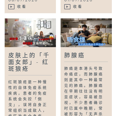
08/07/2026
01/07/2026
收看
收看
皮肤上的「千
肺腺癌
面女郎」- 红
斑狼疮
肺癌是本港头号致
命癌症，而肺腺癌
则是其中一种最常
红斑狼疮是一种慢
见的肺癌。肺腺癌
性的自体免疫系统
在早期往往没有明
疾病，患者的免疫
显症状，容易被忽
系统会失控「倒
视，不少患者确诊
戈」，误将自身正
时已属中晚期，常
常组织当成敌人，
被形容为「无声杀