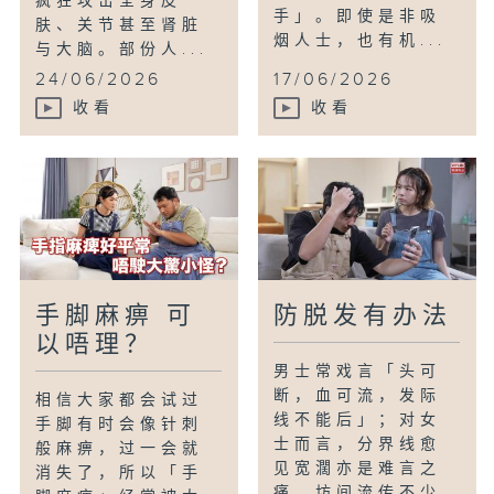
疯狂攻击全身皮
手」。即使是非吸
肤、关节甚至肾脏
烟人士，也有机...
与大脑。部份人...
24/06/2026
17/06/2026
收看
收看
手脚麻痹 可
防脱发有办法
以唔理？
男士常戏言「头可
断，血可流，发际
相信大家都会试过
线不能后」；对女
手脚有时会像针刺
士而言，分界线愈
般麻痹，过一会就
见宽濶亦是难言之
消失了，所以「手
痛。坊间流传不少