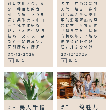
可以饮用之余，又
名字，在仍冷冷的
是一种百搭的食
天气下培苗，数个
材。今集「识食专
月后成为炎炎夏日
员」奥米会去中山
帮助消暑解热的理
一个乳牛体验农
想食材。今集两位
场，学习挤牛奶的
「识食专员」探访
技巧，又可以一尝
有机农场，了解冬
新鲜牛奶的滋味。
瓜漫长的种植过
回到厨房，厨师...
程，并亲身体验...
30/12/2025
23/12/2025
收看
收看
#5 一鸽胜九
#6 美人手指