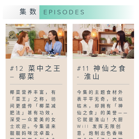
集数
EPISODES
主持：黄婉曼(Icy)、Andy Dark
嘉宾：林盛斌(Bob)、黄秀娟教授(香港中
文大学医学院内科及药物治疗学系教授/肠
胃肝脏科专科医生)
#12 菜中之王
#11 神仙之食
– 椰菜
- 淮山
椰菜营养丰富，有
今集的主题食材外
「菜王」之称，坊
表平平无奇，状似
间更盛传「椰菜减
枯木，却拥有「神
肥法」甚有功效，
仙之食」的美誉——
深受一众爱美的女
它就是淮山！大厨
士欢迎。今集请来
Will 发挥无限创
靓靓妈咪沈卓盈，
意，炮制出色香味