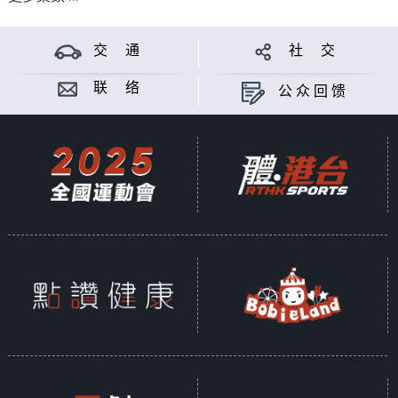
交 通
社 交
联 络
公众回馈