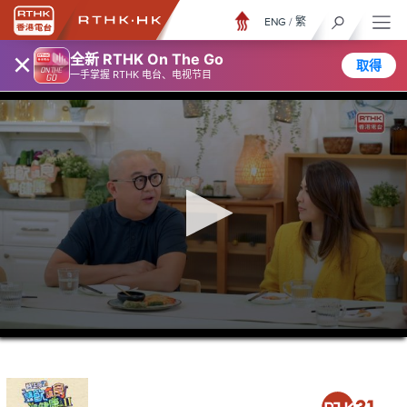
ENG
/
繁
×
全新 RTHK On The Go
取得
一手掌握 RTHK 电台、电视节目
0
seconds
of
26
minutes,
7