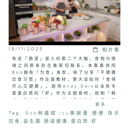
18/11/2025
相片集
有说「肠道」是人的第二个大脑，食物与情
绪之间原来存在着密切联系。本集嘉宾阿
Bob拥有「为食」身型，除了分享「不健康
饮食习惯」作反面教材，更大谈如何「食得
开心又健康」。厨师Andy Dark以含有丰
富蛋白质的「虾」作为主题食材，炮制「韩
式大虾米纸煎饺」，但对肠道微生态素有研
更多...
究的黄秀娟教授却于席间大谈「便便」的价
Tag:
Bob林盛斌
,
Icy黄婉曼
,
便便
,
快乐
值，究竟会否影响大家食欲？两位识食专员
饮食
就继续肩负寻找食材来源的使命，带大家看
,
益生菌
,
肠道健康
,
蛋白质
,
虾
看本地出产的基围虾是如何养殖。