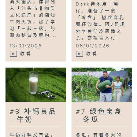
汕火锅店，体验列
Dark特地用「薯
入「汕头市非物质
仔」准备了一道
文化遗产」的潮汕
「冷盘」-椒丝腐乳
牛肉火锅，除了学
薯仔沙律。阿J即场
习「三起三落」的
分享薯仔冷笑话之
涮肉秘诀及解构...
余，亦坦言入行...
13/01/2026
06/01/2026
收看
收看
#8 补钙良品
#7 绿色宝盒
- 牛奶
- 冬瓜
牛奶好味又有益，
冬瓜，有着冬天的