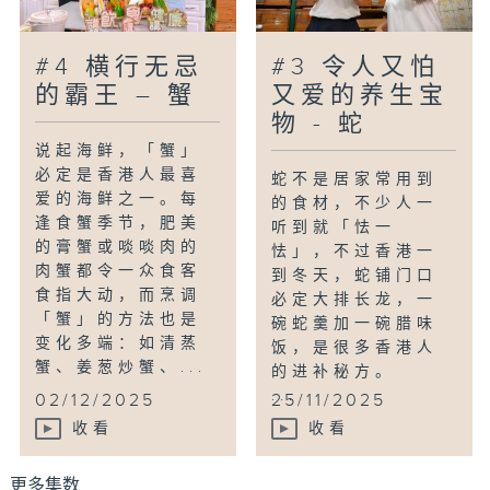
#4 横行无忌
#3 令人又怕
的霸王 – 蟹
又爱的养生宝
物 - 蛇
说起海鲜，「蟹」
必定是香港人最喜
蛇不是居家常用到
爱的海鲜之一。每
的食材，不少人一
逢食蟹季节，肥美
听到就「怯一
的膏蟹或啖啖肉的
怯」，不过香港一
肉蟹都令一众食客
到冬天，蛇铺门口
食指大动，而烹调
必定大排长龙，一
「蟹」的方法也是
碗蛇羹加一碗腊味
变化多端：如清蒸
饭，是很多香港人
蟹、姜葱炒蟹、...
的进补秘方。
...
02/12/2025
25/11/2025
收看
收看
更多集数 ...