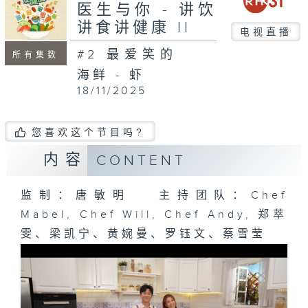
seconds
医生与你 - 讲饮
讲食讲健康 II
电视直播
#2 最爱笑的
所有集数
海鲜 - 虾
18/11/2025
您喜欢这个节目吗?
内容
CONTENT
监制：唐敏明 主持团队：Chef
Mabel, Chef Will, Chef Andy, 郑萃
雯、梁凯宁、黄婉曼、罗钰文、蔡雪莹