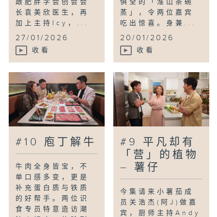
跟肥胖学会创会会
俱全的「淮山茶碗
长袁美欣医生，再
蒸」，令两位嘉宾
加上主持Icy，...
吃出惊喜。身兼...
27/01/2026
20/01/2026
收看
收看
#10 庖丁解牛
#9 平凡却有
「营」的植物
– 薯仔
牛肉全身皆宝，不
单口感多变，更是
补充蛋白质与铁质
今集请来小薯茄成
的好帮手。两位识
员关浩杰(阿J)做嘉
食专员特意造访潮
宾，厨师主持Andy