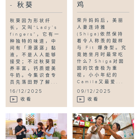
鸡
- 秋葵
荣升妈妈后，美丽
秋葵因为形状纤
人妻连诗雅
长，又叫“Lady’s
(Shiga)依然保持
fingers”，它有一
着令人称羡的靓样
种独特的味道，中
与 Fit 爆身型。究
间有「滑潺潺」黏
竟她坐月时最常吃
液，不是人人能够
什么？Shiga对囡
接受；不过秋葵营
囡的饮食极为重
养丰富，钙质媲美
视，小小年纪的
牛奶。今集识食专
Camila又最爱...
员先落田野了解...
16/12/2025
09/12/2025
收看
收看