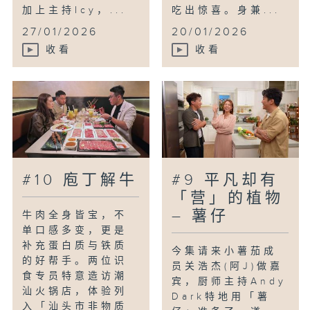
加上主持Icy，...
吃出惊喜。身兼...
27/01/2026
20/01/2026
收看
收看
#10 庖丁解牛
#9 平凡却有
「营」的植物
– 薯仔
牛肉全身皆宝，不
单口感多变，更是
补充蛋白质与铁质
今集请来小薯茄成
的好帮手。两位识
员关浩杰(阿J)做嘉
食专员特意造访潮
宾，厨师主持Andy
汕火锅店，体验列
Dark特地用「薯
入「汕头市非物质