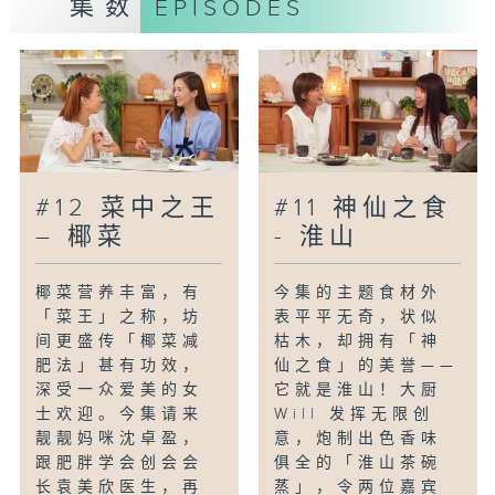
集数
EPISODES
主持：黄婉曼(Icy)、Will Leung
嘉宾：沈卓盈、袁美欣医生(内分泌及糖尿
科专科)
#12 菜中之王
#11 神仙之食
– 椰菜
- 淮山
椰菜营养丰富，有
今集的主题食材外
「菜王」之称，坊
表平平无奇，状似
间更盛传「椰菜减
枯木，却拥有「神
肥法」甚有功效，
仙之食」的美誉——
深受一众爱美的女
它就是淮山！大厨
士欢迎。今集请来
Will 发挥无限创
靓靓妈咪沈卓盈，
意，炮制出色香味
跟肥胖学会创会会
俱全的「淮山茶碗
长袁美欣医生，再
蒸」，令两位嘉宾