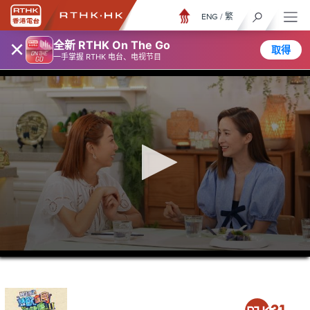
ENG
/
繁
×
全新 RTHK On The Go
取得
一手掌握 RTHK 电台、电视节目
0
seconds
of
26
minutes,
6