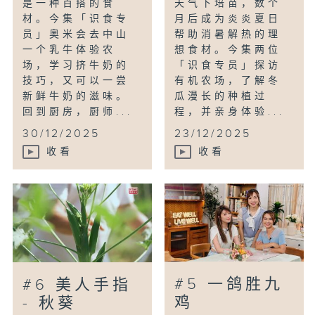
是一种百搭的食
天气下培苗，数个
材。今集「识食专
月后成为炎炎夏日
员」奥米会去中山
帮助消暑解热的理
一个乳牛体验农
想食材。今集两位
场，学习挤牛奶的
「识食专员」探访
技巧，又可以一尝
有机农场，了解冬
新鲜牛奶的滋味。
瓜漫长的种植过
回到厨房，厨师...
程，并亲身体验...
30/12/2025
23/12/2025
收看
收看
#5 一鸽胜九
#6 美人手指
鸡
- 秋葵