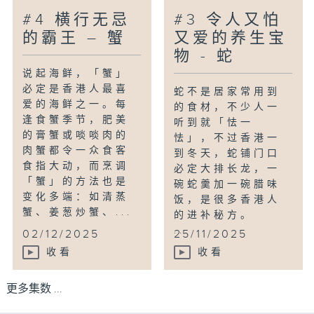
#4 横行无忌
#3 令人又怕
的霸王 – 蟹
又爱的养生宝
物 - 蛇
说起海鲜，「蟹」
必定是香港人最喜
蛇不是居家常用到
爱的海鲜之一。每
的食材，不少人一
逢食蟹季节，肥美
听到就「怯一
的膏蟹或啖啖肉的
怯」，不过香港一
肉蟹都令一众食客
到冬天，蛇铺门口
食指大动，而烹调
必定大排长龙，一
「蟹」的方法也是
碗蛇羹加一碗腊味
变化多端：如清蒸
饭，是很多香港人
蟹、姜葱炒蟹、...
的进补秘方。
...
02/12/2025
25/11/2025
收看
收看
更多集数 ...