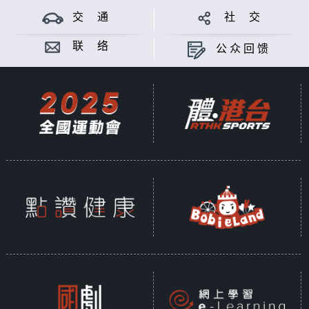
交 通
社 交
联 络
公众回馈