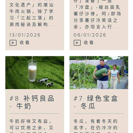
仔」准备了一道
文化遗产」的潮汕
「冷盘」-椒丝腐乳
牛肉火锅，除了学
薯仔沙律。阿J即场
习「三起三落」的
分享薯仔冷笑话之
涮肉秘诀及解构...
余，亦坦言入行...
13/01/2026
06/01/2026
收看
收看
#8 补钙良品
#7 绿色宝盒
- 牛奶
- 冬瓜
牛奶好味又有益，
冬瓜，有着冬天的
可以饮用之余，又
名字，在仍冷冷的