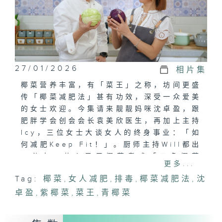
27/01/2026
相片集
椰菜营养丰富，有「菜王」之称，坊间更盛
传「椰菜减肥法」甚有功效，深受一众爱美
的女士欢迎。今集请来靓靓妈咪沈卓盈，跟
肥胖学会创会会长袁美欣医生，再加上主持
Icy，三位女士大谈女人的终身事业：「如
何减肥Keep Fit！」。厨师主持Will都出
一分力，花心思用椰菜煮成「三色椰菜
更多...
卷」，一于keep fit都能吃得津津有味。
Tag:
椰菜
,
女人减肥
,
排毒
,
椰菜减肥法
,
沈
另外，椰菜是冬天收成的蔬菜，识食专员不
卓盈
畏寒风，大清早去完农墟再到农场，请教农
,
紫椰菜
,
菜王
,
青椰菜
夫如何种植椰菜。