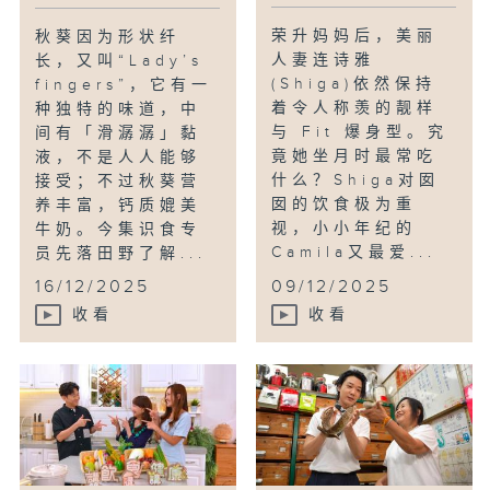
荣升妈妈后，美丽
秋葵因为形状纤
人妻连诗雅
长，又叫“Lady’s
(Shiga)依然保持
fingers”，它有一
着令人称羡的靓样
种独特的味道，中
与 Fit 爆身型。究
间有「滑潺潺」黏
竟她坐月时最常吃
液，不是人人能够
什么？Shiga对囡
接受；不过秋葵营
囡的饮食极为重
养丰富，钙质媲美
视，小小年纪的
牛奶。今集识食专
Camila又最爱...
员先落田野了解...
16/12/2025
09/12/2025
收看
收看