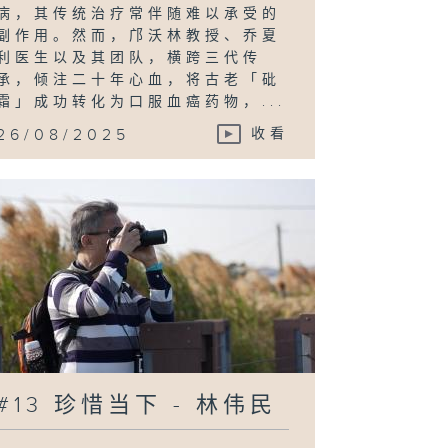
病，其传统治疗常伴随难以承受的
副作用。然而，邝沃林教授、乔夏
利医生以及其团队，横跨三代传
承，倾注二十年心血，将古老「砒
霜」成功转化为口服血癌药物，...
26/08/2025
收看
#13 珍惜当下 - 林伟民