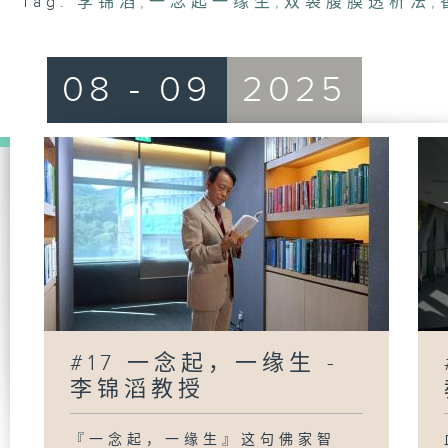
Tag:
李锦滔
,
一念起一缘生
,
双袋腹膜透析法
,
08 - 09
2025
#17 一念起，一缘生 -
李锦滔教授
『一念起，一缘生』这句佛家智