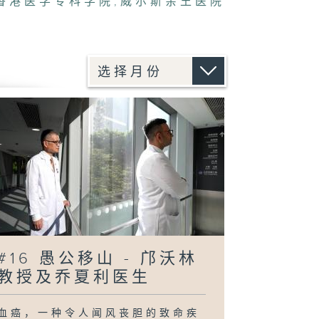
香港医学专科学院
,
威尔斯亲王医院
#16 愚公移山 - 邝沃林
教授及乔夏利医生
血癌，一种令人闻风丧胆的致命疾