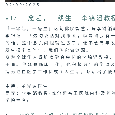
0
02/09/2025
seconds
of
24
#17 一念起，一缘生 - 李锦滔教
minutes,
6
seconds
Volume
『一念起，一缘生』这句佛家智慧，是李锦滔
90%
李锦滔：「这句说话对我来说，就是当我有
的话，这个念头闪眼就过去了，便不会有事
发生很多其他事，我们叫它做渊源。」
身为全球华人肾脏病学会会长的李锦滔教授，
干事。他既做临床工作，也积极参与教学以
授无论在医学工作抑或个人生活，都活出了使
主持：董光达医生
嘉宾：李锦滔教授(威尔斯亲王医院内科及药
学院主席)