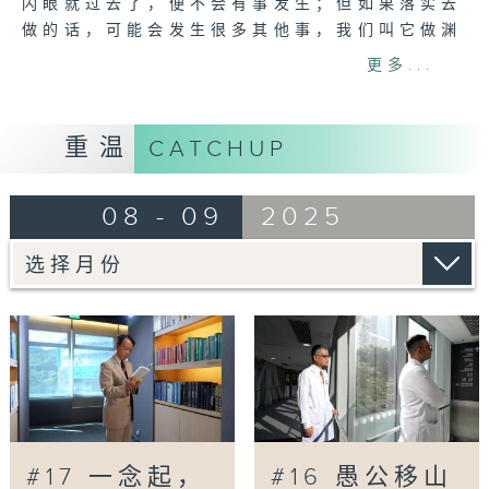
闪眼就过去了，便不会有事发生；但如果落实去
做的话，可能会发生很多其他事，我们叫它做渊
源。」
更多...
身为全球华人肾脏病学会会长的李锦滔教授，行
医40多年，不怕干苦差，只怕不干事。他既做
临床工作，也积极参与教学以及研究工作，还担
重温
CATCHUP
任多项公职。李教授无论在医学工作抑或个人生
活，都活出了使命与热情。
08 - 09
2025
主持：董光达医生
嘉宾：李锦滔教授(威尔斯亲王医院内科及药物
治疗学系顾问医生、香港医学专科学院主席)
Tag:
李锦滔
,
一念起一缘生
,
双袋腹膜透析法
,
香
港医学专科学院
,
威尔斯亲王医院
#17 一念起，
#16 愚公移山