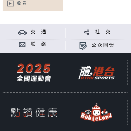
收看
交 通
社 交
联 络
公众回馈