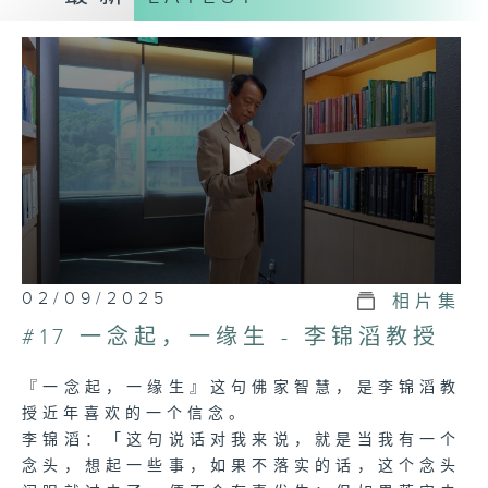
0
02/09/2025
相片集
seconds
of
#17 一念起，一缘生 - 李锦滔教授
24
minutes,
6
『一念起，一缘生』这句佛家智慧，是李锦滔教
seconds
授近年喜欢的一个信念。
李锦滔：「这句说话对我来说，就是当我有一个
念头，想起一些事，如果不落实的话，这个念头