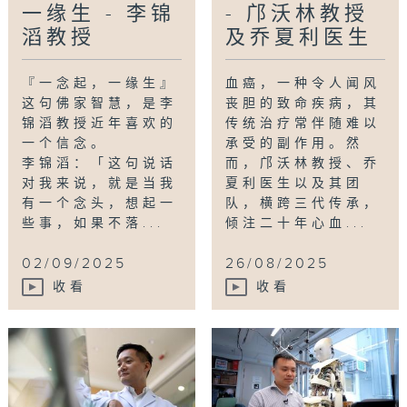
一缘生 - 李锦
- 邝沃林教授
滔教授
及乔夏利医生
『一念起，一缘生』
血癌，一种令人闻风
这句佛家智慧，是李
丧胆的致命疾病，其
锦滔教授近年喜欢的
传统治疗常伴随难以
一个信念。
承受的副作用。然
李锦滔：「这句说话
而，邝沃林教授、乔
对我来说，就是当我
夏利医生以及其团
有一个念头，想起一
队，横跨三代传承，
些事，如果不落...
倾注二十年心血...
02/09/2025
26/08/2025
收看
收看