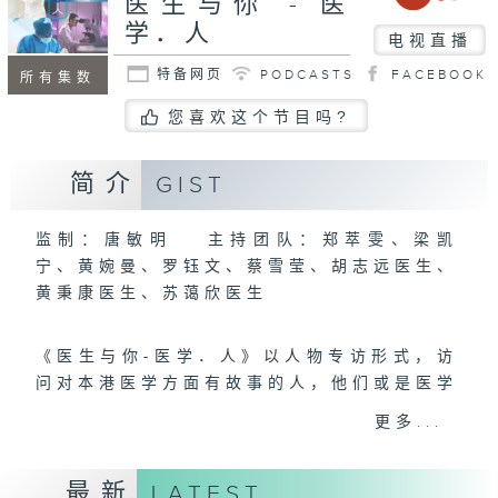
医生与你 - 医
学．人
电视直播
特备网页
PODCASTS
FACEBOOK
所有集数
您喜欢这个节目吗?
简介
GIST
监制：唐敏明 主持团队：郑萃雯、梁凯
宁、黄婉曼、罗钰文、蔡雪莹、胡志远医生、
黄秉康医生、苏蔼欣医生
《医生与你-医学．人》以人物专访形式，访
问对本港医学方面有故事的人，他们或是医学
界有重大贡献者，或是医学研究方面的表表
更多...
者，甚或是对香港医疗、普及健康讯息方面默
默耕耘的人士，由这些人物分享自身的独特经
最新
LATEST
历和体会，好让观众从中得到启发