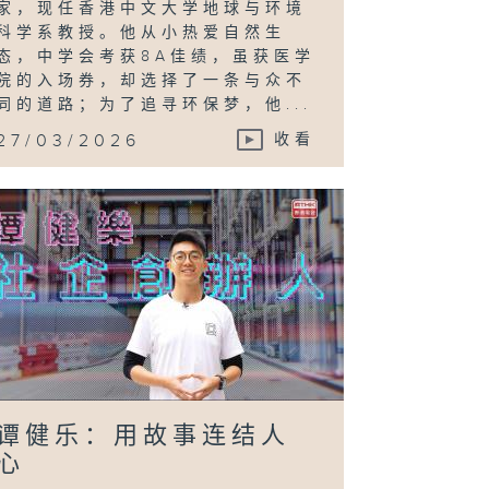
家，现任香港中文大学地球与环境
科学系教授。他从小热爱自然生
态，中学会考获8A佳绩，虽获医学
院的入场券，却选择了一条与众不
同的道路；为了追寻环保梦，他...
27/03/2026
收看
谭健乐：用故事连结人
心