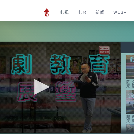
电视
电台
新闻
WEB+
陈
来
戴
关