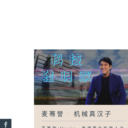
麦骞誉 : 机械真汉子