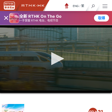
ENG
/
繁
×
全新 RTHK On The Go
取得
一手掌握 RTHK 电台、电视节目
0
seconds
of
15
minutes,
2