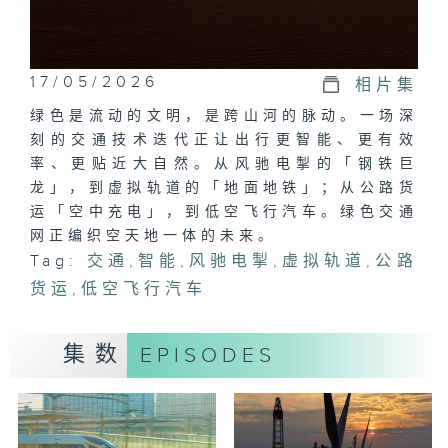
17/05/2026
相片集
绿色是流动的文明，是跨山河的脉动。一场深
刻的交通技术迭代正让出行更智能、更有效
率、更贴近大自然。从风驰电掣的「钢铁巨
龙」，到虚拟轨道的「地面地铁」；从公路货
运「空中充电」，到低空飞行汽车。绿色交通
网正编织空天地一体的未来。
Tag:
交通
,
智能
,
风驰电掣
,
虚拟轨道
,
公路
货运
,
低空飞行汽车
集数
EPISODES