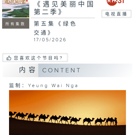
seconds
《遇见美丽中国
第二季》
电视直播
第五集《绿色
所有集数
交通》
17/05/2026
您喜欢这个节目吗?
内容
CONTENT
监制：Yeung Wai Nga