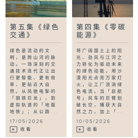
第五集《绿色
第四集《零碳
交通》
能源》
绿色是流动的文
将广阔国土上的阳
明，是跨山河的脉
光、劲风与江河之
动。一场深刻的交
力转化为驱动未来
通技术迭代正让出
的绿色动能，用沙
行更智能、更有效
漠阳光点亮万家灯
率、更贴近大自
火，让工厂流淌绿
然。从风驰电掣的
色电流。当「启航
「钢铁巨龙」，到
号」风车的巨臂划
虚拟轨道的「地面
破长空，捕获大自
地铁」；从公路...
然之力，加上「...
17/05/2026
10/05/2026
收看
收看