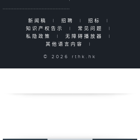
新闻稿
|
招聘
|
招标
|
知识产权告示
|
常见问题
|
私隐政策
|
无障碍播放器
|
其他语言内容
|
© 2026 rthk.hk