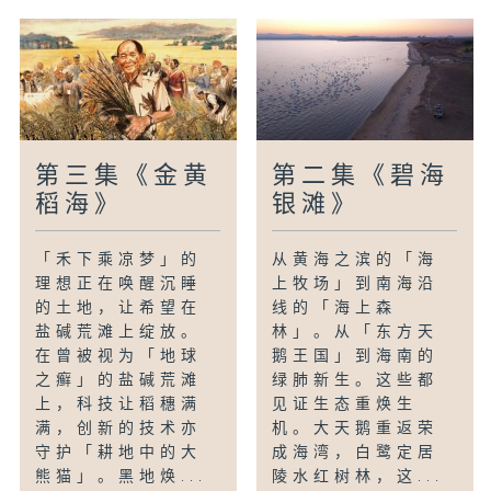
第三集《金黄
第二集《碧海
稻海》
银滩》
「禾下乘凉梦」的
从黄海之滨的「海
理想正在唤醒沉睡
上牧场」到南海沿
的土地，让希望在
线的「海上森
盐碱荒滩上绽放。
林」。从「东方天
在曾被视为「地球
鹅王国」到海南的
之癣」的盐碱荒滩
绿肺新生。这些都
上，科技让稻穗满
见证生态重焕生
满，创新的技术亦
机。大天鹅重返荣
守护「耕地中的大
成海湾，白鹭定居
熊猫」。黑地焕...
陵水红树林，这...