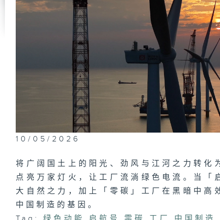
10/05/2026
将广阔国土上的阳光、劲风与江河之力转化
点亮万家灯火，让工厂流淌绿色电流。当「
大自然之力，加上「零碳」工厂在黑暗中高
中国制造的基因。
Tag:
绿色动能
,
启航号
,
零碳
,
工厂
,
中国制造