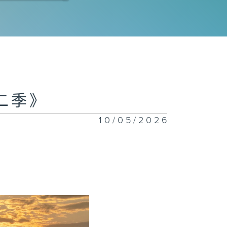
二集《碧海银
》
一集《清水源
》
二季》
10/05/2026