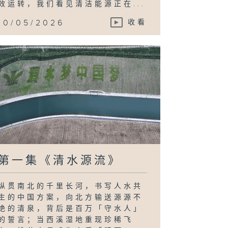
效运转，我们看见清洁能源正在...
10/05/2026
收看
第一集《清水源流》
纵贯南北的千里长河，书写人水共
生的中国方案，向北方输送源源不
绝的清泉，背后是百万「守水人」
的誓言；当西溪湿地重现珍稀飞