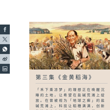
第三集《金黄稻海》
「禾下乘凉梦」的理想正在唤醒沉
睡的土地，让希望在盐碱荒滩上绽
放。在曾被视为「地球之癣」的盐
碱荒滩上，科技让稻穗满满，创新