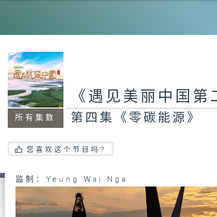
第
滩
第
流
《遇见美丽中国第
第四集《零碳能源》
所有集数
您喜欢这个节目吗?
监制：Yeung Wai Nga