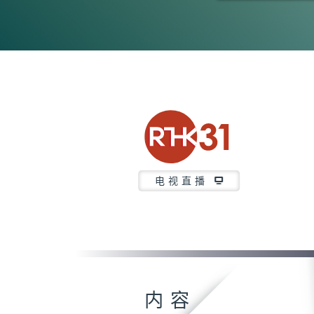
0
seconds
of
11
minutes,
46
seconds
Volume
90%
电视直播
内容