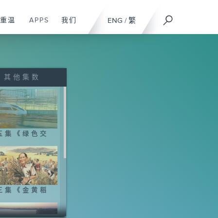
重温
APPS
我们
ENG
/
繁
其他集数
五集《绿色交
》
三集《金黄稻
》