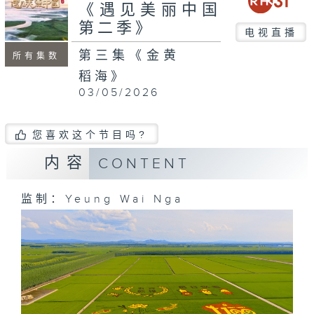
seconds
《遇见美丽中国
第二季》
电视直播
第三集《金黄
所有集数
稻海》
03/05/2026
您喜欢这个节目吗?
内容
CONTENT
监制：Yeung Wai Nga