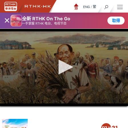
ENG
/
繁
×
全新 RTHK On The Go
取得
一手掌握 RTHK 电台、电视节目
0
seconds
of
15
minutes,
27