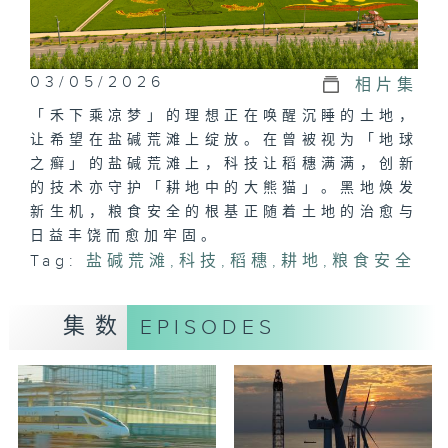
03/05/2026
相片集
「禾下乘凉梦」的理想正在唤醒沉睡的土地，
让希望在盐碱荒滩上绽放。在曾被视为「地球
之癣」的盐碱荒滩上，科技让稻穗满满，创新
的技术亦守护「耕地中的大熊猫」。黑地焕发
新生机，粮食安全的根基正随着土地的治愈与
日益丰饶而愈加牢固。
Tag:
盐碱荒滩
,
科技
,
稻穗
,
耕地
,
粮食安全
集数
EPISODES