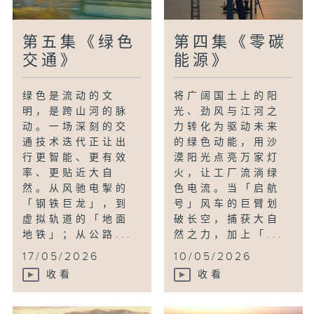
第五集《绿色
第四集《零碳
交通》
能源》
绿色是流动的文
将广阔国土上的阳
明，是跨山河的脉
光、劲风与江河之
动。一场深刻的交
力转化为驱动未来
通技术迭代正让出
的绿色动能，用沙
行更智能、更有效
漠阳光点亮万家灯
率、更贴近大自
火，让工厂流淌绿
然。从风驰电掣的
色电流。当「启航
「钢铁巨龙」，到
号」风车的巨臂划
虚拟轨道的「地面
破长空，捕获大自
地铁」；从公路...
然之力，加上「...
17/05/2026
10/05/2026
收看
收看