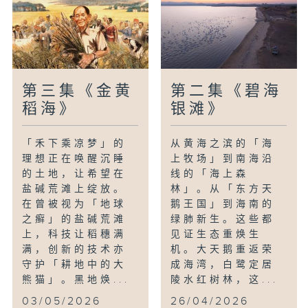
第三集《金黄
第二集《碧海
稻海》
银滩》
「禾下乘凉梦」的
从黄海之滨的「海
理想正在唤醒沉睡
上牧场」到南海沿
的土地，让希望在
线的「海上森
盐碱荒滩上绽放。
林」。从「东方天
在曾被视为「地球
鹅王国」到海南的
之癣」的盐碱荒滩
绿肺新生。这些都
上，科技让稻穗满
见证生态重焕生
满，创新的技术亦
机。大天鹅重返荣
守护「耕地中的大
成海湾，白鹭定居
熊猫」。黑地焕...
陵水红树林，这...
03/05/2026
26/04/2026