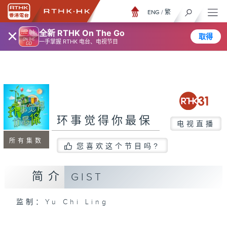
ENG
/
繁
×
全新 RTHK On The Go
取得
一手掌握 RTHK 电台、电视节目
环事觉得你最保
电视直播
所有集数
您喜欢这个节目吗?
简介
GIST
监制：Yu Chi Ling