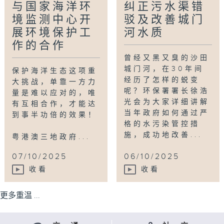
与国家海洋环
纠正污水渠错
境监测中心开
驳及改善城门
展环境保护工
河水质
作的合作
曾经又黑又臭的沙田
城门河，在30年间
保护海洋生态这项重
经历了怎样的蜕变
大挑战，单靠一方力
呢？环保署署长徐浩
量是难以应对的，唯
光会为大家详细讲解
有互相合作，才能达
当年政府如何通过严
到事半功倍的效果！
格的水污染管控措
施，成功地改善...
粤港澳三地政府...
07/10/2025
06/10/2025
收看
收看
更多重温 ...