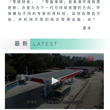
「零碳排放」、「零废堆填」是香港环保政策
愿景，亦是为为下一代可持续发展的方向。环
保署及不同的专家利用科技，监测及降低污
染，并利用大型的综合管理设施，如T ·
PARK、O·PARK等，应对环保问题。一连15
更多...
集5分钟的节目透过介绍不同的环保设施及当
中最新的应用的科技，提升青年对环保的意
最新
LATEST
识，鼓励他们参与，甚至从中找到未来职业发
展的路向。
主持:李尚正、邓月平