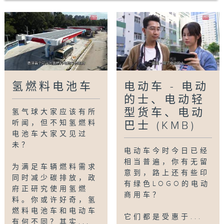
氢燃料电池车
电动车 - 电动
的士、电动轻
型货车、电动
氢气球大家应该有所
听闻，但不知氢燃料
巴士 (KMB)
电池车大家又见过
未？
电动车今时今日已经
相当普遍，你有无留
为满足车辆燃料需求
意到，路上还有些印
同时减少碳排放，政
有绿色LOGO的电动
府正研究使用氢燃
商用车？
料。你或许好奇，氢
燃料电池车和电动车
它们都是受惠于...
有何不同？其实...