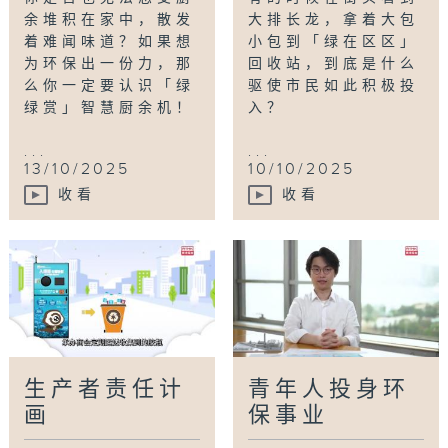
余堆积在家中，散发
大排长龙，拿着大包
着难闻味道？如果想
小包到「绿在区区」
为环保出一份力，那
回收站，到底是什么
么你一定要认识「绿
驱使市民如此积极投
绿赏」智慧厨余机！
入？
...
...
13/10/2025
10/10/2025
收看
收看
生产者责任计
青年人投身环
画
保事业