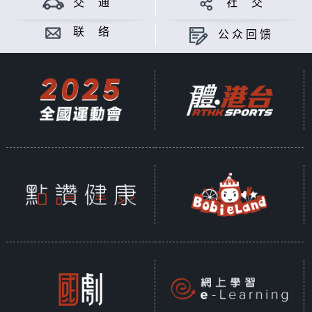
交 通
社 交
联 络
公众回馈