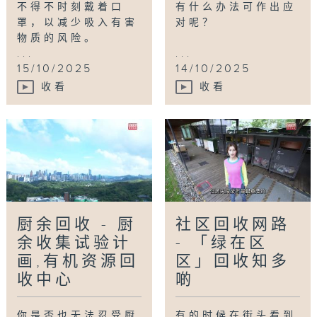
不得不时刻戴着口
有什么办法可作出应
罩，以减少吸入有害
对呢？
物质的风险。
...
...
15/10/2025
14/10/2025
收看
收看
厨余回收 - 厨
社区回收网路
余收集试验计
- 「绿在区
画,有机资源回
区」回收知多
收中心
啲
你是否也无法忍受厨
有的时候在街头看到