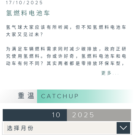
0
17/10/2025
seconds
of
氢燃料电池车
5
minutes,
7
氢气球大家应该有所听闻，但不知氢燃料电池车
seconds
大家又见过未？
为满足车辆燃料需求同时减少碳排放，政府正研
究使用氢燃料。你或许好奇，氢燃料电池车和电
动车有何不同？其实两者都是零排放环保车型，
但氢车采用由可再生能源生产的「绿氢」，全程
更多...
低碳。而且它们的加氢时间比电动车的充电时间
短，续航能力也较高。政府更在2022年制定了
「香港氢能发展策略」，未来将设置公共加氢
重温
CATCHUP
站，甚至测试以氢车清洗街道。面对这样的新技
术，不知道大家又有什么想法呢？
10
2025
Tag:
氢燃料
,
环保
,
香港氢能发展策略
,
低碳
,
知
氢燃料电池车