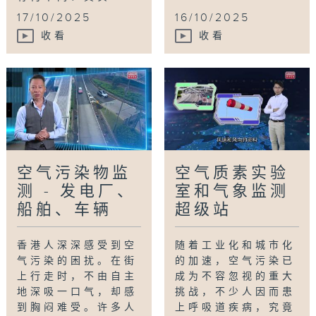
17/10/2025
16/10/2025
收看
收看
空气污染物监
空气质素实验
测 - 发电厂、
室和气象监测
船舶、车辆
超级站
香港人深深感受到空
随着工业化和城市化
气污染的困扰。在街
的加速，空气污染已
上行走时，不由自主
成为不容忽视的重大
地深吸一口气，却感
挑战，不少人因而患
到胸闷难受。许多人
上呼吸道疾病，究竟