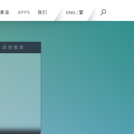
重温
APPS
我们
ENG
/
繁
其他集数