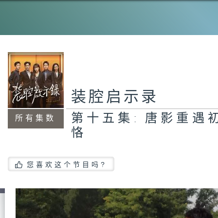
装腔启示录
第十五集: 唐影重遇
所有集数
恪
您喜欢这个节目吗?