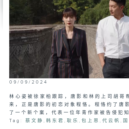
09/09/2024
林心姿被徐家柏跟踪，唐影和林的上司胡哥
来，正是唐影的初恋对象程恪。程恪约了唐影
了一个新个案，代表一位年青作家被告侵犯
Tag:
蔡文静
,
韩东君
,
耿乐
,
包上恩
,
代云帆
,