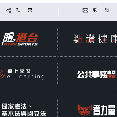
社 交
联 络