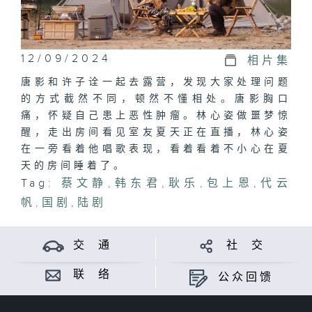
12/09/2024
相片集
唐影和许子诠一起去露营，发现大家处理问题
的方式截然不同，顿然不懂相处。唐影胸口
痛，怀疑自己患上恶性肿瘤。林心姿做噩梦惊
醒，走出房间看见室友夏天正在直播，林心姿
在一旁看着他唱歌表现，看着看着不小心在夏
天的房间睡着了。
Tag:
蔡文静
,
韩东君
,
耿乐
,
包上恩
,
代云
帆
,
国剧
,
陆剧
交 通
社 交
联 络
公众回馈