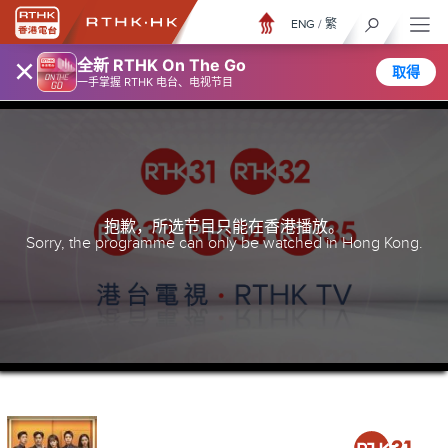
ENG
/
繁
×
全新 RTHK On The Go
取得
一手掌握 RTHK 电台、电视节目
抱歉，所选节目只能在香港播放。
Sorry, the programme can only be watched in Hong Kong.