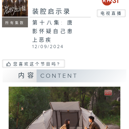
装腔启示录
电视直播
第十八集: 唐
所有集数
影怀疑自己患
上恶疾
12/09/2024
您喜欢这个节目吗?
内容
CONTENT