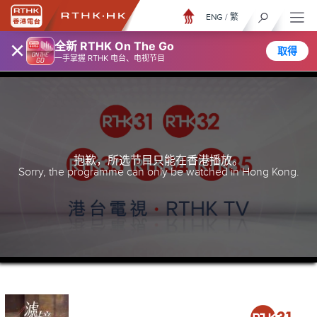
ENG
/
繁
×
全新 RTHK On The Go
取得
一手掌握 RTHK 电台、电视节目
抱歉，所选节目只能在香港播放。
Sorry, the programme can only be watched in Hong Kong.