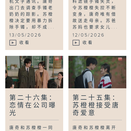
机文字通讯。唐奇
料滤镜手镯失灵，
出门去调查手镯老
令苏橙橙失控不断
奶奶的踪影。苏橙
变身，唐奇唯有借
橙决定要用暴力拆
故送走母亲。苏爸
除手镯，却不成...
苏妈也要求女儿...
13/05/2026
12/05/2026
收看
收看
第二十六集：
第二十五集：
恋情在公司曝
苏橙橙接受唐
光
奇爱意
唐奇和苏橙橙一同
唐奇和苏橙橙离开