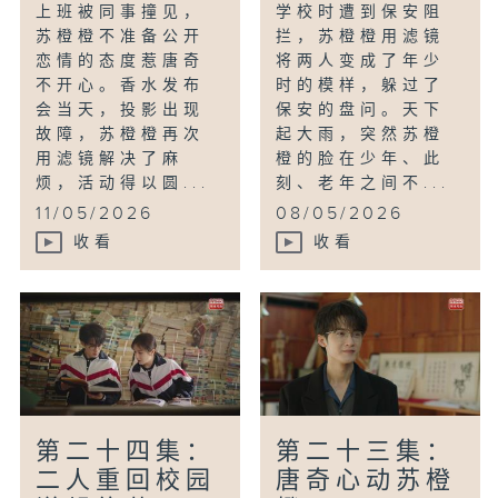
上班被同事撞见，
学校时遭到保安阻
苏橙橙不准备公开
拦，苏橙橙用滤镜
恋情的态度惹唐奇
将两人变成了年少
不开心。香水发布
时的模样，躲过了
会当天，投影出现
保安的盘问。天下
故障，苏橙橙再次
起大雨，突然苏橙
用滤镜解决了麻
橙的脸在少年、此
烦，活动得以圆...
刻、老年之间不...
11/05/2026
08/05/2026
收看
收看
第二十四集：
第二十三集：
二人重回校园
唐奇心动苏橙