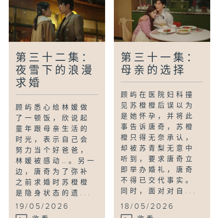
第三十二集：
第三十一集：
夜雪下的浪漫
母亲的选择
求婚
顾屿在医院妇科撞
见苏橙橙后误以为
顾屿悉心给林媛做
是她怀孕，并将此
了一顿饭，欣说起
事告诉唐奇，苏橙
童年跟母亲生活的
橙只得无奈承认，
时光，表示自己会
却被苏青梨无意中
努力当个好爸爸，
听到，要求唐奇立
林媛被感动…。另一
即举办婚礼，唐奇
边，唐奇为了弥补
不得已交代事实。
之前求婚时苏橙橙
同时，面对对自...
是隐身状态的遗...
19/05/2026
18/05/2026