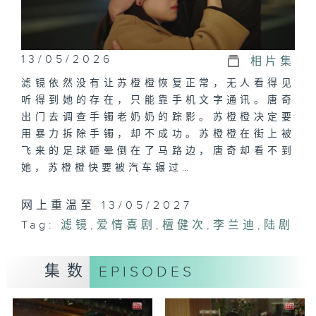
13/05/2026
相片集
滤镜依然没有让苏橙橙恢复正常，无人看得见
听得到她的存在，只能靠手机文字通讯。唐奇
出门去调查手镯老奶奶的踪影。苏橙橙决定要
用暴力拆除手镯，却不成功。苏橙橙在街上被
飞来的足球砸晕倒在了马路边，唐奇却看不到
她，苏橙橙快要被汽车辗过…
网上重温至 13/05/2027
Tag:
滤镜
,
爱情喜剧
,
檀健次
,
李兰迪
,
陆剧
集数
EPISODES