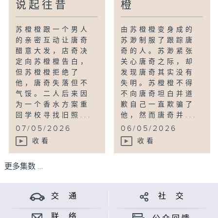
说起往昔
橙
苏橙橙跟一个男人
由苏橙橙变身成的
的亲密互动让唐奇
苏渺制服了跟踪唐
醋意大发，店奇决
奇的人。苏渺紧张
定向苏橙橙告白，
关心唐奇之际，却
但苏橙橙拒绝了
发现唐奇其实没有
他，唐奇失落但不
失明。苏橙橙不得
气馁。二人后来因
不向唐奇坦白并道
为一个香水方案重
歉自己一直欺骗了
回学校寻找旧照...
他，然而唐奇并...
07/05/2026
06/05/2026
收看
收看
更多集数 ...
交 通
社 交
联 络