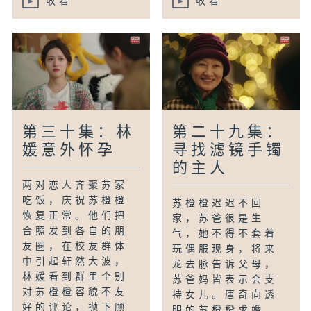
收看
收看
第三十集：林
第二十九集：
媛意外怀孕
寻找滤镜手镯
的主人
两对恋人齐聚苏家
吃饭，庆祝苏橙橙
苏橙橙迟迟不回
恢复正常。他们把
家，苏爸很是生
合照发到各自的朋
气，她不得不套着
友圈，在校友群体
玩偶服现身，将来
中引起轩然大波，
龙去脉告诉父母，
林媛看到群里个别
苏爸妈皆表示会支
对苏橙橙容貌不友
持女儿。唐奇向透
好的评论，抛下顾
明的苏橙橙求婚，